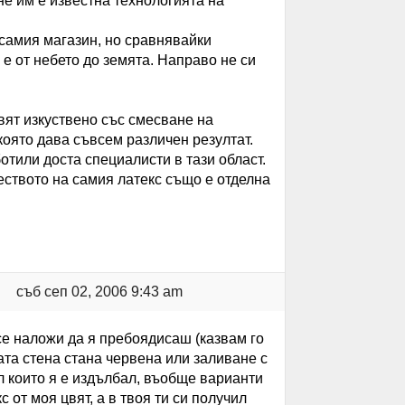
не им е известна технологията на
 самия магазин, но сравнявайки
 е от небето до земята. Направо не си
вят изкуствено със смесване на
оято дава съвсем различен резултат.
отили доста специалисти в тази област.
чеството на самия латекс също е отделна
съб сеп 02, 2006 9:43 am
се наложи да я пребоядисаш (казвам го
ата стена стана червена или заливане с
л които я е издълбал, въобще варианти
 от моя цвят, а в твоя ти си получил