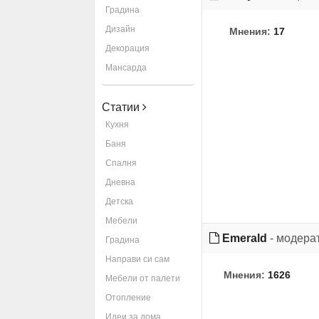
Градина
Дизайн
Мнения:
17
Декорация
Мансарда
Статии
Кухня
Баня
Спалня
Дневна
Детска
Мебели
Emerald
- модера
Градина
Направи си сам
Мнения:
1626
Мебели от палети
Отопление
Идеи за дома