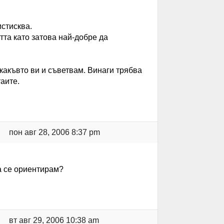
истисква.
та като затова най-добре да
какъвто ви и съветвам. Винаги трябва
таите.
пон авг 28, 2006 8:37 pm
а се ориентирам?
вт авг 29, 2006 10:38 am