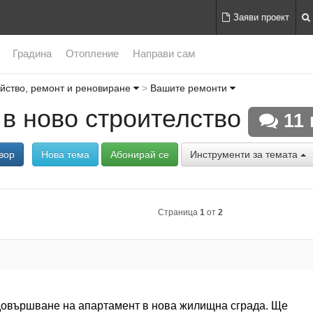
Заяви проект
Градина
Отопление
Направи сам
йство, ремонт и реновиране
Вашите ремонти
 в ново строителство
11 
вор
Нова тема
Абонирай се
Инструменти за темата
Страница
1
от
2
довършване на апартамент в нова жилищна сграда. Ще