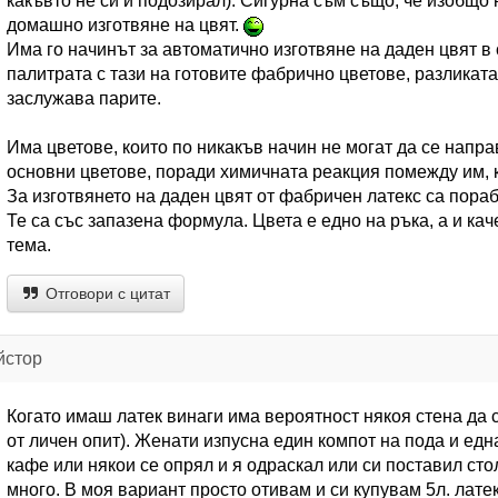
какъвто не си и подозирал). Сигурна съм също, че изобщо 
домашно изготвяне на цвят.
Има го начинът за автоматично изготвяне на даден цвят в
палитрата с тази на готовите фабрично цветове, разликата
заслужава парите.
Има цветове, които по никакъв начин не могат да се напра
основни цветове, поради химичната реакция помежду им, к
За изготвянето на даден цвят от фабричен латекс са пораб
Те са със запазена формула. Цвета е едно на ръка, а и ка
тема.
Отговори с цитат
йстор
Когато имаш латек винаги има вероятност някоя стена да 
от личен опит). Женати изпусна един компот на пода и едн
кафе или някои се опрял и я одраскал или си поставил сто
много. В моя вариант просто отивам и си купувам 5л. латекс