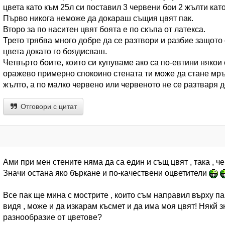
цвета като към 25л си поставил 3 червени бои 2 жълти кат
Първо никога неможе да докараш същия цвят пак.
Второ за по наситен цвят боята е по скъпа от латекса.
Трето трябва много добре да се разтвори и разбие защото
цвета докато го боядисваш.
Четвърто боите, които си купуваме ако са по-евтини някои 
оражево примерно спокоино стената ти може да стане мр
жълто, а по малко червено или червеното не се разтваря 
Отговори с цитат
Ами при мен стените няма да са един и същ цвят , така , че
Значи остана яко бъркане и по-качествени оцветители
Все пак ще мина с мострите , които съм направил върху пар
видя , може и да изкарам късмет и да има моя цвят! Някй 
разнообразие от цветове?