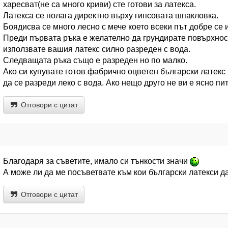
харесват(не са много криви) сте готови за латекса.
Латекса се полага директно върху гипсовата шпакловка.
Боядисва се много лесно с мече което всеки път добре се 
Преди първата ръка е желателно да грундирате повърхност
използвате вашия латекс силно разреден с вода.
Следващата ръка също е разреден но по малко.
Ако си купувате готов фабрично оцветен български латекс 
да се разреди леко с вода. Ако нещо друго не ви е ясно пи
Отговори с цитат
Благодаря за съветите, имало си тънкости значи
А може ли да ме посъветвате към кои български латекси д
Отговори с цитат