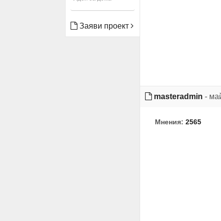
Заяви проект
masteradmin
- ма
Мнения:
2565