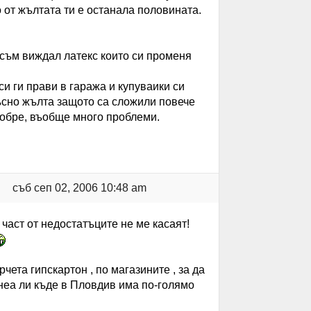
о от жълтата ти е останала половината.
 съм виждал латекс които си променя
си ги прави в гаража и купуваики си
ъсно жълта защото са сложили повече
добре, въобще много проблеми.
съб сеп 02, 2006 10:48 am
 част от недостатъците не ме касаят!
чета гипскартон , по магазините , за да
знеа ли къде в Пловдив има по-голямо