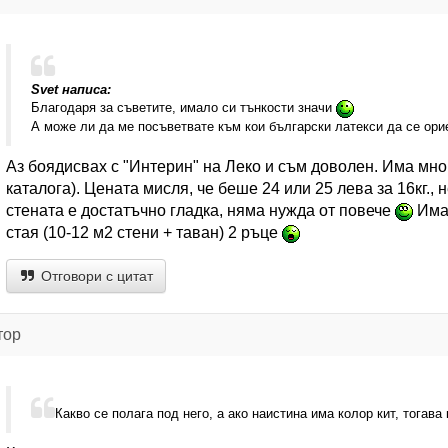
Svet написа:
Благодаря за съветите, имало си тънкости значи
А може ли да ме посъветвате към кои български латекси да се ор
Аз боядисвах с "Интерин" на Леко и съм доволен. Има мно
каталога). Цената мисля, че беше 24 или 25 лева за 16кг.,
стената е достатъчно гладка, няма нужда от повече
Имай
стая (10-12 м2 стени + таван) 2 ръце
Отговори с цитат
тор
Какво се полага под него, а ако наистина има колор кит, тогава