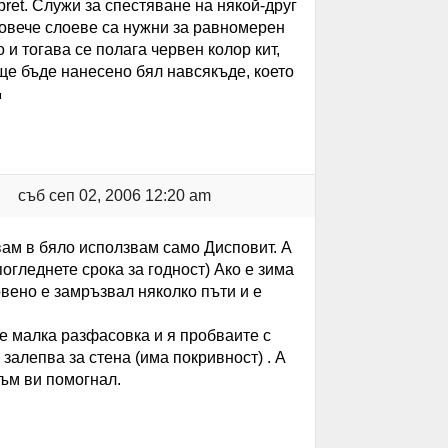
pret. Служи за спестяване на някой-друг
 повече слоеве са нужни за равномерен
 и тогава се полага червен колор кит,
ще бъде нанесено бял навсякъде, което
съб сеп 02, 2006 12:20 am
вам в бяло исползвам само Дисповит. А
огледнете срока за годност) Ако е зима
овено е замръзвал няколко пъти и е
те малка разфасовка и я пробваите с
 залепва за стена (има покривност) . А
съм ви помогнал.