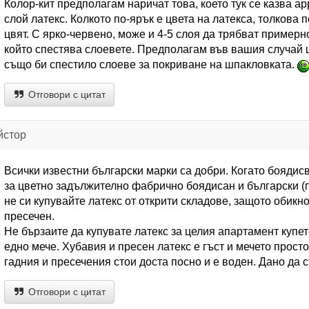
Колор-кит предполагам наричат това, което тук се казва ap
слой латекс. Колкото по-ярък е цвета на латекса, толкова
цвят. С ярко-червено, може и 4-5 слоя да трябват примерно
който спестява слоевете. Предполагам във вашия случай 
също би спестило слоеве за покриване на шпакловката.
Отговори с цитат
йстор
Всички известни български марки са добри. Когато боядис
за цветно задължително фабрично боядисан и български (п
не си купувайте латекс от открити складове, защото обикн
пресечен.
Не бързаите да купувате латекс за целия апартамент купе
едно мече. Хубавия и пресен латекс е гъст и мечето просто
гадния и пресечения стои доста посно и е воден. Дано да 
Отговори с цитат