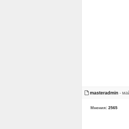
masteradmin
- ма
Мнения:
2565