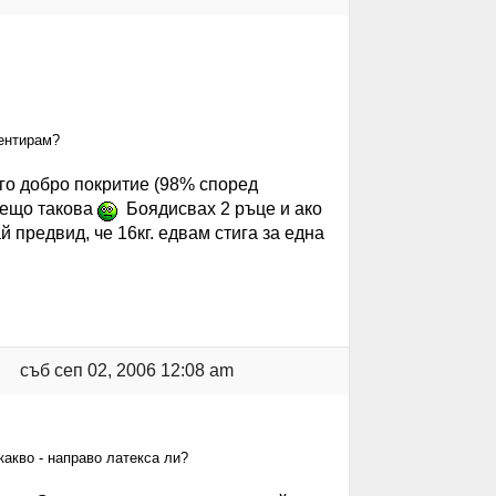
иентирам?
го добро покритие (98% според
 нещо такова
Боядисвах 2 ръце и ако
 предвид, че 16кг. едвам стига за една
съб сеп 02, 2006 12:08 am
 какво - направо латекса ли?