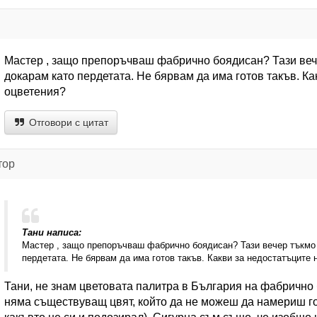
Мастер , защо препоръчваш фабрично боядисан? Тази вечер
докарам като пердетата. Не бярвам да има готов такъв. К
оцветения?
Отговори с цитат
тор
Тани написа:
Мастер , защо препоръчваш фабрично боядисан? Тази вечер тъкмо д
пердетата. Не бярвам да има готов такъв. Какви за недостатъците
Тани, не знам цветовата палитра в България на фабрично 
няма съществуващ цвят, който да не можеш да намериш го