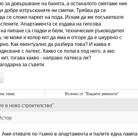
о за довършване на банята, а останалото смятаме ние
и добре изтръсканите ни сметки. Трябва да се
 да се сложи паркет на пода. Искам да ме посъветвате
 стените. Апартамента се издава на гипсова
 на пипане са гладки и бели, техническия ръководител
 че може и колор кит да има и отгоре да е шкурено с
урно. Как евентуално да разбера това? И каква е
дисване с латекс. Какво се полага под него, а ако
кит, тогава какво - направо латекса ли?
агодарна за съвети
на тема
Всичко от "Вашите ремонти"
те в ново строителство"
йстор
Ами отивате по тъмно в апартамента и палите една лампа 