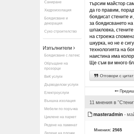
Саниране
търсим майстор сам
да го правим, порад
Хидроизолация
боядисат стените и
Боядисване и
за боядисването на
декорация
шпакловка, стените
Сухо строителство
на строежа спомена,
шкурка, но не е сиг
Изпълнители
технологията на боя
Боядисване с латекс
наистина има колор 
Ще съм ви много бл
Обръщане на
прозорци
Отговори с цитат
ВиК услуги
Дърводелски услуги
Предиш
Електроуслуги
Външна изолация
11 мнения в "Стени
Мебели по поръчка
masteradmin
- ма
Циклене на паркет
Редене на ламинат
Мнения:
2565
Лепене на плочки