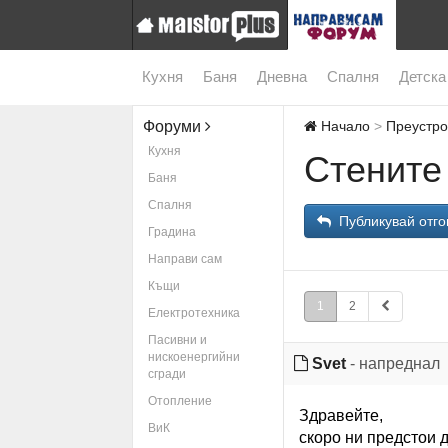
Кухня
Баня
Дневна
Спалня
Детска
Форуми
Начало
Преустро
Кухня
Стените
Баня
Спалня
Публикувай отго
Градина
Направи сам
Къщи
1
2
Електротехника
Пасивни и
нискоенергийни
Svet
- напреднал
сгради
Отопление
Здравейте,
ВиК
скоро ни предстои 