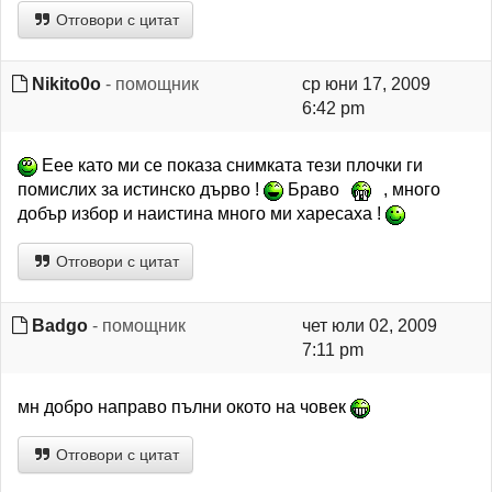
Отговори с цитат
Nikito0o
- помощник
ср юни 17, 2009
6:42 pm
Еее като ми се показа снимката тези плочки ги
помислих за истинско дърво !
Браво
, много
добър избор и наистина много ми харесаха !
Отговори с цитат
Badgo
- помощник
чет юли 02, 2009
7:11 pm
мн добро направо пълни окото на човек
Отговори с цитат