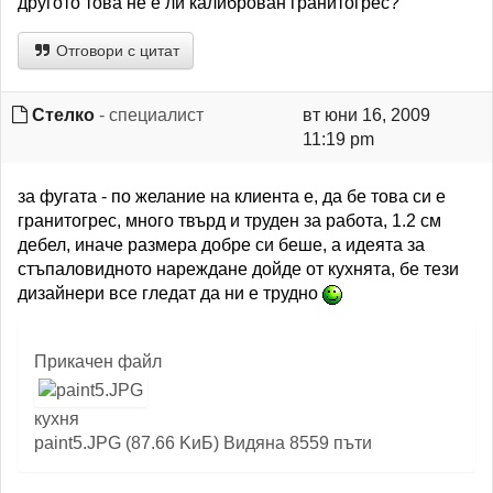
другото това не е ли калиброван гранитогрес?
Отговори с цитат
Стелко
- специалист
вт юни 16, 2009
11:19 pm
за фугата - по желание на клиента е, да бе това си е
гранитогрес, много твърд и труден за работа, 1.2 см
дебел, иначе размера добре си беше, а идеята за
стъпаловидното нареждане дойде от кухнята, бе тези
дизайнери все гледат да ни е трудно
Прикачен файл
кухня
paint5.JPG (87.66 KиБ) Видяна 8559 пъти