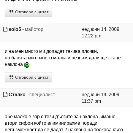
Отговори с цитат
solo5
- майстор
нед юни 14, 2009
12:22 pm
и на мен много ми допадат такива плочки,
но банята ми е много малка и незнам дали ще стане
наклона
Отговори с цитат
Стелко
- специалист
нед юни 14, 2009
11:37 pm
абе малко е зор с тези дългите за наклона ,имаше
втори сифон който елиминирахме поради
невъзможност да се дадат 2 наклона на толкова късо