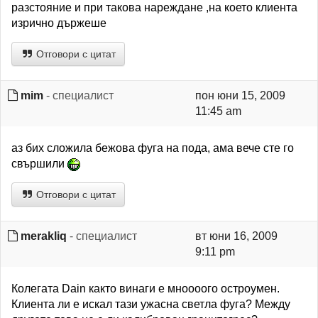
разстояние и при такова нареждане ,на което клиента
изрично държеше
Отговори с цитат
mim
- специалист
пон юни 15, 2009
11:45 am
аз бих сложила бежова фуга на пода, ама вече сте го
свършили
Отговори с цитат
merakliq
- специалист
вт юни 16, 2009
9:11 pm
Колегата Dain както винаги е мноооого остроумен.
Клиента ли е искал тази ужасна светла фуга? Между