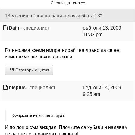
Следваща тема
13 мнения в "под на баня -плочки 66 на 13"
Dain
- специалист
съб юни 13, 2009
11:32 pm
Готино,ама вземи импрегнирай тва дръво,да се не
изметне,че ще почне да клопа.
Отговори с цитат
bisplus
- специалист
нед юни 14, 2009
9:25 am
бояджията не ми пази труда
И по лошо съм виждал! Плочките са хубави и надявам
се да сте се справили с наклона!