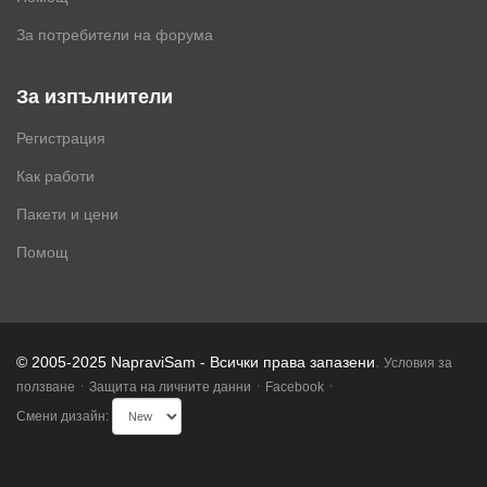
За потребители на форума
За изпълнители
Регистрация
Как работи
Пакети и цени
Помощ
.
© 2005-2025 NapraviSam - Всички права запазени
Условия за
·
·
·
ползване
Защита на личните данни
Facebook
Смени дизайн: