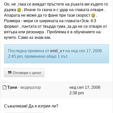
Оо, не ,така се виждат пръстите на ръката ми където го
държа
. Иначе то скача и с удар на главата отваря .
Апарата не може да го фане при тази скорост
.
Размера - мери се ширината на главата+3см. 4:3
формат , пантата от твърда гума ,за да не се отваря от
вятъра или резонира . Проблема е в обучението на
кучето. Само аз знам как.
Последна промяна от
emil_v r
на нед сеп 17, 2006
2:45 pm, променено общо 1 път.
Отговори с цитат
Тани
- модератор
нед сеп 17, 2006
2:38 pm
Съжалявам! Да я изтрия ли?