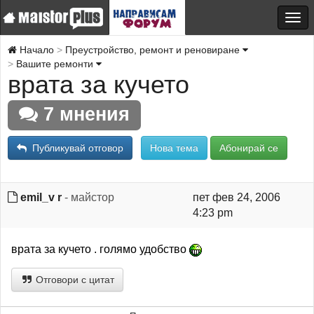
Начало
Преустройство, ремонт и реновиране
Вашите ремонти
врата за кучето
7 мнения
Публикувай отговор
Нова тема
Абонирай се
emil_v r
- майстор
пет фев 24, 2006
4:23 pm
врата за кучето . голямо удобство
Отговори с цитат