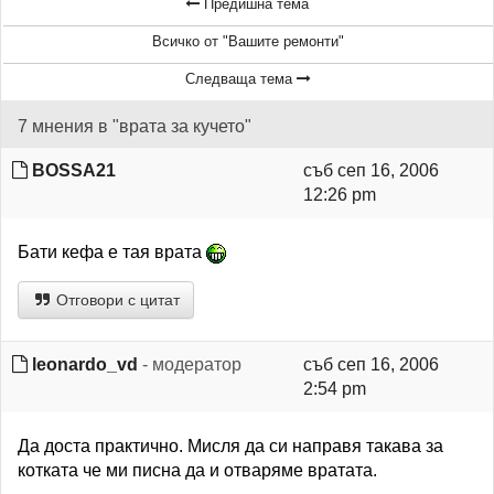
Предишна тема
Всичко от "Вашите ремонти"
Следваща тема
7 мнения в "врата за кучето"
BOSSA21
съб сеп 16, 2006
12:26 pm
Бати кефа е тая врата
Отговори с цитат
leonardo_vd
- модератор
съб сеп 16, 2006
2:54 pm
Да доста практично. Мисля да си направя такава за
котката че ми писна да и отваряме вратата.