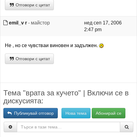
Отговори с цитат
emil_v r
- майстор
нед сеп 17, 2006
2:47 pm
Не , но се чувстваи виновен и задължен.
Отговори с цитат
Тема "врата за кучето" | Включи се в
дискусията:
Публикувай отговор
Нова тема
Абонирай се