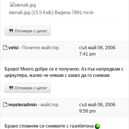
stena6.jpg (15.5 KиБ) Видяна 7891 пъти
Отговори с цитат
velsi
- Почетен майстор
съб май 06, 2006
7:41 pm
Браво! Много добре се е получило. Аз пък напредвам с
циркуляра, жалко че нямам с какво да го снимам.
Отговори с цитат
masteradmin
- майстор
съб май 06, 2006
9:58 pm
Браво спомням си снимките с газобетона