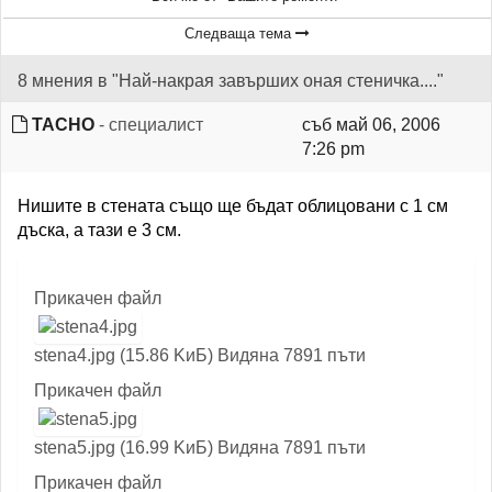
Следваща тема
8 мнения в "Най-накрая завърших оная стеничка...."
TACHO
- специалист
съб май 06, 2006
7:26 pm
Нишите в стената също ще бъдат облицовани с 1 см
дъска, а тази е 3 см.
Прикачен файл
stena4.jpg (15.86 KиБ) Видяна 7891 пъти
Прикачен файл
stena5.jpg (16.99 KиБ) Видяна 7891 пъти
Прикачен файл