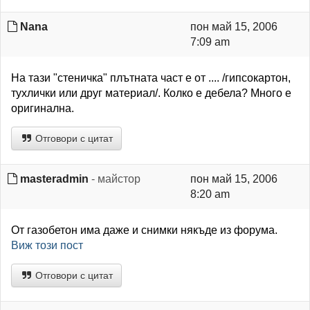
Nana
пон май 15, 2006
7:09 am
На тaзи "стеничка" плътната част е от .... /гипсокартон,
тухлички или друг материал/. Колко е дебела? Много е
оригинална.
Отговори с цитат
masteradmin
- майстор
пон май 15, 2006
8:20 am
От газобетон има даже и снимки някъде из форума.
Виж този пост
Отговори с цитат