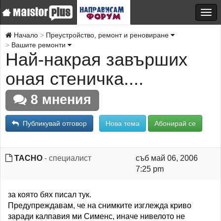
Начало
Преустройство, ремонт и реновиране
Вашите ремонти
Най-накрая завърших
оная стеничка....
8 мнения
Публикувай отговор
Нова тема
Абонирай се
TACHO
- специалист
съб май 06, 2006
7:25 pm
за която бях писал тук.
Предупреждавам, че на снимките изглежда криво
заради калпавия ми Сименс, иначе нивелото не