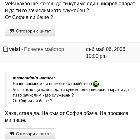
Velsi какво ще кажеш да ти купиме един цифров апарат
и да ти го зачислим като служебен ?
От София ли беше ?
Отговори с цитат
velsi
- Почетен майстор
съб май 06, 2006
10:00 pm
masteradmin написа:
Браво спомням си снимките с газобетона
Velsi какво ще кажеш да ти купиме един цифров апарат и да
ти го зачислим като служебен ?
От София ли беше ?
Хаха, става да. Не съм от София обаче. На профила
ми пише.
Отговори с цитат