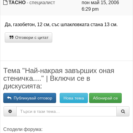
TACHO
- специалист
пон май 15, 2006
6:29 pm
Да, газобетон, 12 см, със шпакловката стана 13 см.
Отговори с цитат
Тема "Най-накрая завърших оная
стеничка...." | Включи се в
дискусията:
Публикувай отговор
Нова тема
Абонирай се
Сподели форума: