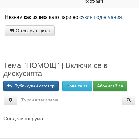
6:55 am
Незнам как излиза като пари но
сухия под е мания
Отговори с цитат
Тема "ПОМОЩ" | Включи се в
дискусията:
Публикувай отговор
Нова тема
Абонирай се
Сподели форума: