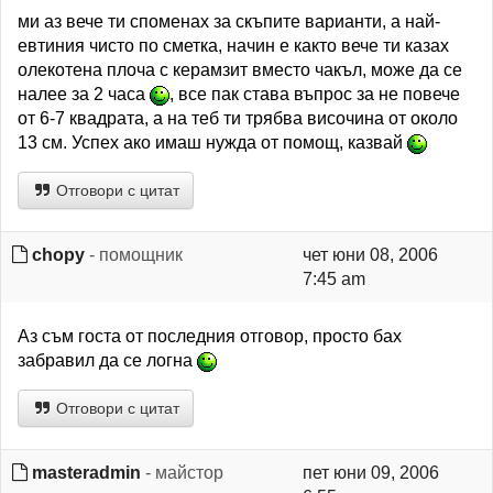
ми аз вече ти споменах за скъпите варианти, а най-
евтиния чисто по сметка, начин е както вече ти казах
олекотена плоча с керaмзит вместо чакъл, може да се
налее за 2 часа
, все пак става въпрос за не повече
от 6-7 квадрата, а на теб ти трябва височина от около
13 см. Успех ако имаш нужда от помощ, казвай
Отговори с цитат
chopy
- помощник
чет юни 08, 2006
7:45 am
Аз съм госта от последния отговор, просто бах
забравил да се логна
Отговори с цитат
masteradmin
- майстор
пет юни 09, 2006