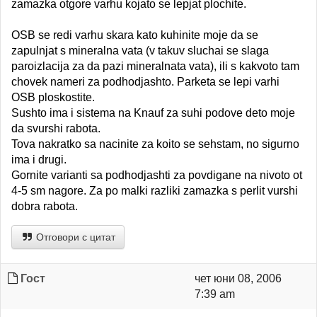
zamazka otgore varhu kojato se lepjat plochite.
OSB se redi varhu skara kato kuhinite moje da se
zapulnjat s mineralna vata (v takuv sluchai se slaga
paroizlacija za da pazi mineralnata vata), ili s kakvoto tam
chovek nameri za podhodjashto. Parketa se lepi varhi
OSB ploskostite.
Sushto ima i sistema na Knauf za suhi podove deto moje
da svurshi rabota.
Tova nakratko sa nacinite za koito se sehstam, no sigurno
ima i drugi.
Gornite varianti sa podhodjashti za povdigane na nivoto ot
4-5 sm nagore. Za po malki razliki zamazka s perlit vurshi
dobra rabota.
Отговори с цитат
Гост
чет юни 08, 2006
7:39 am