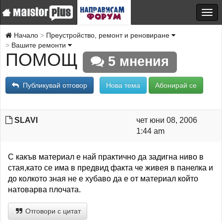
Начало
Преустройство, ремонт и реновиране
Вашите ремонти
ПОМОЩ
5 мнения
Публикувай отговор
Нова тема
Абонирай се
SLAVI
чет юни 08, 2006
1:44 am
С какъв материал е най практично да задигна ниво в
стая,като се има в предвид факта че живея в панелка и
до колкото зная не е хубаво да е от материал който
натоварва плочата.
Отговори с цитат