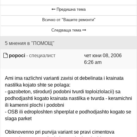
Предишна тема
Всичко от "Вашите ремонти"
Следваща тема
5 мнения в "ПОМОЩ"
popoci
- специалист
чет юни 08, 2006
6:26 am
Ami ima razlichni varianti zavisi ot debelinata i krainata
nastilka kojato shte se polaga:
- gazobeton, stirodur(i podobni tvurdi toploizlolacii) sa
podhodjashti kogato krainata nastilka e tvurda - keramichni
ili kamenni plochi i podobni
- OSB ili edroploshten shperplat e podhodjashto kogato se
slaga parket
Obiknovenno pri purvija variant se pravi cimentova