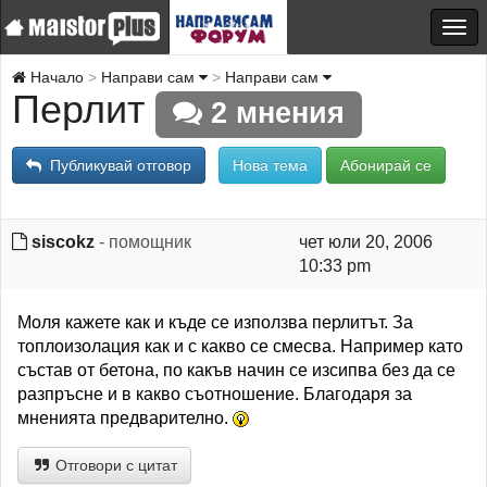
Начало
Направи сам
Направи сам
Перлит
2 мнения
Публикувай отговор
Нова тема
Абонирай се
siscokz
- помощник
чет юли 20, 2006
10:33 pm
Моля кажете как и къде се използва перлитът. За
топлоизолация как и с какво се смесва. Например като
състав от бетона, по какъв начин се изсипва без да се
разпръсне и в какво съотношение. Благодаря за
мненията предварително.
Отговори с цитат