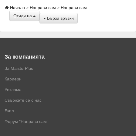
Начало
Направи сам
Направи сам
Отиди на
Бързи връзки
За компанията
За MaistorPlus
Кариери
Реклама
Свържете се с нас
Екип
Форум "Направи сам"