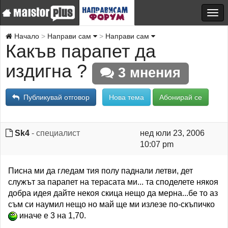
Начало
Направи сам
Направи сам
Какъв парапет да
издигна ?
3 мнения
Публикувай отговор
Нова тема
Абонирай се
Sk4
- специалист
нед юли 23, 2006
10:07 pm
Писна ми да гледам тия полу паднали летви, дет
служът за парапет на терасата ми... та споделете някоя
добра идея дайте некоя скица нещо да мерна...бе то аз
съм си наумил нещо но май ще ми излезе по-скъпичко
иначе е 3 на 1,70.