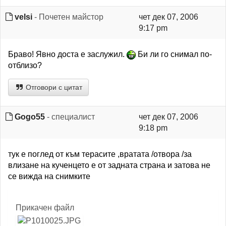
velsi
- Почетен майстор
чет дек 07, 2006
9:17 pm
Браво! Явно доста е заслужил.
Би ли го снимал по-
отблизо?
Отговори с цитат
Gogo55
- специалист
чет дек 07, 2006
9:18 pm
тук е поглед от към терасите ,вратата /отвора /за
влизане на кученцето е от задната страна и затова не
се вижда на снимките
Прикачен файл