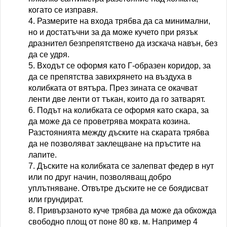
когато се изправя.
4. Размерите на входа трябва да са минимални,
но и достатъчни за да може кучето при рязък
дразнител безпрепятствено да изскача навън, без
да се удря.
5. Входът се оформя като Г-образен коридор, за
да се препятства завихрянето на въздуха в
колибката от вятъра. През зината се окачват
ленти две ленти от тъкан, които да го затварят.
6. Подът на колибката се оформя като скара, за
да може да се проветрява мократа козина.
Разстоянията между дъските на скарата трябва
да не позволяват заклещване на пръстите на
лапите.
7. Дъските на колибката се залепват федер в нут
или по друг начин, позволяващ добро
уплътняване. Отвътре дъските не се боядисват
или грундират.
8. Привързаното куче трябва да може да обхожда
свободно площ от поне 80 кв. м. Например 4