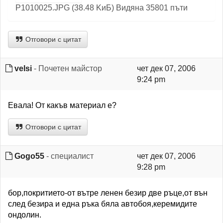
P1010025.JPG (38.48 KиБ) Видяна 35801 пъти
Отговори с цитат
velsi
- Почетен майстор
чет дек 07, 2006
9:24 pm
Евала! От какъв материал е?
Отговори с цитат
Gogo55
- специалист
чет дек 07, 2006
9:28 pm
бор,покритието-от вътре ленен безир две ръце,от вън
след безира и една ръка бяла автобоя,керемидите
ондолин.