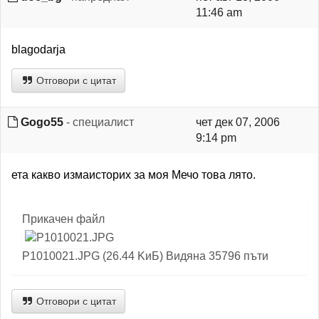
11:46 am
blagodarja
Отговори с цитат
Gogo55
- специалист
чет дек 07, 2006
9:14 pm
ета какво измаисторих за моя Мечо това лято.
Прикачен файл
P1010021.JPG (26.44 KиБ) Видяна 35796 пъти
Отговори с цитат