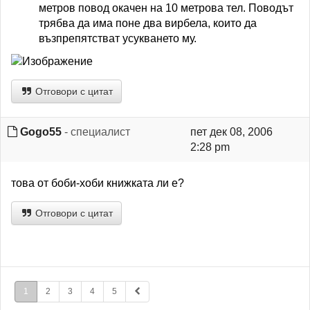
метров повод окачен на 10 метрова тел. Поводът
трябва да има поне два вирбела, които да
възпрепятстват усукването му.
Отговори с цитат
Gogo55
- специалист
пет дек 08, 2006
2:28 pm
това от боби-хоби книжката ли е?
Отговори с цитат
1
2
3
4
5