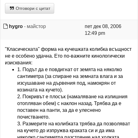
Отговори с цитат
hygro
- майстор
пет дек 08, 2006
12:49 pm
"Класическата" форма на кучешката колибка всъщност
не е особено удачна. Ето по-важните кинологически
изисквания:
1. Подът да е повдигнат от земята на няколко
сантиметра (за спиране на земната влага и за
изсушаване на дървения под, намокрян от
козината на кучето).
2. Покривът е плосък (намаляване на излишния
отопляван обем) с наклон назад. Трябва да е
поставен на панти, за да е улеснено
почистването.
3. Размерите на колибката трябва да позволяват
на кучето до изпружва краката си и да има
няколко сантиметра разстояние над холката,