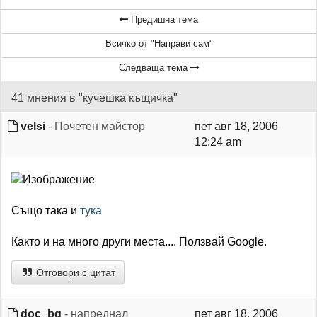
Предишна тема
Всичко от "Направи сам"
Следваща тема
41 мнения в "кучешка къщичка"
velsi
- Почетен майстор
пет авг 18, 2006
12:24 am
Също така и
тука
Както и на много други места.... Ползвай Google.
Отговори с цитат
doc_bg
- напреднал
пет авг 18, 2006