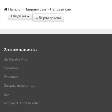
Начало
Направи сам
Направи сам
Отиди на
Бързи връзки
За компанията
За MaistorPlus
Кариери
Реклама
Свържете се с нас
Екип
Форум "Направи сам"