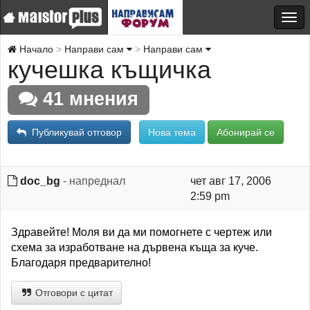
Начало
Направи сам
Направи сам
кучешка къщичка
41 мнения
Публикувай отговор
Нова тема
Абонирай се
doc_bg
- напреднал
чет авг 17, 2006
2:59 pm
Здравейте! Моля ви да ми помогнете с чертеж или
схема за изработване на дървена къща за куче.
Благодаря предварително!
Отговори с цитат