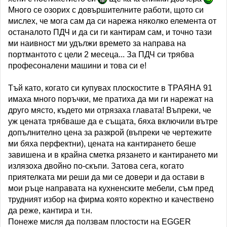
Много се озорих с довършителните работи, щото си
мислех, че мога сам да си нарежа няколко елемента от
останалото ПДЧ и да си ги кантирам сам, и точно тази
ми наивност ми удължи времето за направа на
портмантото с цели 2 месеца... За ПДЧ си трябва
професоналени машини и това си е!
Тъй като, когато си купувах плоскостите в ТРАЯНА 91
имаха много поръчки, ме пратиха да ми ги нарежат на
друго място, където ми отрязаха главата! Въпреки, че
уж цената трябваше да е същата, бяха включили вътре
допълнително цена за разкрой (въпреки че чертежите
ми бяха перфектни), цената на кантирането беше
завишена и в крайна сметка рязането и кантирането ми
излязоха двойно по-скъпи. Затова сега, когато
приятелката ми реши да ми се довери и да остави в
мои ръце направата на кухненските мебели, съм пред
трудният избор на фирма която коректно и качествено
да реже, кантира и т.н.
Понеже мисля да ползвам плостости на EGGER