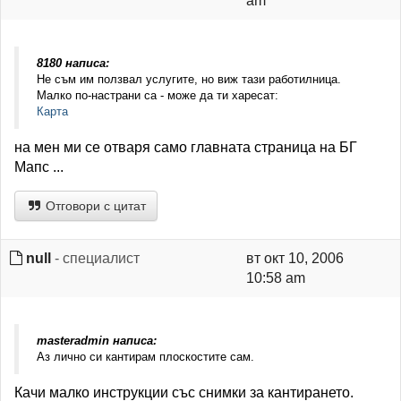
am
8180 написа:
Не съм им ползвал услугите, но виж тази работилница.
Малко по-настрани са - може да ти харесат:
Карта
на мен ми се отваря само главната страница на БГ
Мапс ...
Отговори с цитат
null
- специалист
вт окт 10, 2006
10:58 am
masteradmin написа:
Аз лично си кантирам плоскостите сам.
Качи малко инструкции със снимки за кантирането.