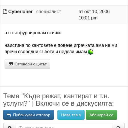
Cyberloner
- специалист
вт окт 10, 2006
10:01 pm
аз пък фурнировам всичко
наистина по кантовете е повече играчката ама не ми
пречи свободни съботи и недели имам
Отговори с цитат
Тема "Къде режат, кантират и т.н.
услуги?" | Включи се в дискусията:
Публикувай отговор
Нова тема
Абонирай се