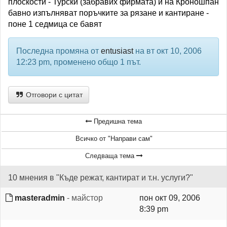
плоскости - Турски (забравих фирмата) и на Кроношпан
бавно изпълняват поръчките за рязане и кантиране -
поне 1 седмица се бавят
Последна промяна от
entusiast
на вт окт 10, 2006
12:23 pm, променено общо 1 път.
Отговори с цитат
Предишна тема
Всичко от "Направи сам"
Следваща тема
10 мнения в "Къде режат, кантират и т.н. услуги?"
masteradmin
- майстор
пон окт 09, 2006
8:39 pm