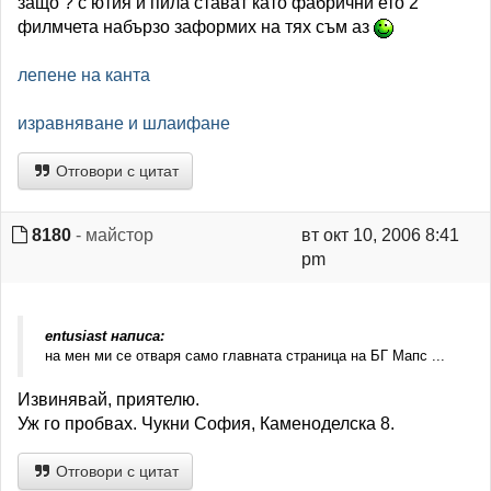
защо ? с ютия и пила стават като фабрични ето 2
филмчета набързо заформих на тях съм аз
лепене на канта
изравняване и шлаифане
Отговори с цитат
8180
- майстор
вт окт 10, 2006 8:41
pm
entusiast написа:
на мен ми се отваря само главната страница на БГ Мапс ...
Извинявай, приятелю.
Уж го пробвах. Чукни София, Каменоделска 8.
Отговори с цитат