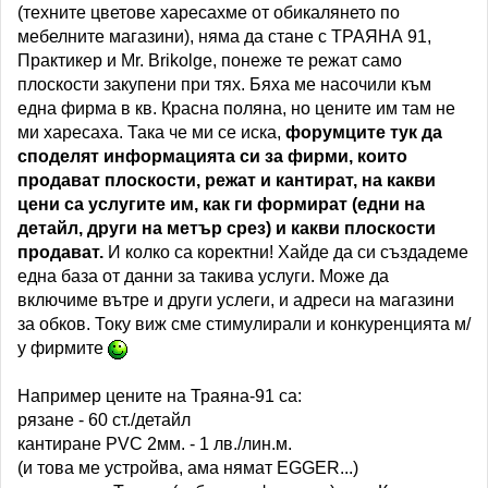
(техните цветове харесахме от обикалянето по
мебелните магазини), няма да стане с ТРАЯНА 91,
Практикер и Mr. Brikolge, понеже те режат само
плоскости закупени при тях. Бяха ме насочили към
една фирма в кв. Красна поляна, но цените им там не
ми харесаха. Така че ми се иска,
форумците тук да
споделят информацията си за фирми, които
продават плоскости, режат и кантират, на какви
цени са услугите им, как ги формират (едни на
детайл, други на метър срез) и какви плоскости
продават.
И колко са коректни! Хайде да си създадеме
една база от данни за такива услуги. Може да
включиме вътре и други услеги, и адреси на магазини
за обков. Току виж сме стимулирали и конкуренцията м/
у фирмите
Например цените на Траяна-91 са:
рязане - 60 ст./детайл
кантиране PVC 2мм. - 1 лв./лин.м.
(и това ме устройва, ама нямат EGGER...)