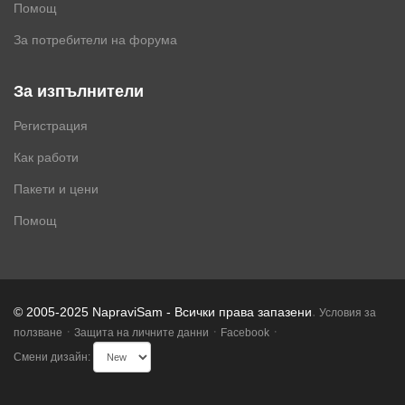
Помощ
За потребители на форума
За изпълнители
Регистрация
Как работи
Пакети и цени
Помощ
.
© 2005-2025 NapraviSam - Всички права запазени
Условия за
·
·
·
ползване
Защита на личните данни
Facebook
Смени дизайн: