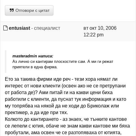
Отговори с цитат
entusiast
- специалист
вт окт 10, 2006
12:22 pm
masteradmin написа:
Аз лично си кантирам плоскостите сам. А ми ги режат
приятели в една фирма.
Ето за такива фирми иде реч - тези хора нямат ли
интерес от нови клиенти (освен ако не се претрупани
от работа де)? Ами питай ги на какви цени биха
работили с клиенти, да пуснат тук информация и като
му топрябва на някой да не ходи до Бриколаж или
пректикер, а да иде при тях.
Колкото до кантирането - аз знаех, че тънките кантове
се лепели с ютия, обаче не знам какви кантове ми бяха
пробутали, ама освен че се разтопяваха от ютията,