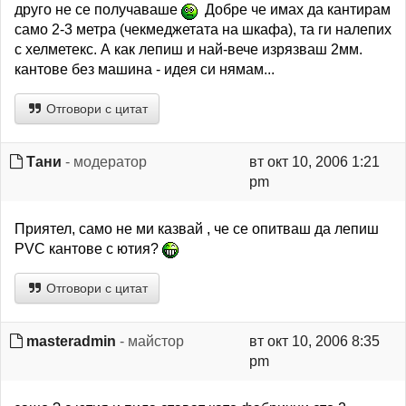
друго не се получаваше
Добре че имах да кантирам
само 2-3 метра (чекмеджетата на шкафа), та ги налепих
с хелметекс. А как лепиш и най-вече изрязваш 2мм.
кантове без машина - идея си нямам...
Отговори с цитат
Тани
- модератор
вт окт 10, 2006 1:21
pm
Приятел, само не ми казвай , че се опитваш да лепиш
PVC кантове с ютия?
Отговори с цитат
masteradmin
- майстор
вт окт 10, 2006 8:35
pm