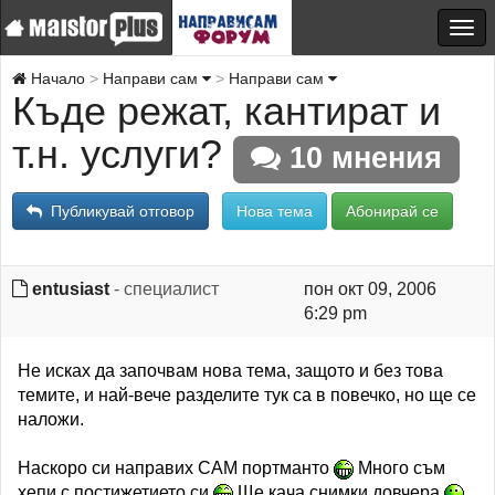
Начало
Направи сам
Направи сам
Къде режат, кантират и
т.н. услуги?
10 мнения
Публикувай отговор
Нова тема
Абонирай се
entusiast
- специалист
пон окт 09, 2006
6:29 pm
Не исках да започвам нова тема, защото и без това
темите, и най-вече разделите тук са в повечко, но ще се
наложи.
Наскоро си направих САМ портманто
Много съм
хепи с постижетието си
Ще кача снимки довчера