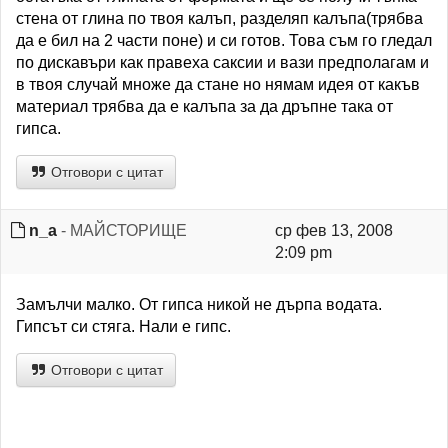
стена от глина по твоя калъп, разделяп калъпа(трябва
да е бил на 2 части поне) и си готов. Това съм го гледал
по дискавъри как правеха саксии и вази предполагам и
в твоя случай множе да стане но нямам идея от какъв
материал трябва да е калъпа за да дръпне така от
гипса.
Отговори с цитат
n_a
- МАЙСТОРИЩЕ
ср фев 13, 2008
2:09 pm
Замълчи малко. От гипса никой не дърпа водата.
Гипсът си стяга. Нали е гипс.
Отговори с цитат