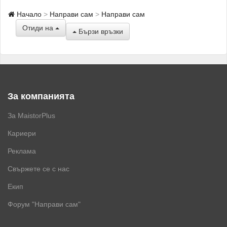
Начало
Направи сам
Направи сам
Отиди на
Бързи връзки
За компанията
За MaistorPlus
Кариери
Реклама
Свържете се с нас
Екип
Форум "Направи сам"