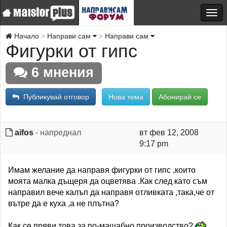
Начало
Направи сам
Направи сам
Фигурки от гипс
6 мнения
Публикувай отговор
Нова тема
Абонирай се
aifos
- напреднал
вт фев 12, 2008
9:17 pm
Имам желание да направя фигурки от гипс ,които
моята малка дъщеря да оцветява .Как след като съм
направил вече калъп да направя отливката ,така,че от
вътре да е куха ,а не плътна?
Как се пряви това за по-мащабно производство?