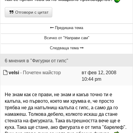
Отговори с цитат
Предишна тема
Всичко от "Направи сам"
Следваща тема
6 мнения в "Фигурки от гипс"
velsi
- Почетен майстор
вт фев 12, 2008
10:44 pm
Не знам как се прави, не знам и какъв точно ти е
калъпа, но първото, което ми хрумва е, че просто
трябва не да напълниш калъпа с гипс, а само да го
намажеш. Толкова дебело, колкото искаш да стане
стената на фигурката. Така вътрешността вече ще е
куха. Така ще стане, ако фигурата е от типа "барелеф".