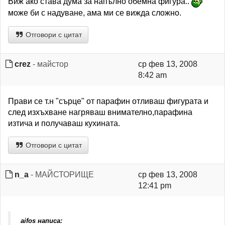
Виж ако става дума за напълно обемна фигура..
може би с надуване, ама ми се вижда сложно.
Отговори с цитат
crez
- майстор
ср фев 13, 2008
8:42 am
Прави се т.н "сърце" от парафин отливаш фигурата и
след изхъхване нагряваш внимателно,парафина
изтича и получаваш кухината.
Отговори с цитат
n_a
- МАЙСТОРИЩЕ
ср фев 13, 2008
12:41 pm
aifos написа: