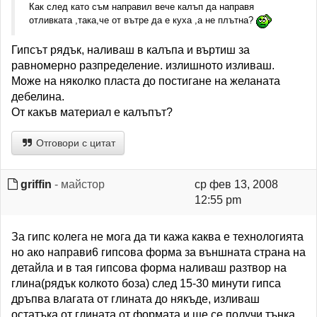
Как след като съм направил вече калъп да направя
отливката ,така,че от вътре да е куха ,а не плътна?
Гипсът рядък, наливаш в калъпа и въртиш за
равномерно разпределение. излишното изливаш.
Може на няколко пласта до постигане на желаната
дебелина.
От какъв материал е калъпът?
Отговори с цитат
griffin
- майстор
ср фев 13, 2008
12:55 pm
За гипс колега не мога да ти кажа каква е технологията
но ако направи6 гипсова форма за външната страна на
детайла и в тая гипсова форма наливаш разтвор на
глина(рядък колкото боза) след 15-30 минути гипса
дръпва влагата от глината до някъде, изливаш
остатъка от глината от формата и ще се получи тънка