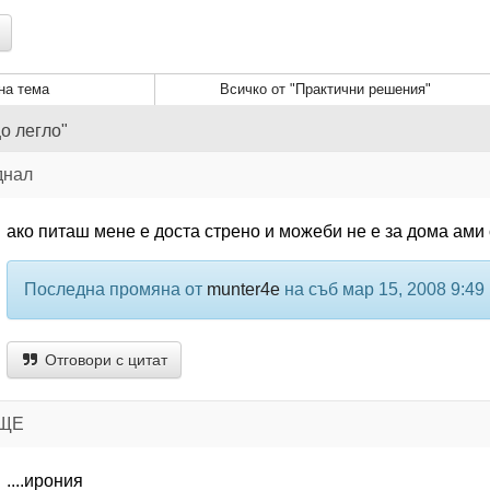
а тема
Всичко от "Практични решения"
о легло"
днал
ако питаш мене е доста стрено и можеби не е за дома ами
Последна промяна от
munter4e
на съб мар 15, 2008 9:49
Отговори с цитат
ИЩЕ
....ирония