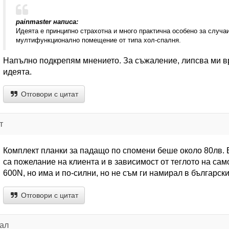
painmaster написа:
Идеята е принципно страхотна и много практична особено за случа
мултифункционално помещение от типа хол-спалня.
Напълно подкрепям мнението. За съжаление, липсва ми вре
идеята.
Отговори с цитат
т
Комплект планки за падащо по спомени беше около 80лв. В
са пожелание на клиента и в зависимост от теглото на само
600N, но има и по-силни, но не съм ги намирал в българск
Отговори с цитат
нал