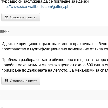
тук също си заслужава да се погледне за идейки
http://www.sico-wallbeds.com/gallery.php
Отговори с цитат
ощник
Идеята е принципно страхотна и много практична особено
пространство и мултифункционално помещение от типа хо
Проблема разбира се както обикновено е в цената - скоро 
подобен механизъм и ми рекоха цена от около 600 кинта са
прибиране по дължината на леглото. За механизми за спал
Отговори с цитат
р