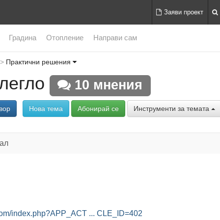
Заяви проект
Градина
Отопление
Направи сам
Практични решения
легло
10 мнения
вор
Нова тема
Абонирай се
Инструменти за темата
нал
com/index.php?APP_ACT ... CLE_ID=402