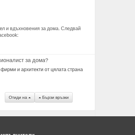
ел и вдъхновения за дома. Следвай
acebook:
ионалист за дома?
 фирми и архитекти от цялата страна
Отиди на
Бързи връзки