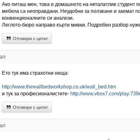
Ако питаш мен, това е домашното на неталатлив студент по
мебела са неоправдани. Неудобни за ползване и заемат п
конвенционалните си аналози.
Леглото-бюро направо кърти мивки. Подробен разбор нуже
Отговори с цитат
нал
Ето тук има страхотни неща:
http://www.thewallbedworkshop.co.uk/wall_bed.htm
и тук за професионалистите-
http://www.vbox7.com/play:73
Отговори с цитат
нал