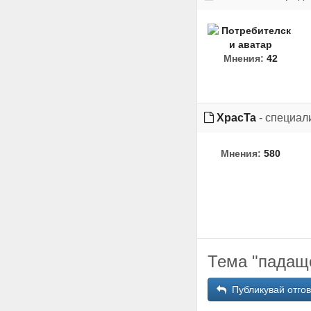
Мнения:
42
XpacTa
- специал
Мнения:
580
Тема "падащо
Публикувай отго