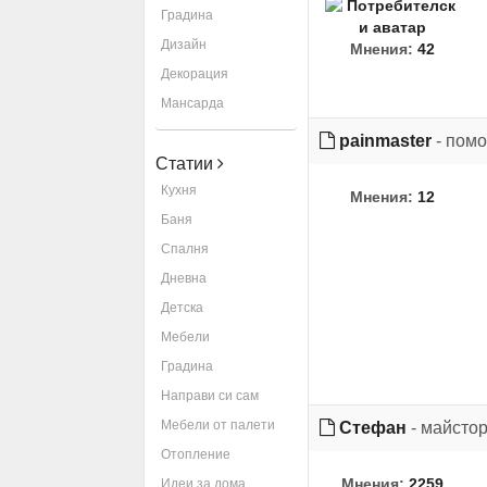
Градина
Дизайн
Мнения:
42
Декорация
Мансарда
painmaster
- пом
Статии
Кухня
Мнения:
12
Баня
Спалня
Дневна
Детска
Мебели
Градина
Направи си сам
Мебели от палети
Стефан
- майсто
Отопление
Мнения:
2259
Идеи за дома