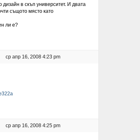
 дизайн в скъп университет. И двата
очти същото място като
н ли е?
ср апр 16, 2008 4:23 pm
8e322a
ср апр 16, 2008 4:25 pm