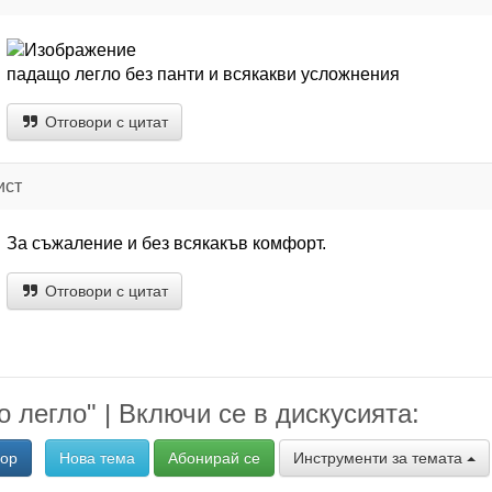
падащо легло без панти и всякакви усложнения
Отговори с цитат
ист
За съжаление и без всякакъв комфорт.
Отговори с цитат
 легло" | Включи се в дискусията:
вор
Нова тема
Абонирай се
Инструменти за темата