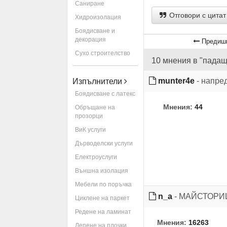
Саниране
Отговори с цитат
Хидроизолация
Боядисване и
декорация
Предишн
Сухо строителство
10 мнения в "падащ
munter4e
- напре
Изпълнители
Боядисване с латекс
Мнения:
44
Обръщане на
прозорци
ВиК услуги
Дърводелски услуги
Електроуслуги
Външна изолация
Мебели по поръчка
n_a
- МАЙСТОР
Циклене на паркет
Редене на ламинат
Мнения:
16263
Лепене на плочки