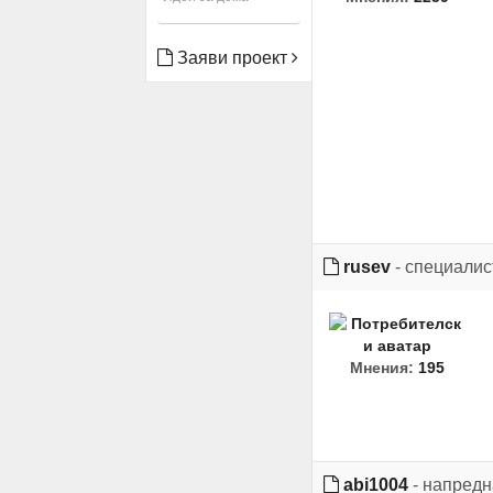
Заяви проект
rusev
- специалис
Мнения:
195
abi1004
- напред