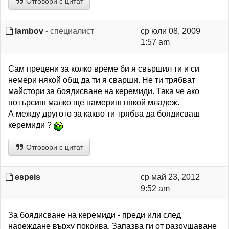
Отговори с цитат
lambov
- специалист
ср юли 08, 2009
1:57 am
Сам прецени за колко време би я свършил ти и си
немери някой общ да ти я сварши. Не ти трябват
майстори за боядисване на керемиди. Така че ако
потърсиш малко ще намериш някой младеж.
А между другото за какво ти трябва да боядисваш
керемиди ?
Отговори с цитат
espeis
ср май 23, 2012
9:52 am
За боядисване на керемиди - преди или след
нареждане върху покрива. Запазва ги от разрушаване