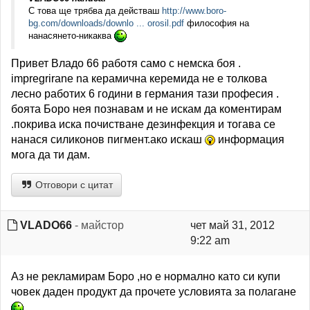
С това ще трябва да действаш
http://www.boro-
bg.com/downloads/downlo ... orosil.pdf
философия на
нанасянето-никаква
Привет Владо 66 работя само с немска боя .
impregrirane na керамична керемида не е толкова
лесно работих 6 години в германия тази професия .
боята Боро нея познавам и не искам да коментирам
.покрива иска почистване дезинфекция и тогава се
нанася силиконов пигмент.ако искаш
информация
мога да ти дам.
Отговори с цитат
VLADO66
- майстор
чет май 31, 2012
9:22 am
Аз не рекламирам Боро ,но е нормално като си купи
човек даден продукт да прочете условията за полагане