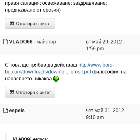
правя санация; освежаване; заздравяване;
предпазване от ерозия)
Отговори с цитат
VLADO66
- майстор
вт май 29, 2012
1:59 pm
С това ще трябва да действаш
http://www.boro-
bg.com/downloads/downlo ... orosil.pdf
философия на
нанасянето-никаква
Отговори с цитат
espeis
чет май 31, 2012
9:10 am
VLADO66 написа: