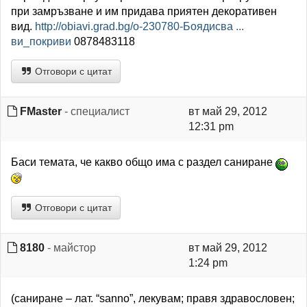
при замръзване и им придава приятен декоративен
вид.
http://obiavi.grad.bg/o-230780-Боядисва ...
ви_покриви
0878483118
Отговори с цитат
FMaster
- специалист
вт май 29, 2012
12:31 pm
Баси темата, че какво общо има с раздел саниране
Отговори с цитат
8180
- майстор
вт май 29, 2012
1:24 pm
(саниране – лат. “sanno”, лекувам; правя здравословен;