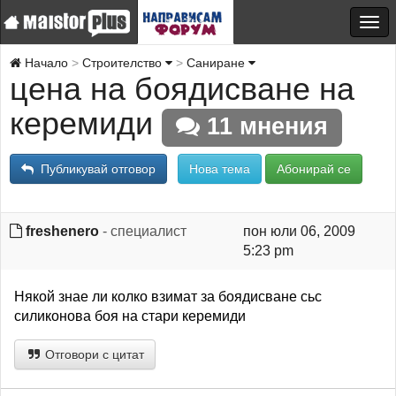
Начало
Строителство
Саниране
цена на боядисване на
керемиди
11 мнения
Публикувай отговор
Нова тема
Абонирай се
freshenero
- специалист
пон юли 06, 2009
5:23 pm
Някой знае ли колко взимат за боядисване сьс
силиконова боя на стари керемиди
Отговори с цитат