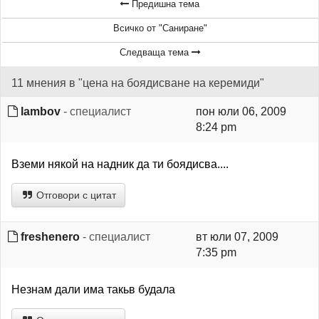
Предишна тема
Всичко от "Саниране"
Следваща тема
11 мнения в "цена на боядисване на керемиди"
lambov
- специалист
пон юли 06, 2009
8:24 pm
Вземи някой на надник да ти боядисва....
Отговори с цитат
freshenero
- специалист
вт юли 07, 2009
7:35 pm
Незнам дали има такьв будала