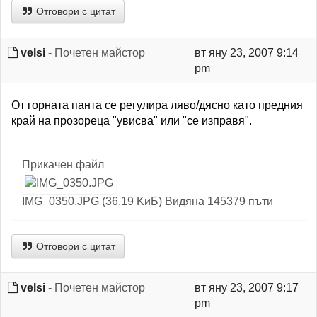
Отговори с цитат
velsi
- Почетен майстор
вт яну 23, 2007 9:14
pm
От горната панта се регулира ляво/дясно като предния
край на прозореца "увисва" или "се изправя".
Прикачен файл
IMG_0350.JPG (36.19 KиБ) Видяна 145379 пъти
Отговори с цитат
velsi
- Почетен майстор
вт яну 23, 2007 9:17
pm