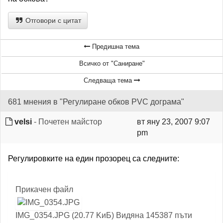
Отговори с цитат
Предишна тема
Всичко от "Саниране"
Следваща тема
681 мнения в "Регулиране обков PVC дограма"
velsi
- Почетен майстор
вт яну 23, 2007 9:07
pm
Регулировките на един прозорец са следните:
Прикачен файл
IMG_0354.JPG (20.77 KиБ) Видяна 145387 пъти