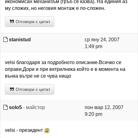
икономисан механизъм (гръб се казва). На единия аз
му сложих, но неговия монтаж е по-сложен.
Отговори с цитат
stanistud
ср яну 24, 2007
1:49 pm
velsi благодаря за подробното описание.Всичко се
оправи,Дори и при ветрилника който е в момента на
вънка вътре не се чува нищо
Отговори с цитат
solo5
- майстор
пон мар 12, 2007
9:20 pm
velsi - президент