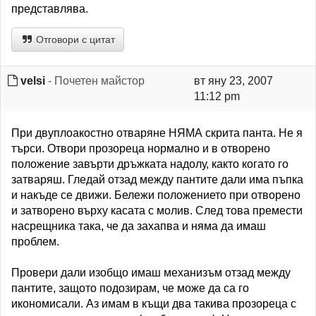
представлява.
Отговори с цитат
velsi
- Почетен майстор
вт яну 23, 2007
11:12 pm
При двуплоакостно отваряне НЯМА скрита панта. Не я
търси. Отвори прозореца нормално и в отворено
положение завърти дръжката надолу, както когато го
затваряш. Гледай отзад между пантите дали има пъпка
и накъде се движи. Бележи положението при отворено
и затворено върху касата с молив. След това премести
насрещника така, че да захапва и няма да имаш
проблем.
Провери дали изобщо имаш механизъм отзад между
пантите, защото подозирам, че може да са го
икономисали. Аз имам в къщи два такива прозореца с