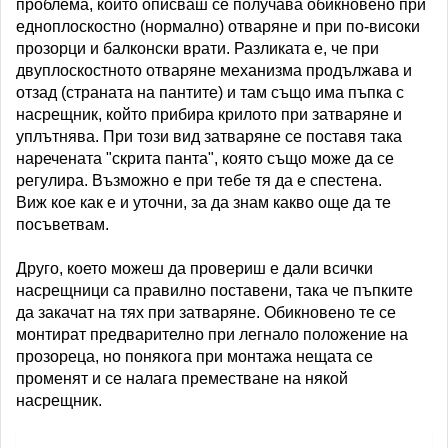
проблема, който описваш се получава обикновено при
едноплоскостно (нормално) отваряне и при по-високи
прозорци и балконски врати. Разликата е, че при
двуплоскостното отваряне механизма продължава и
отзад (страната на пантите) и там също има пъпка с
насрещник, който прибира крилото при затваряне и
уплътнява. При този вид затваряне се поставя така
наречената "скрита панта", която също може да се
регулира. Възможно е при тебе тя да е спестена.
Виж кое как е и уточни, за да знам какво още да те
посъветвам.
Друго, което можеш да провериш е дали всички
насрещници са правилно поставени, така че пъпките
да закачат на тях при затваряне. Обикновено те се
монтират предварително при легнало положение на
прозореца, но понякога при монтажа нещата се
променят и се налага преместване на някой
насрещник.