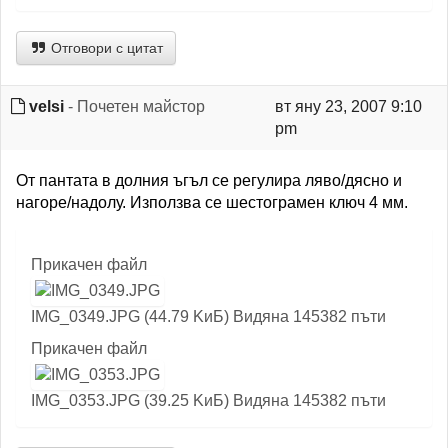
Отговори с цитат
velsi
- Почетен майстор
вт яну 23, 2007 9:10
pm
От пантата в долния ъгъл се регулира ляво/дясно и
нагоре/надолу. Използва се шестограмен ключ 4 мм.
Прикачен файл
IMG_0349.JPG (44.79 KиБ) Видяна 145382 пъти
Прикачен файл
IMG_0353.JPG (39.25 KиБ) Видяна 145382 пъти