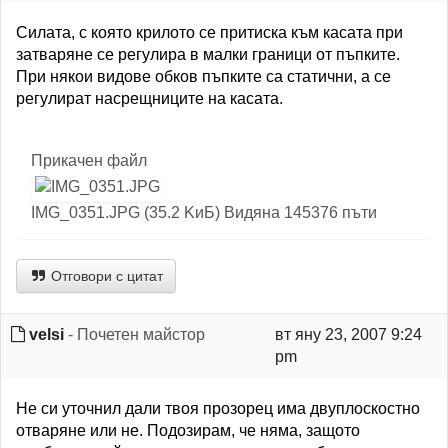
Силата, с която крилото се притиска към касата при
затваряне се регулира в малки граници от пъпките.
При някои видове обков пъпките са статични, а се
регулират насрещниците на касата.
Прикачен файл
IMG_0351.JPG (35.2 KиБ) Видяна 145376 пъти
Отговори с цитат
velsi
- Почетен майстор
вт яну 23, 2007 9:24
pm
Не си уточнил дали твоя прозорец има двуплоскостно
отваряне или не. Подозирам, че няма, защото