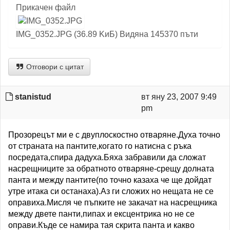
Прикачен файл
IMG_0352.JPG (36.89 KиБ) Видяна 145370 пъти
Отговори с цитат
stanistud
вт яну 23, 2007 9:49
pm
Прозорецът ми е с двуплоскостно отваряне.Духа точно
от страната на пантите,когато го натисна с ръка
посредата,спира дадуха.Бяха забравили да сложат
насрещниците за обратното отваряне-срещу долната
панта и между пантите(по точно казаха че ще дойдат
утре итака си останаха).Аз ги сложих но нещата не се
оправиха.Мисля че пъпките не закачат на насрещника
между двете панти,пипах и ексцентрика но не се
оправи.Къде се намира тая скрита панта и какво