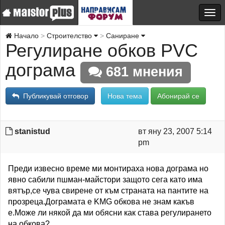
Начало
Строителство
Саниране
Регулиране обков PVC
дограма
681 мнения
Публикувай отговор
Нова тема
Абонирай се
stanistud
вт яну 23, 2007 5:14
pm
Преди извесно време ми монтираха нова дограма но
явно сабили пшман-майстори защото сега като има
вятър,се чува свирене от към страната на пантите на
прозреца.Дограмата е KMG обкова не знам какъв
е.Може ли някой да ми обясни как става регулирането
на обкова?