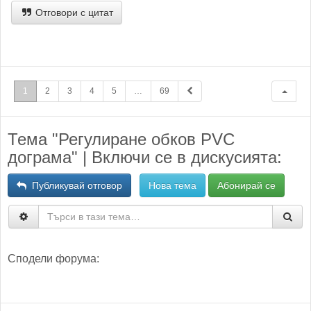
Отговори с цитат
1
2
3
4
5
…
69
Тема "Регулиране обков PVC
дограма" | Включи се в дискусията:
Публикувай отговор
Нова тема
Абонирай се
Сподели форума: