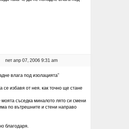
пет апр 07, 2006 9:31 am
падне влага под изолацията"
 се избавя от нея. как точно ще стане
О моята съседка миналото лято си смени
зима по вътрешните и стени направо
но благодаря.