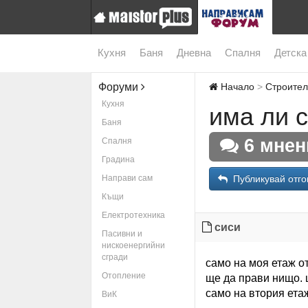
Кухня
Баня
Дневна
Спалня
Детска
Форуми
Начало
Строите
Кухня
има ли 
Баня
6 мнен
Спалня
Градина
Направи сам
Публикувай отго
Къщи
Електротехника
сиси
Пасивни и
нискоенергийни
сгради
само на моя етаж о
Отопление
ще да прави нищо.
само на втория ета
ВиК