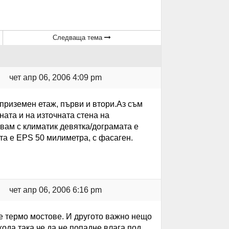
Следваща тема
чет апр 06, 2006 4:09 pm
приземен етаж, първи и втори.Аз съм
ата и на източната стена на
явам с климатик девятка/дограмата е
а е EPS 50 милиметра, с фасаген.
чет апр 06, 2006 6:16 pm
те термо мостове. И другото важно нещо
ода така че да не попадне влага под