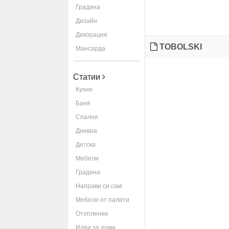
Градина
Дизайн
Декорация
TOBOLSKI
Мансарда
Статии
Кухня
Баня
Спалня
Дневна
Детска
Мебели
Градина
Направи си сам
Мебели от палети
Отопление
Идеи за дома