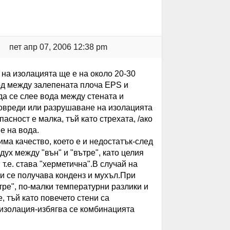
пет апр 07, 2006 12:38 pm
 на изолацията ще е на около 20-30
ход между залепената плоча EPS и
да се слее вода между стената и
повреди или разрушаване на изолацията
асност е малка, тъй като стрехата, /ако
е на вода.
ма качество, което е и недостатък-след
дух между "вън" и "вътре", като целия
т.е. става "херметична".В случай на
ги се получава конденз и мухъл.При
тре", по-малки температурни разлики и
, тъй като повечето стени са
 изолация-избягва се комбинацията