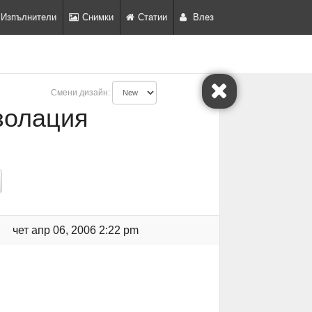
Изпълнители
Снимки
Статии
Влез
Смени дизайн:
золация
чет апр 06, 2006 2:22 pm