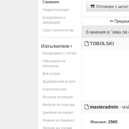
Саниране
Отговори с цитат
Хидроизолация
Боядисване и
Предишн
декорация
Сухо строителство
6 мнения в "има ли
TOBOLSKI
Изпълнители
Боядисване с латекс
Обръщане на
прозорци
ВиК услуги
Дърводелски услуги
Електроуслуги
Външна изолация
Мебели по поръчка
masteradmin
- ма
Циклене на паркет
Редене на ламинат
Мнения:
2565
Лепене на плочки