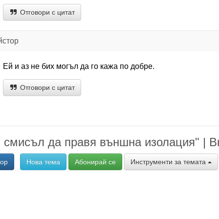
Отговори с цитат
йстор
Ей и аз не бих могъл да го кажа по добре.
Отговори с цитат
 смисъл да правя външна изолация" | В
вор
Нова тема
Абонирай се
Инструменти за темата