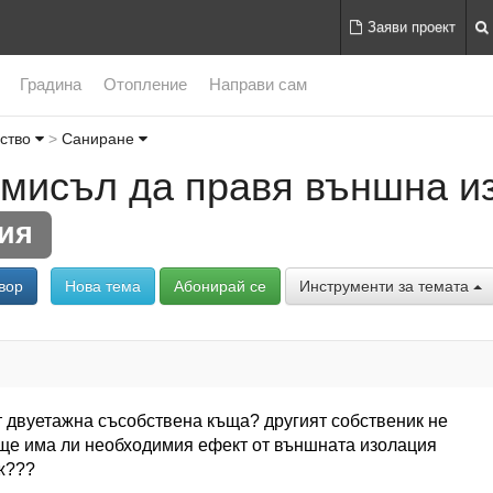
Заяви проект
Градина
Отопление
Направи сам
лство
Саниране
смисъл да правя външна и
ия
вор
Нова тема
Абонирай се
Инструменти за темата
т двуетажна съсобствена къща? другият собственик не
 ще има ли необходимия ефект от външната изолация
ж???