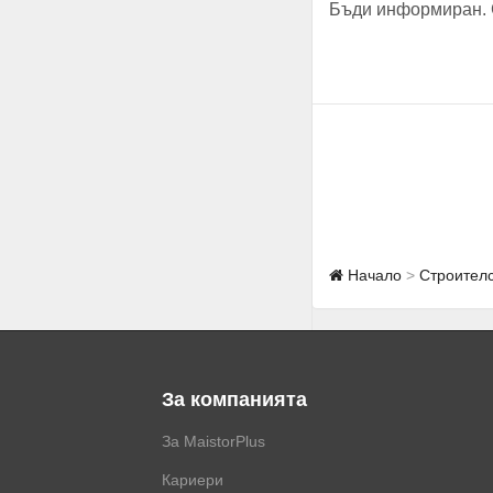
Бъди информиран. 
Начало
Строител
За компанията
За MaistorPlus
Кариери