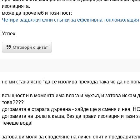
изолацията.
може да прочете6 и този пост:
Четири задължителни стъпки за ефективна топлоизолация
Успех
Отговори с цитат
не ми стана ясно "да се изолира прехода така че да не по
всъщност и в момента има влага и мухъл, и затова искам да
това????
дограмата е старата дървена - хайде ще я сменя и нея, Н
дограмата на цялата къща, без да прави изолация и тази 
течеше вода!
затова ви моля за споделяне на личен опит и предварител