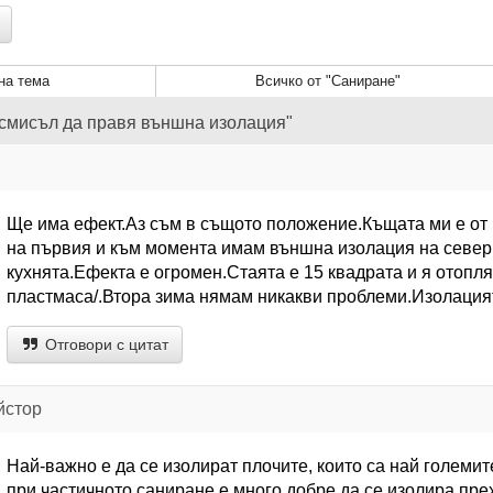
а тема
Всичко от "Саниране"
 смисъл да правя външна изолация"
Ще има ефект.Аз съм в същото положение.Къщата ми е от 
на първия и към момента имам външна изолация на северн
кухнята.Ефекта е огромен.Стаята е 15 квадрата и я отопл
пластмаса/.Втора зима нямам никакви проблеми.Изолацият
Отговори с цитат
йстор
Най-важно е да се изолират плочите, които са най големи
при частичното саниране е много добре да се изолира прех