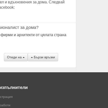
ел и вдъхновения за дома. Следвай
acebook:
ионалист за дома?
 фирми и архитекти от цялата страна
Отиди на
Бързи връзки
 изпълнители
истрация
работи