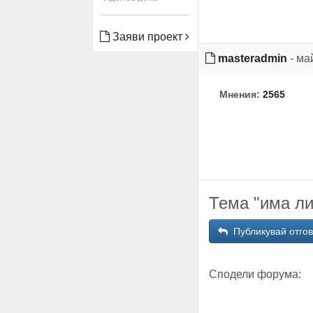
Заяви проект
masteradmin
- ма
Мнения:
2565
Тема "има ли
Публикувай отго
Сподели форума: