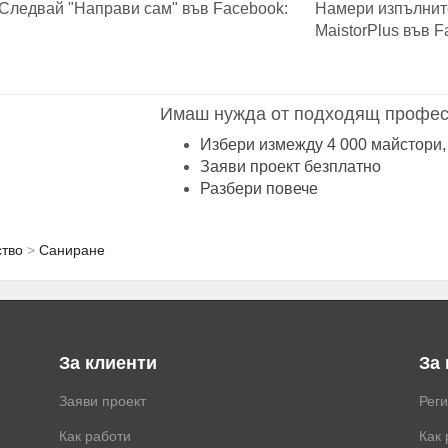
Следвай "Направи сам" във Facebook:
Намери изпълнит
MaistorPlus във F
Имаш нужда от подходящ профес
Избери измежду 4 000 майстори,
Заяви проект безплатно
Разбери повече
ство
Саниране
За клиенти
За
Заяви проект
Рег
Как работи
Как 