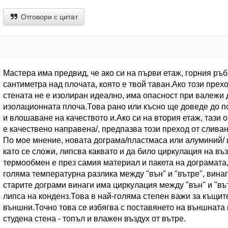
Отговори с цитат
Мастера има предвид, че ако си на първи етаж, горния ръб
сантиметра над плочата, която е твой таван.Ако този пре
стената не е изолиран идеално, има опасност при валежи 
изолационната плоча.Това рано или късно ще доведе до 
и влошаване на качеството и.Ако си на втория етаж, тази оп
е качествено направена/, предпазва този преход от сливан
По мое мнение, новата дограма/пластмаса или алуминий/ и
като се сложи, липсва каквато и да било циркулация на въз
термообмен е през самия материал и пакета на дограмата, 
голяма температурна разлика между "вън" и "вътре", вина
старите дограми винаги има циркулация между "вън" и "въ
липса на конденз.Това в най-голяма степен важи за къщите
външни.Точно това се избягва с поставянето на външната
студена стена - топъл и влажен въздух от вътре.