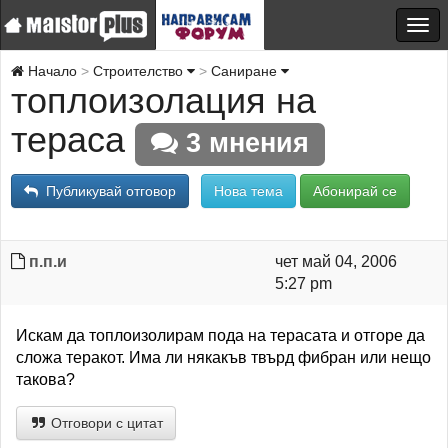
Начало
Строителство
Саниране
топлоизолация на
тераса
3 мнения
Публикувай отговор
Нова тема
Абонирай се
п.п.и
чет май 04, 2006
5:27 pm
Искам да топлоизолирам пода на терасата и отгоре да
сложа теракот. Има ли някакъв твърд фибран или нещо
такова?
Отговори с цитат