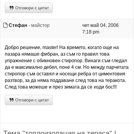
Отговори с цитат
Стефан
- майстор
чет май 04, 2006
7:18 pm
Добро решение, master! На времето, когато още на
пазара нямаше фибран, аз съм го правил това
упражнение с обикновен стиропор. Винаги съм гледал
да е максимално дебел, поне 4 см. Но между парчетата
стиропор съм оставял и носещи ребра от циментовия
разтвор, за да няма поддаване след това на теракота.
След това можеше и през зимата да се ходи бос!!!
Отговори с цитат
Тема "топлоизолация на тераса" |