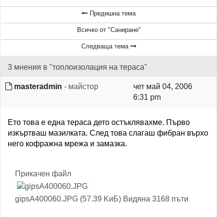
Предишна тема
Всичко от "Саниране"
Следваща тема
3 мнения в "топлоизолация на тераса"
masteradmin
- майстор
чет май 04, 2006
6:31 pm
Ето това е една тераса дето остъклявахме. Първо
изкъртваш мазилката. След това слагаш фибран върхо
него кофражна мрежа и замазка.
Прикачен файл
gipsA400060.JPG (57.39 KиБ) Видяна 3168 пъти