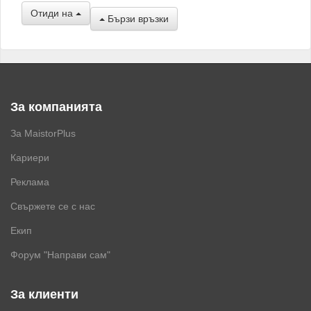
Отиди на
Бързи връзки
За компанията
За MaistorPlus
Кариери
Реклама
Свържете се с нас
Екип
Форум "Направи сам"
За клиенти