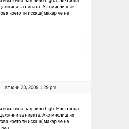
и изключва над ниво high. Електрода
дължини за нивата. Ако мислиш че
ова което ти искаш( макар че не
вт юни 23, 2009 1:29 pm
и изключва над ниво high. Електрода
дължини за нивата. Ако мислиш че
ова което ти искаш( макар че не
хема