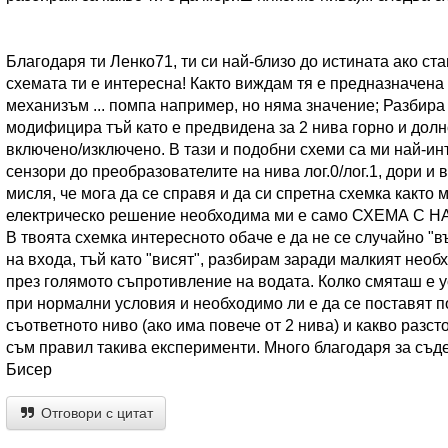
Благодаря ти Ленко71, ти си най-близо до истината ако ст
схемата ти е интересна! Както виждам тя е предназначена
механизъм ... помпа например, но няма значение; Разбира 
модифицира тъй като е предвидена за 2 нива горно и долн
включено/изключено. В тази и подобни схеми са ми най-ин
сензори до преобразователите на нива лог.0/лог.1, дори и
мисля, че мога да се справя и да си спретна схемка както 
електрическо решение необходима ми е само СХЕМА 
В твоята схемка интересното обаче е да не се случайно "
на входа, тъй като "висят", разбирам заради малкият необ
през голямото съпротивление на водата. Колко смяташ е 
при нормални условия и необходимо ли е да се поставят по
съответното ниво (ако има повече от 2 нива) и какво разсто
съм правил такива експерименти. Много благодаря за съдей
Бисер
Отговори с цитат