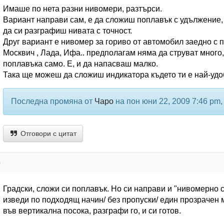
Имаше по нета разни нивомери, разтърси.
Вариант направи сам, е да сложиш поплавък с удължение,
да си разграфиш нивата с точност.
Друг вариант е нивомер за гориво от автомобил заедно с п
Москвич , Лада, Ифа.. предполагам няма да струват много
поплавъка само. Е, и да напасваш малко.
Така ще можеш да сложиш индикатора където ти е най-удо
Последна промяна от
Чаро
на пон юни 22, 2009 7:46 pm,
Отговори с цитат
р
Градски, сложи си поплавък. Но си направи и "нивомерно с
изведи по подходящ начин/ без пропуски/ един прозрачен 
във вертикална посока, разграфи го, и си готов.