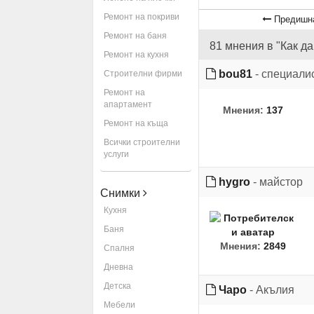
Ремонт на покриви
Предишн
Ремонт на баня
81 мнения в "Как д
Ремонт на кухня
bou81
- специали
Строителни фирми
Ремонт на
апартамент
Мнения:
137
Ремонт на къща
Всички строителни
услуги
hygro
- майстор
Снимки
Кухня
Баня
Мнения:
2849
Спалня
Дневна
Детска
Чаро
- Акълия
Мебели