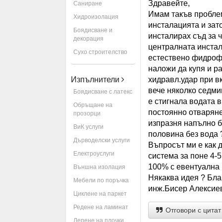
Здравейте,
Саниране
Имам такъв проблем
Хидроизолация
инсталацията и зат
Боядисване и
инсталирах съд за ч
декорация
централната инстал
Сухо строителство
естествено фидрофо
наложи да купя и р
Изпълнители
хидравл.удар при вк
вече няколко седм
Боядисване с латекс
е стигнала водата в
Обръщане на
постоянно отваряне 
прозорци
изпразня напълно б
ВиК услуги
половина без вода 
Дърводелски услуги
Въпросът ми е как 
Електроуслуги
система за поне 4-
100% с евентуална 
Външна изолация
Някаква идея ? Бла
Мебели по поръчка
инж.Бисер Алексие
Циклене на паркет
Редене на ламинат
Отговори с цитат
Лепене на плочки