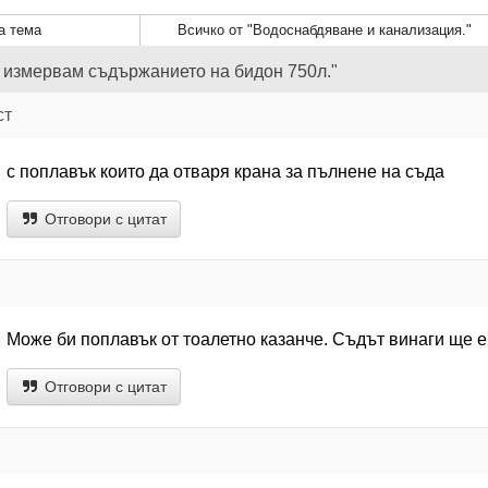
а тема
Всичко от "Водоснабдяване и канализация."
а измервам съдържанието на бидон 750л."
ст
с поплавък които да отваря крана за пълнене на съда
Отговори с цитат
Може би поплавък от тоалетно казанче. Съдът винаги ще е
Отговори с цитат