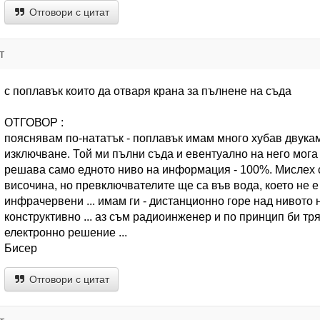
Отговори с цитат
т
с поплавък които да отваря крана за пълнене на съда
ОТГОВОР :
пояснявам по-нататък - поплавък имам много хубав двука
изключване. Той ми пълни съда и евентуално на него мог
решава само едното ниво на информация - 100%. Мислех с
височина, но превключвателите ще са във вода, което не 
инфрачервени ... имам ги - дистанционно горе над нивото 
конструктивно ... аз съм радиоинженер и по принцип би тр
електронно решение ...
Бисер
Отговори с цитат