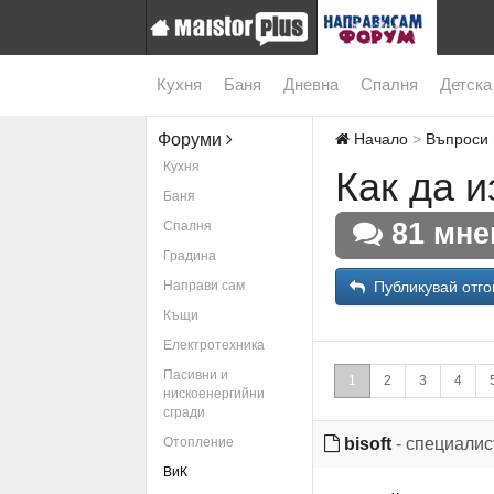
Кухня
Баня
Дневна
Спалня
Детска
Форуми
Начало
Въпроси 
Кухня
Как да 
Баня
81 мне
Спалня
Градина
Направи сам
Публикувай отго
Къщи
Електротехника
Пасивни и
1
2
3
4
нискоенергийни
сгради
Отопление
bisoft
- специалис
ВиК