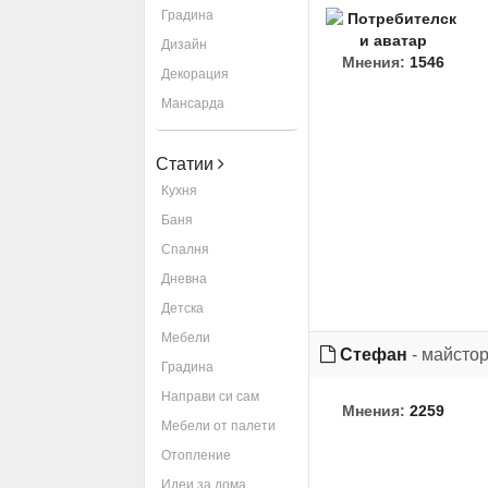
Градина
Дизайн
Мнения:
1546
Декорация
Мансарда
Статии
Кухня
Баня
Спалня
Дневна
Детска
Мебели
Стефан
- майсто
Градина
Направи си сам
Мнения:
2259
Мебели от палети
Отопление
Идеи за дома