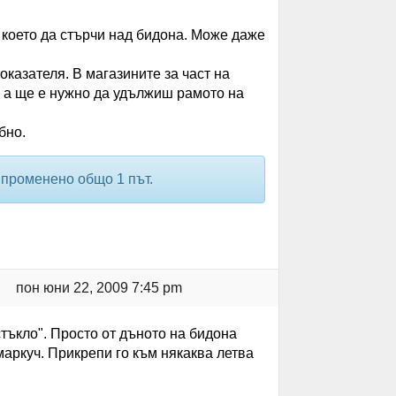
 което да стърчи над бидона. Може даже
оказателя. В магазините за част на
, а ще е нужно да удължиш рамото на
бно.
 променено общо 1 път.
пон юни 22, 2009 7:45 pm
тъкло". Просто от дъното на бидона
маркуч. Прикрепи го към някаква летва