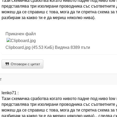
Тази схемичка сработва когато нивото падне под ниво low 
представлява три изолирани проводника със съответните 
можеш да се справиш с това, мога да ти спретна схема за т
разбирам за какво ти е да мериш няколко нива).
Прикачен файл
Clipboard.jpg (45.53 KиБ) Видяна 8389 пъти
Отговори с цитат
т
lenko71 :
Тази схемичка сработва когато нивото падне под ниво low 
представлява три изолирани проводника със съответните 
можеш да се справиш с това, мога да ти спретна схема за т
разбирам за какво ти е да мериш няколко нива)... следва с