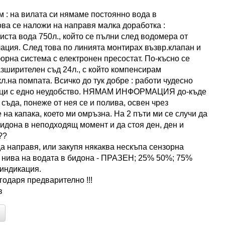
 : на вилата си нямаме постоянно вода в
ова се наложи на направя малка доработка :
иста вода 750л., който се пълни след водомера от
ация. След това по линията монтирах възвр.клапан и
рна система с електронен пресостат. По-късно се
азширителен съд 24л., с който компенсирам
л.на помпата. Всичко до тук добре : работи чудесно
ици с едно неудобство. НЯМАМ ИНФОРМАЦИЯ до-къде
 съда, понеже от нея се и полива, освен чрез
на капака, което ми омръзна. На 2 пъти ми се случи да
идона в неподходящ момент и да стоя ден, ден и
??
да направя, или закупя някаква нескъпа сензорна
5 нива на водата в бидона - ПРАЗЕН; 25% 50%; 75%
индикация.
годаря предварително !!!
в