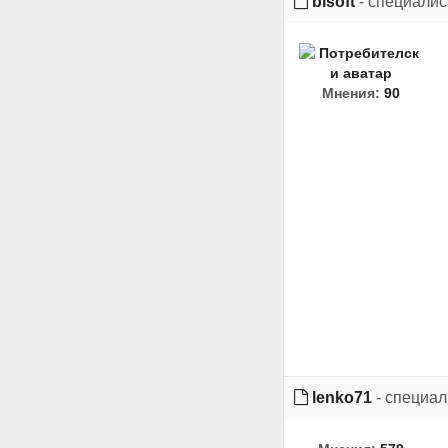
bisoft
- специалис
Мнения:
90
lenko71
- специал