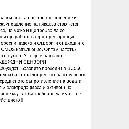
ава въпрос за електронно решение и
 за управление на някакъв старт-стоп
се, че може и ще трябва да се
о и ще работи на тригерен принцип -
тересни надежни ел.вериги от входните
 в CMOS изпълнение. От там нататък
ми е нужно. Ако ще е напълно
С НАДЕЖДНИ СЕНЗОРИ.
възбуждат" базовите преходи на BC556
ходим базо-колекторен ток на отпушване
усредненото съпротивление на водата
 2 електрода (маса и активен) на
яние м/у тях би трябвало да има ... не
ствието !!!