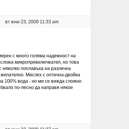
вт юни 23, 2009 11:33 am
мерен с много голяма надежност на
а сложа микропревключвател, но това
 няколко поплавъка на различна
е желателно. Мислех с оптична-двойка
на 100% вода - но ми се вижда сложно
ябвало по-лесно да направя някое