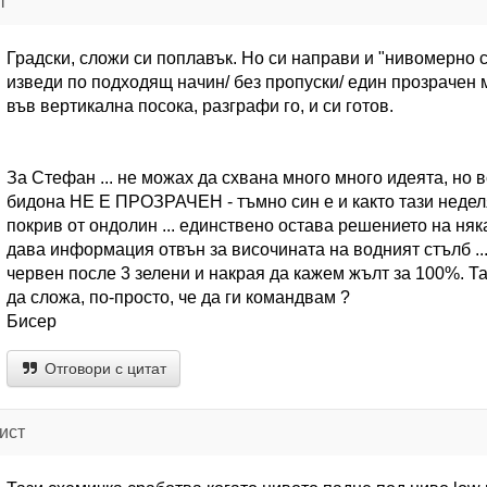
т
Градски, сложи си поплавък. Но си направи и "нивомерно с
изведи по подходящ начин/ без пропуски/ един прозрачен 
във вертикална посока, разграфи го, и си готов.
За Стефан ... не можах да схвана много много идеята, но 
бидона НЕ Е ПРОЗРАЧЕН - тъмно син е и както тази неделя
покрив от ондолин ... единствено остава решението на няк
дава информация отвън за височината на водният стълб ..
червен после 3 зелени и накрая да кажем жълт за 100%. Та
да сложа, по-просто, че да ги командвам ?
Бисер
Отговори с цитат
ист