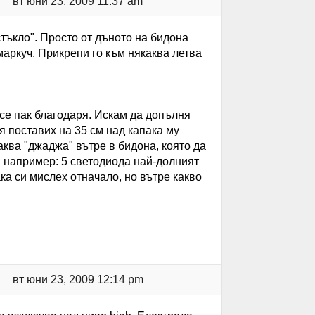
вт юни 23, 2009 11:37 am
тъкло". Просто от дъното на бидона
маркуч. Прикрепи го към някаква летва
все пак благодаря. Искам да допълня
 поставих на 35 см над капака му
аква "джаджа" вътре в бидона, която да
. например: 5 светодиода най-долният
ка си мислех отначало, но вътре какво
вт юни 23, 2009 12:14 pm