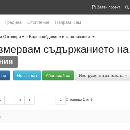
Заяви проект
Градина
Отопление
Направи сам
и Отговори
Водоснабдяване и канализация.
измервам съдържанието на
ния
вор
Нова тема
Абонирай се
Инструменти за темата
Страница
1
от
9
5
…
9
т