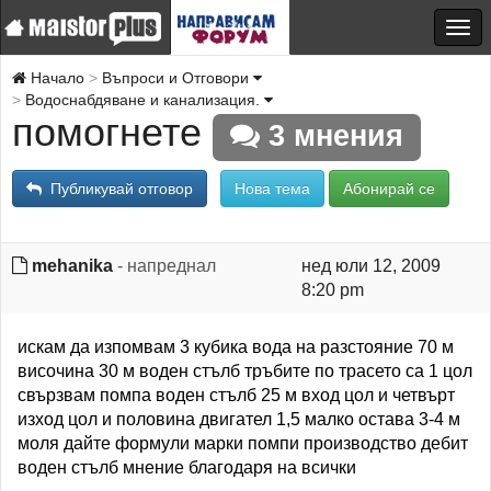
Начало
Въпроси и Отговори
Водоснабдяване и канализация.
помогнете
3 мнения
Публикувай отговор
Нова тема
Абонирай се
mehanika
- напреднал
нед юли 12, 2009
8:20 pm
искам да изпомвам 3 кубика вода на разстояние 70 м
височина 30 м воден стълб тръбите по трасето са 1 цол
свързвам помпа воден стълб 25 м вход цол и четвърт
изход цол и половина двигател 1,5 малко остава 3-4 м
моля дайте формули марки помпи производство дебит
воден стълб мнение благодаря на всички