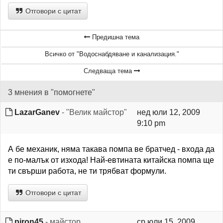
Отговори с цитат
Предишна тема
Всичко от "Водоснабдяване и канализация."
Следваща тема
3 мнения в "помогнете"
LazarGanev
- "Велик майстор"
нед юли 12, 2009
9:10 pm
А бе механик, няма такава помпа ве братчед - входа да
е по-малък от изхода! Най-евтината китайска помпа ще
ти свърши работа, не ти трябват формули.
Отговори с цитат
piron45
- майстор
ср юли 15, 2009