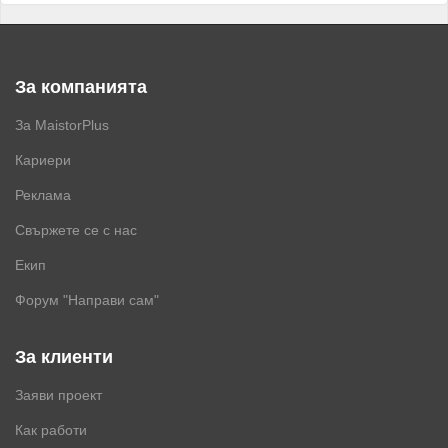
За компанията
За MaistorPlus
Кариери
Реклама
Свържете се с нас
Екип
Форум "Направи сам"
За клиенти
Заяви проект
Как работи