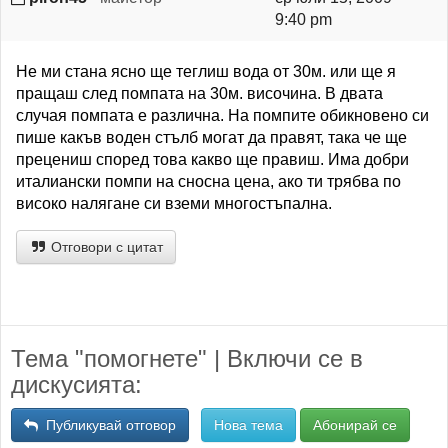
9:40 pm
Не ми стана ясно ще теглиш вода от 30м. или ще я
пращаш след помпата на 30м. височина. В двата
случая помпата е различна. На помпите обикновено си
пише какъв воден стълб могат да правят, така че ще
прецениш според това какво ще правиш. Има добри
италиански помпи на сносна цена, ако ти трябва по
високо налягане си вземи многостъпална.
Отговори с цитат
Тема "помогнете" | Включи се в
дискусията:
Публикувай отговор
Нова тема
Абонирай се