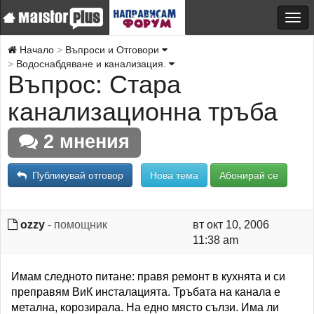
Начало
Въпроси и Отговори
Водоснабдяване и канализация.
Въпрос: Стара
канализационна тръба
2 мнения
Публикувай отговор
Нова тема
Абонирай се
ozzy
- помощник
вт окт 10, 2006
11:38 am
Имам следното питане: правя ремонт в кухнята и си
преправям ВиК инсталацията. Тръбата на канала е
метална, корозирала. На едно място сълзи. Има ли