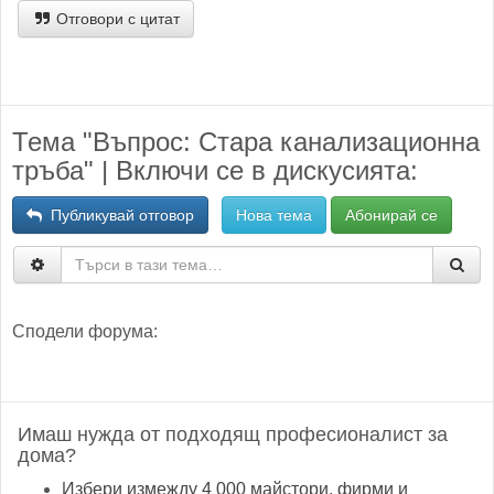
Отговори с цитат
Тема "Въпрос: Стара канализационна
тръба" | Включи се в дискусията:
Публикувай отговор
Нова тема
Абонирай се
Сподели форума:
Имаш нужда от подходящ професионалист за
дома?
Избери измежду 4 000 майстори, фирми и