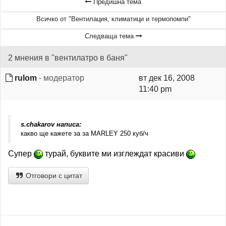
Предишна тема
Всичко от "Вентилация, климатици и термопомпи"
Следваща тема
2 мнения в "вентилатро в баня"
rulom
- модератор
вт дек 16, 2008
11:40 pm
s.chakarov написа:
какво ще кажете за за MARLEY 250 куб/ч
Супер
турай, буквите ми изглеждат красиви
Отговори с цитат