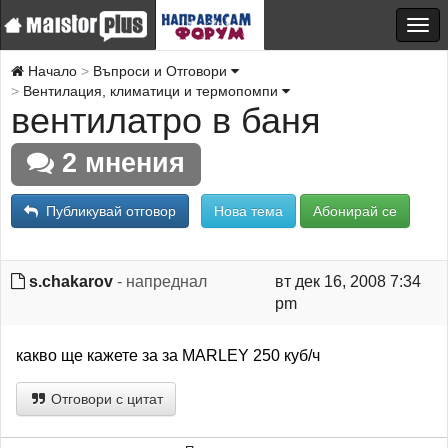
Начало
Въпроси и Отговори
Вентилация, климатици и термопомпи
вентилатро в баня
2 мнения
Публикувай отговор
Нова тема
Абонирай се
s.chakarov
- напреднал
вт дек 16, 2008 7:34
pm
какво ще кажете за за MARLEY 250 куб/ч
Отговори с цитат