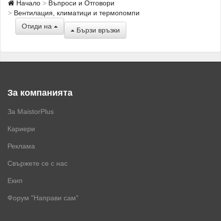
Начало
Въпроси и Отговори
Вентилация, климатици и термопомпи
Отиди на
Бързи връзки
За компанията
За MaistorPlus
Кариери
Реклама
Свържете се с нас
Екип
Форум "Направи сам"