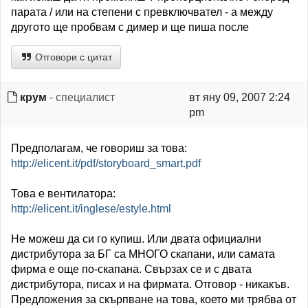
парата / или на степени с превключвател - а между
другото ще пробвам с димер и ще пиша после
Отговори с цитат
крум
- специалист
вт яну 09, 2007 2:24
pm
Предполагам, че говориш за това:
http://elicent.it/pdf/storyboard_smart.pdf
Това е вентилатора:
http://elicent.it/inglese/estyle.html
Не можеш да си го купиш. Или двата официални
дистрибутора за БГ са МНОГО скапани, или самата
фирма е още по-скапана. Свързах се и с двата
дистрибутора, писах и на фирмата. Отговор - никакъв.
Предложения за скърпване на това, което ми трябва от