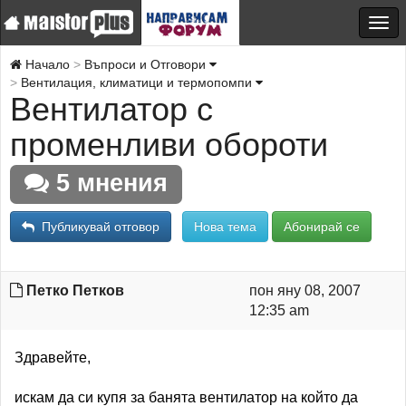
Начало
Въпроси и Отговори
Вентилация, климатици и термопомпи
Вентилатор с
променливи обороти
5 мнения
Публикувай отговор
Нова тема
Абонирай се
Петко Петков
пон яну 08, 2007
12:35 am
Здравейте,
искам да си купя за банята вентилатор на който да