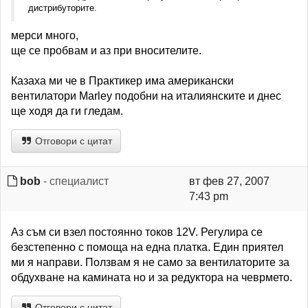
дистрибуторите.
мерси много,
ще се пробвам и аз при вносителите.
Казаха ми че в Практикер има американски
вентилатори Marley подобни на италиянските и днес
ще ходя да ги гледам.
Отговори с цитат
bob
- специалист
вт фев 27, 2007
7:43 pm
Аз съм си взел постоянно токов 12V. Регулира се
безстепенно с помоща на една платка. Един приятел
ми я направи. Ползвам я не само за вентилаторите за
обдухване на камината но и за редуктора на чеврмето.
Отговори с цитат