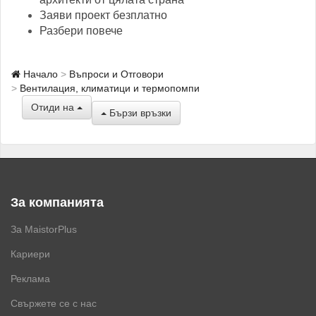
Заяви проект безплатно
Разбери повече
Начало
Въпроси и Отговори
Вентилация, климатици и термопомпи
Отиди на
Бързи връзки
За компанията
За MaistorPlus
Кариери
Реклама
Свържете се с нас