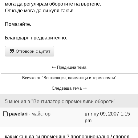
мога да регулирам оборотите на въртене.
От къде мога да си купя такъв.
Помагайте.
Благодаря предварително.
Отговори с цитат
Предишна тема
Всичко от "Вентилация, климатици и термопомпи"
Следваща тема
5 мнения в "Вентилатор с променливи обороти"
pavelari
- майстор
вт яну 09, 2007 1:15
pm
как искаш да ги променяш ? пропорционално / според