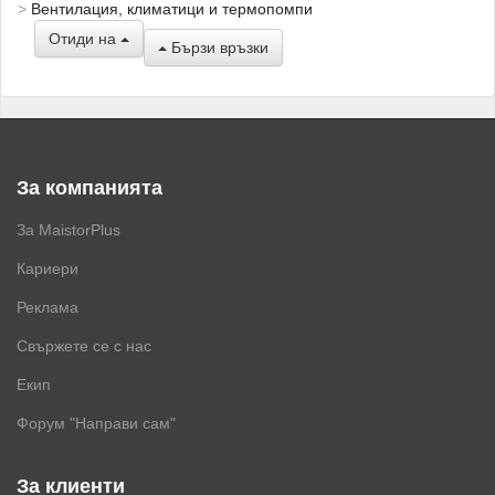
Вентилация, климатици и термопомпи
Отиди на
Бързи връзки
За компанията
За MaistorPlus
Кариери
Реклама
Свържете се с нас
Екип
Форум "Направи сам"
За клиенти