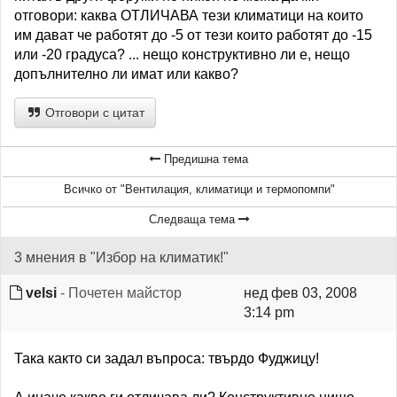
отговори: каква ОТЛИЧАВА тези климатици на които
им дават че работят до -5 от тези които работят до -15
или -20 градуса? ... нещо конструктивно ли е, нещо
допълнително ли имат или какво?
Отговори с цитат
Предишна тема
Всичко от "Вентилация, климатици и термопомпи"
Следваща тема
3 мнения в "Избор на климатик!"
velsi
- Почетен майстор
нед фев 03, 2008
3:14 pm
Така както си задал въпроса: твърдо Фуджицу!