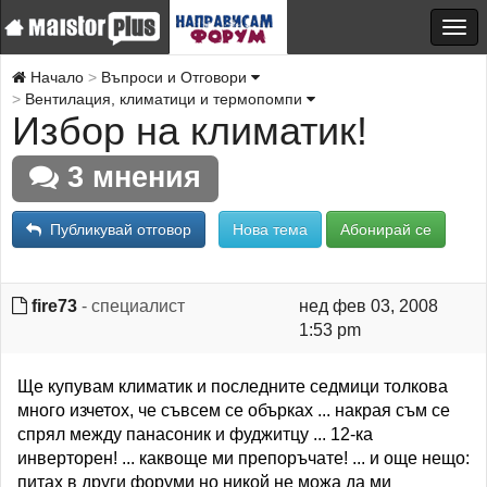
Начало
Въпроси и Отговори
Вентилация, климатици и термопомпи
Избор на климатик!
3 мнения
Публикувай отговор
Нова тема
Абонирай се
fire73
- специалист
нед фев 03, 2008
1:53 pm
Ще купувам климатик и последните седмици толкова
много изчетох, че съвсем се обърках ... накрая съм се
спрял между панасоник и фуджитцу ... 12-ка
инверторен! ... каквоще ми препоръчате! ... и още нещо:
питах в други форуми но никой не можа да ми