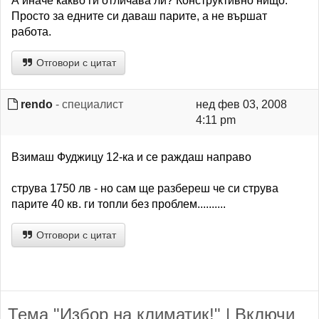
А иначе какво ги отличава ли? Конструктивно нищо.
Просто за едните си даваш парите, а не вършат
работа.
Отговори с цитат
rendo
- специалист
нед фев 03, 2008
4:11 pm
Взимаш Фуджицу 12-ка и се раждаш направо
струва 1750 лв - но сам ще разбереш че си струва
парите 40 кв. ги топли без проблем..........
Отговори с цитат
Тема "Избор на климатик!" | Включи