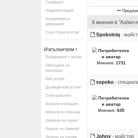
Саниране
Хидроизолация
Предишн
Боядисване и
6 мнения в "Кабел 
декорация
Сухо строителство
Spokoiniq
- майс
Изпълнители
Боядисване с латекс
Мнения:
1731
Обръщане на
прозорци
ВиК услуги
sspoko
- специал
Дърводелски услуги
Електроуслуги
Външна изолация
Мнения:
635
Мебели по поръчка
Циклене на паркет
Редене на ламинат
Johny
- майстор
Лепене на плочки