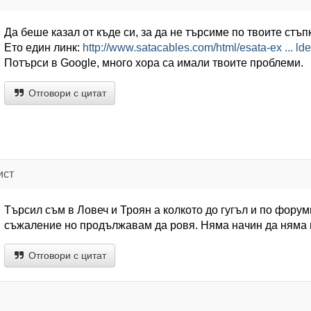
Да беше казал от къде си, за да не търсиме по твоите стъп
Ето един линк:
http://www.satacables.com/html/esata-ex ... lde
Потърси в Google, много хора са имали твоите проблеми.
Отговори с цитат
ист
Търсил съм в Ловеч и Троян а колкото до гугъл и по фору
съжаление но продължавам да ровя. Няма начин да няма
Отговори с цитат