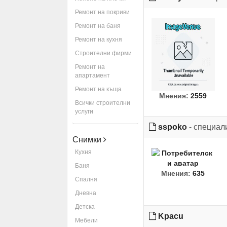
Ремонт на покриви
Ремонт на баня
Ремонт на кухня
Строителни фирми
Ремонт на
апартамент
Ремонт на къща
Мнения:
2559
Всички строителни
услуги
sspoko
- специал
Снимки
Кухня
Баня
Мнения:
635
Спалня
Дневна
Детска
Kpacu
Мебели