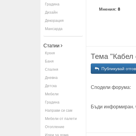
Градина
Мнения:
8
Дизайн
Декорация
Мансарда
Статии
Кухня
Тема "Кабел 
Баня
Публикувай отго
Спалня
Дневна
Детска
Сподели форума:
Мебели
Градина
Бъди информиран. 
Направи си сам
Мебели от палети
Отопление
Идеи за дома