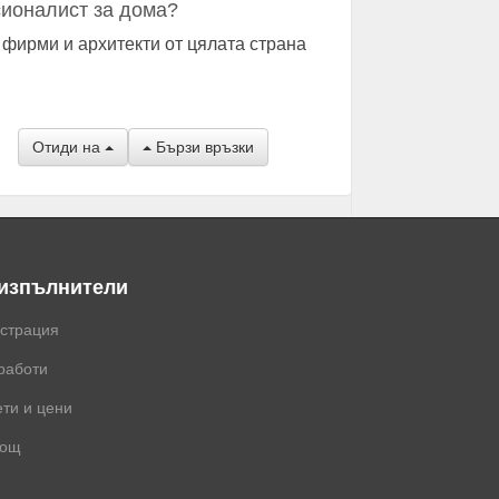
ионалист за дома?
 фирми и архитекти от цялата страна
Отиди на
Бързи връзки
 изпълнители
истрация
работи
ти и цени
ощ