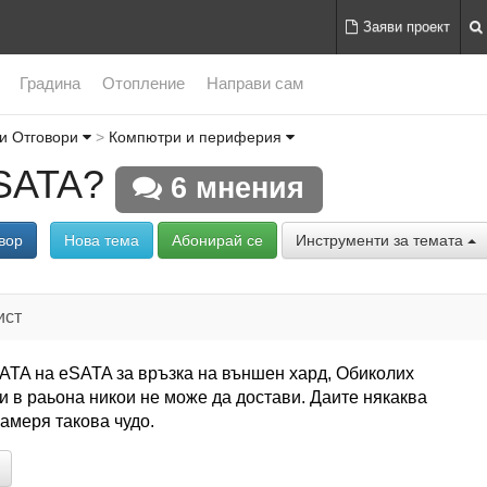
Заяви проект
Градина
Отопление
Направи сам
и Отговори
Компютри и периферия
SATA?
6 мнения
вор
Нова тема
Абонирай се
Инструменти за темата
ист
ATA на еSATA за връзка на външен хард, Обиколих
 в раьона никои не може да достави. Даите някаква
намеря такова чудо.