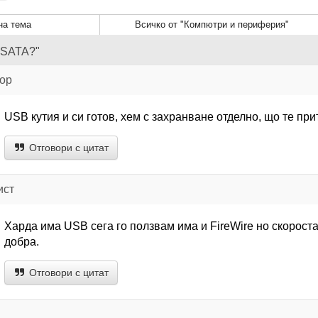
а тема
Всичко от "Компютри и периферия"
еSATA?"
тор
USB кутия и си готов, хем с захранване отделно, що те пр
Отговори с цитат
ист
Харда има USB сега го ползвам има и FireWire но скорост
добра.
Отговори с цитат