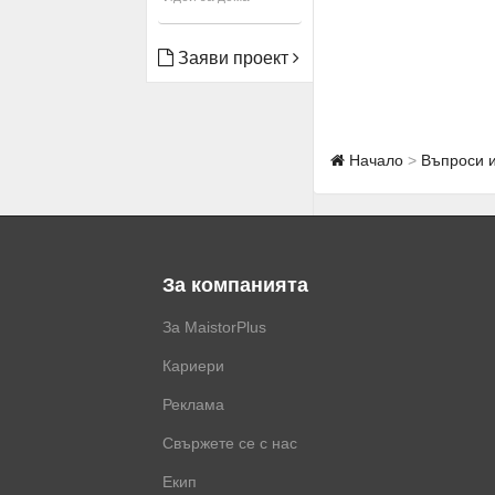
Заяви проект
Начало
Въпроси 
За компанията
За MaistorPlus
Кариери
Реклама
Свържете се с нас
Екип