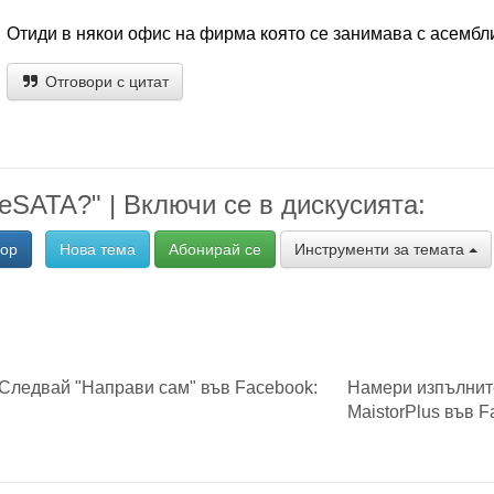
Отиди в някои офис на фирма която се занимава с асембли
Отговори с цитат
еSATA?" | Включи се в дискусията:
вор
Нова тема
Абонирай се
Инструменти за темата
Следвай "Направи сам" във Facebook:
Намери изпълнит
MaistorPlus във F