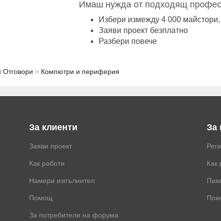
Имаш нужда от подходящ профес
Избери измежду 4 000 майстори,
Заяви проект безплатно
Разбери повече
и Отговори
Компютри и периферия
За клиенти
За
Заяви проект
Рег
Как работи
Как 
Намери изпълнител
Паке
Помощ
Пом
За потребители на форума