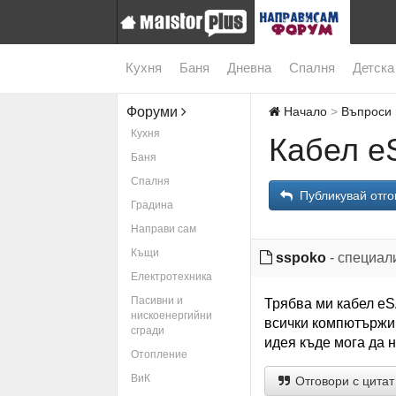
Кухня
Баня
Дневна
Спалня
Детска
Форуми
Начало
Въпроси 
Кухня
Кабел е
Баня
Спалня
Публикувай отго
Градина
Направи сам
Къщи
sspoko
- специал
Електротехника
Пасивни и
Трябва ми кабел еS
нискоенергийни
всички компютържии
сгради
идея къде мога да 
Отопление
ВиК
Отговори с цитат