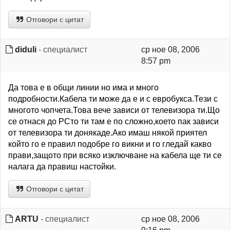
Отговори с цитат
diduli
- специалист
ср ное 08, 2006
8:57 pm
Да това е в общи линии но има и много
подробности.Кабела ти може да е и с евробукса.Тези с
многото чопчета.Това вече зависи от телевизора ти.Що
се отнася до PCто ти там е по сложно,което пак зависи
от телевизора ти донякаде.Ако имаш някой приятел
който го е правил подобре го викни и го гледай какво
прави,защото при всяко изключване на кабела ще ти се
налага да правиш настойки.
Отговори с цитат
ARTU
- специалист
ср ное 08, 2006