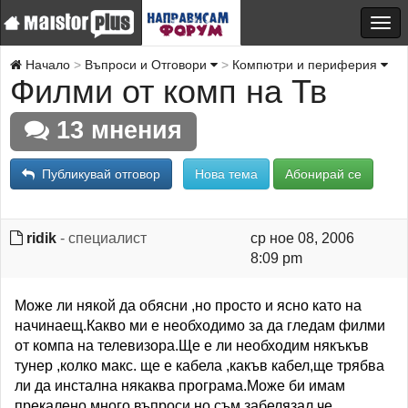
Начало
Въпроси и Отговори
Компютри и периферия
Филми от комп на Тв
13 мнения
Публикувай отговор
Нова тема
Абонирай се
ridik
- специалист
ср ное 08, 2006
8:09 pm
Може ли някой да обясни ,но просто и ясно като на
начинаещ.Какво ми е необходимо за да гледам филми
от компа на телевизора.Ще е ли необходим някъкъв
тунер ,колко макс. ще е кабела ,какъв кабел,ще трябва
ли да инстална някаква програма.Може би имам
прекалено много въпроси но съм забелязал че