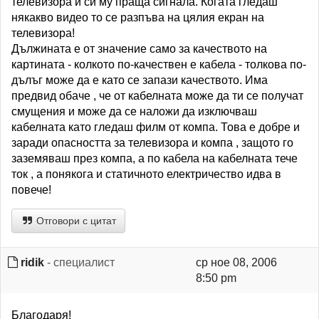
телевизора и си му праща сигнала. Когата гледаш
някакво видео то се разпъва на цялия екран на
телевизора!
Дължината е от значение само за качеството на
картината - колкото по-качествен е кабела - толкова по-
дълъг може да е като се запази качеството. Има
предвид обаче , че от кабелната може да ти се получат
смущения и може да се наложи да изключваш
кабелната като гледаш филм от компа. Това е добре и
заради опасността за телевизора и компа , защото го
заземяваш през компа, а по кабела на кабелната тече
ток , а понякога и статичното електричество идва в
повече!
Отговори с цитат
ridik
- специалист
ср ное 08, 2006
8:50 pm
Благодаря!