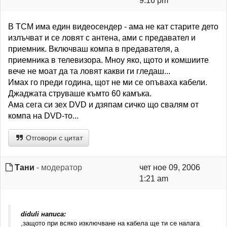
9:16 pm
В TCM има един видеосендер - ама не кат старите дето
излъчват и се ловят с антена, ами с предавател и
приемник. Включваш компа в предавателя, а
приемника в телевизора. Мноу яко, щото и комшиите
вече не моат да та ловят какви ги гледаш...
Имах го преди година, щот не ми се опъваха кабели.
Джаджата струваше къмто 60 камъка.
Ама сега си зех DVD и дзяпам сичко що свалям от
компа на DVD-то...
Отговори с цитат
Тани
- модератор
чет ное 09, 2006
1:21 am
diduli написа:
,защото при всяко изключване на кабела ще ти се налага