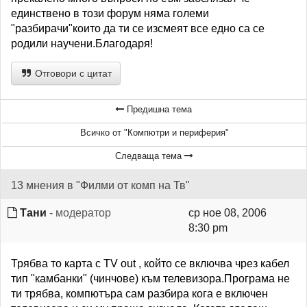
единствено в този форум няма големи
"разбирачи"които да ти се изсмеят все едно са се
родили научени.Благодаря!
Отговори с цитат
Предишна тема
Всичко от "Компютри и периферия"
Следваща тема
13 мнения в "Филми от комп на Тв"
Тани
- модератор
ср ное 08, 2006
8:30 pm
Трябва то карта с TV out , който се включва чрез кабел
тип "камбанки" (чинчове) към телевизора.Програма не
ти трябва, компютъра сам разбира кога е включен