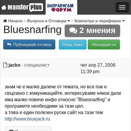
Начало
Въпроси и Отговори
Компютри и периферия
Bluesnarfing
2 мнения
Публикувай отговор
Нова тема
Абонирай се
jacko
- специалист
чет апр 27, 2006
11:39 pm
знам че е малко далече от темата, но все пак е
свързано с комуникацийте. интересуваме някои дали
има малко повече инфо относно "Bluesnarfing" и
програмите необходими за тази цел.
а това е един полезен руски сайт на тази тем
http://www.bluejack.ru