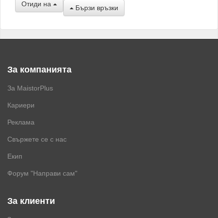
Отиди на
Бързи връзки
За компанията
За MaistorPlus
Кариери
Реклама
Свържете се с нас
Екип
Форум "Направи сам"
За клиенти