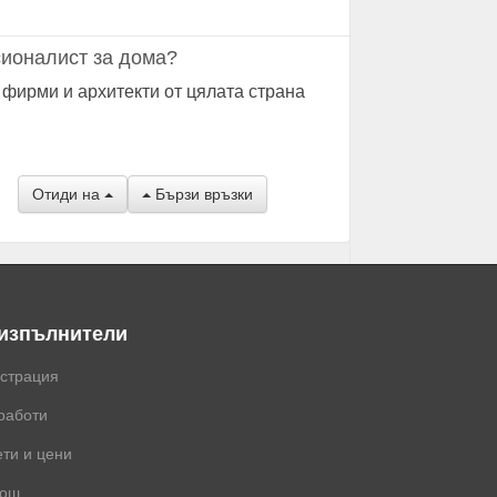
ионалист за дома?
 фирми и архитекти от цялата страна
Отиди на
Бързи връзки
 изпълнители
истрация
работи
ти и цени
ощ