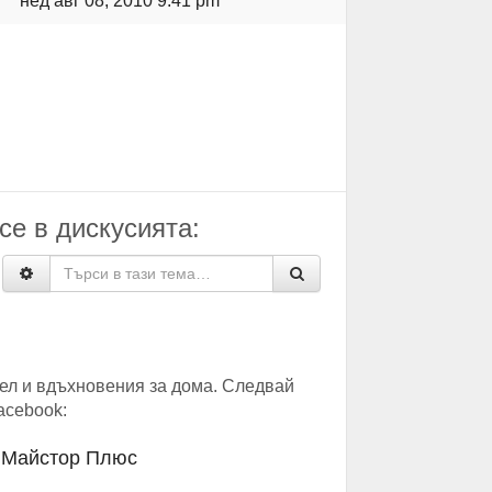
нед авг 08, 2010 9:41 pm
се в дискусията:
ел и вдъхновения за дома. Следвай
acebook:
/ Майстор Плюс