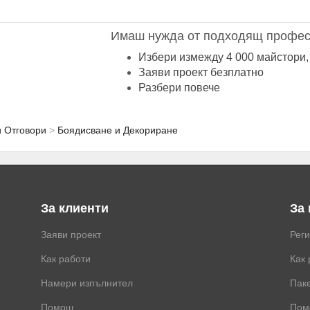
Имаш нужда от подходящ профес
Избери измежду 4 000 майстори,
Заяви проект безплатно
Разбери повече
и Отговори
Боядисване и Декориране
За клиенти
За
Заяви проект
Рег
Как работи
Как 
Намери изпълнител
Паке
Помощ
Пом