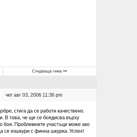
Следваща тема
чет авг 03, 2006 11:36 pm
бре, стига да се работи качествено.
. В това, че ще се боядисва върху
о боя. Проблемните участъци може ако
а се изшкури с финна шкурка. Успех!