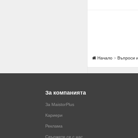
Начало
Въпроси 
За компанията
За MaistorPlus
Кариери
Реклама
Свържете се с нас