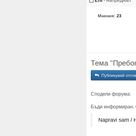
Eni
- напреднал
Мнения:
23
Тема "Пребоя
Публикувай отго
Сподели форума:
Бъди информиран. 
Napravi sam /