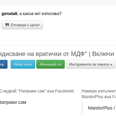
genata6
, а какъв кит използва?
Отговори с цитат
дисване на вратички от МДФ" | Включи 
вор
Нова тема
Абонирай се
Инструменти за темата
Следвай "Направи сам" във Facebook:
Намери изпълнит
MaistorPlus във F
 Направи сам
MaistorPlus 