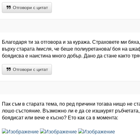
Отговори с цитат
Благодаря ти за отговора и за куража. Страховете ми бяха
върху старата /мисля, че беше полиуретанова/ боя на шкаф
боядисва е наистина много добър. Дано да стане както тря
Отговори с цитат
Пак съм в старата тема, по ред причини тогава нищо не ста
лошо състояние. Възможно ли е да се изшкурят ръбчетата, 
боядисат или вече е късно? Ето как са в момента: