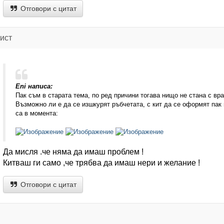
Отговори с цитат
ист
Eni написа:
Пак съм в старата тема, по ред причини тогава нищо не стана с вр
Възможно ли е да се изшкурят ръбчетата, с кит да се оформят пак 
са в момента:
Да мисля .че няма да имаш проблем !
Китваш ги само ,че трябва да имаш нери и желание !
Отговори с цитат