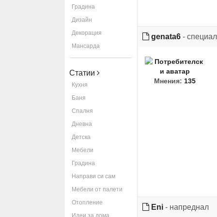
Градина
Дизайн
Декорация
genata6
- специал
Мансарда
Статии
Мнения:
135
Кухня
Баня
Спалня
Дневна
Детска
Мебели
Градина
Направи си сам
Мебели от палети
Отопление
Eni
- напреднал
Идеи за дома