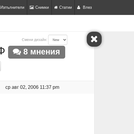
Изпълнители
Снимки
Статии
Влез
Смени дизайн:
Ф
8 мнения
ср авг 02, 2006 11:37 pm