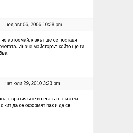
нед авг 06, 2006 10:38 pm
, че автоемайллакът ще се поставя
четата. Иначе майсторът, който ще ги
бва!
чет юли 29, 2010 3:23 pm
на с вратичките и сега са в съвсем
с кит да се оформят пак и да се