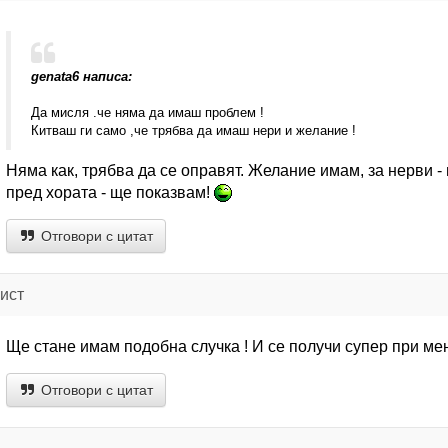
genata6 написа:
Да мисля .че няма да имаш проблем !
Китваш ги само ,че трябва да имаш нери и желание !
Няма как, трябва да се оправят. Желание имам, за нерви - 
пред хората - ще показвам!
Отговори с цитат
ист
Ще стане имам подобна случка ! И се получи супер при мен
Отговори с цитат