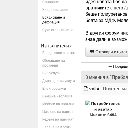
идея новата боя да
Саниране
вратичките с него /
Хидроизолация
беше полиуретанова
Боядисване и
боята за МДФ. Моля
декорация
Сухо строителство
В другия форум ник
знае дали е възмо
Изпълнители
Отговори с цитат
Боядисване с латекс
Обръщане на
прозорци
Предишн
ВиК услуги
8 мнения в "Пребоя
Дърводелски услуги
velsi
- Почетен ма
Електроуслуги
Външна изолация
Мебели по поръчка
Циклене на паркет
Мнения:
6494
Редене на ламинат
Лепене на плочки