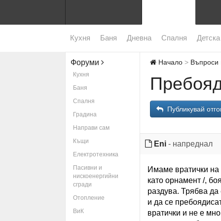
Кухня
Баня
Дневна
Спалня
Детска
Форуми
Начало
Въпроси 
Кухня
Пребояд
Баня
Спалня
Публикувай отго
Градина
Направи сам
Къщи
Eni
- напреднал
Електротехника
Пасивни и
Имаме вратички на 
нискоенергийни
като орнамент /, бо
сгради
раздува. Трябва да
Отопление
и да се пребоядиса
ВиК
вратички и не е мно