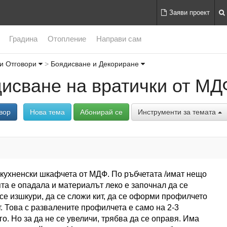
Заяви проект
Градина
Отопление
Направи сам
и Отговори
Боядисване и Декориране
исване на вратички от МД
вор
Нова тема
Абонирай се
Инструменти за темата
кухненски шкафчета от МДФ. По ръбчетата /имат нещо
ята е опадала и материалът леко е започнал да се
 се изшкури, да се сложи кит, да се оформи профилчето
т. Това с развалените профилчета е само на 2-3
го. Но за да не се увеличи, трябва да се оправя. Има