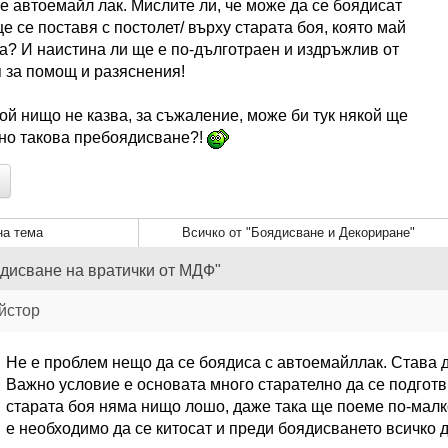
 е автоемайл лак. Мислите ли, че може да се боядисат
ще се поставя с постолет/ върху старата боя, която май
? И наистина ли ще е по-дълготраен и издръжлив от
 за помощ и разяснения!
ой нищо не казва, за съжаление, може би тук някой ще
жно такова пребоядисване?!
а тема
Всичко от "Боядисване и Декориране"
дисване на вратички от МДФ"
йстор
Не е проблем нещо да се боядиса с автоемайллак. Става до
Важно условие е основата много старателно да се подготви
старата боя няма нищо лошо, даже така ще поеме по-малк
е необходимо да се китосат и преди боядисването всичко д