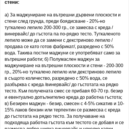
стени:
а) За маджуниране на вътрешни дървени плоскости и
стени след грунда, преди боядисване - 20%-но
туткалено лепило 200-300 гр., се замесва с креда /
винервайс/ до гъстота па по-рядко тесто. Туткаленото
лепило може да се замени с декстриново лепило /
продава се като готов фабрикат/, разредено с 50%
вода. Такива постни маджуни се употребяват само за
вътрешни работи; б) Полумаслен маджун за
маджуниране на вътрешни плоскости и стени - 200-300
гр., 20%-но туткалено лепило или декстриново лепило
в същото количество, разредено с 50% вода, се
разбърква с креда /винервайс/ до гъстотата на рядко
тесто. Към получената смес се прибавя 60-70 гр. безир
и евентуално допълнително креда до работна гъстота;
в) Безирен маджун - безир, смесен с 4-5% сикатив и 10-
15% лаков бензин или терпентин се размесва с креда
до гъстотата на рядко тесто. За получаване на
подходяща работна гъстота към тестото се добавя и се
размесва добре щипка винервайс и няколко капки