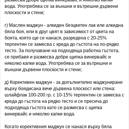
вода. Употребява се за външни и вътрешни дървени
плоскости и стени;
г) Маслен маджун - алкиден безцветен лак или алкидна
бяла боя, или в друг цвят в зависимост от цвета на
боята, която ще се нанася, разредена с 20-25%
терпентин се замесва с креда до гъстота на по-рядко
тесто. За получаване на подходяща работна гъстота,
се прибавя и размесва добре щипка винервайс и
няколко капки вода. Употребява се за вътрешни и
външни дървени плоскости и стени;
д) Корективен маджун - за допълнително маджуниране
върху боядисана вече дървена плоскост или стена:
шлайфлак 100-200 гр. с 10-15% терпентин се замесва с
креда до гъстота на рядко тесто и се пресича до
подходяща гъстота като се размесва с щипка
винервайс и няколко капки вода.
Когато корективния маджун се нанася върху бяла