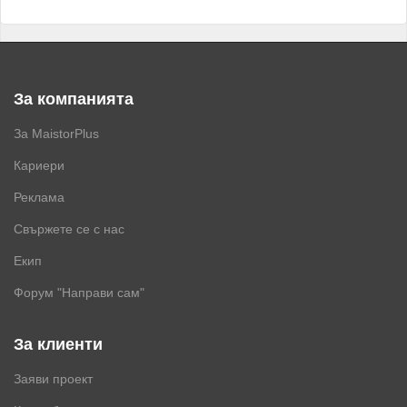
За компанията
За MaistorPlus
Кариери
Реклама
Свържете се с нас
Екип
Форум "Направи сам"
За клиенти
Заяви проект