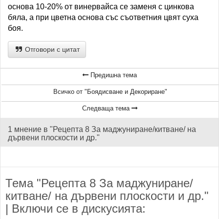
основа 10-20% от винервайса се заменя с цинкова
бяла, а при цветна основа със съответния цвят суха
боя.
Отговори с цитат
Предишна тема
Всичко от "Боядисване и Декориране"
Следваща тема
1 мнение в "Рецепта 8 За маджуниране/китване/ на
дървени плоскости и др."
Тема "Рецепта 8 За маджуниране/
китване/ на дървени плоскости и др."
| Включи се в дискусията: