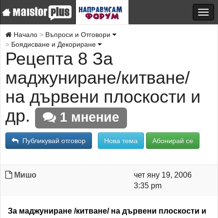
Начало
Въпроси и Отговори
Боядисване и Декориране
Рецепта 8 За
маджуниране/китване/
на дървени плоскости и
др.
1 мнение
Публикувай отговор
Нова тема
Абонирай се
Мишо
чет яну 19, 2006
3:35 pm
За маджуниране /китване/ на дървени плоскости и