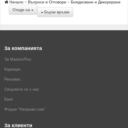
Начало
Въпроси и Отговори
Боядисване и Декориране
Отиди на
Бързи връзки
За компанията
За MaistorPlus
Кариери
Реклама
Свържете се с нас
Екип
Форум "Направи сам"
За клиенти