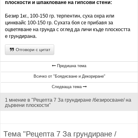
плоскости и шпакловане на гипсови стени:
Безир 1кг., 100-150 гр. терпентин, суха охра или
цинквайс 100-150 гр. Сухата боя се прибавя за
оцветяване на грунда с оглед да личи къде плоскостта
е грундирана.
Отговори с цитат
Предишна тема
Всичко от "Боядисване и Декориране"
Следваща тема
1 мнение в "Рецепта 7 За грундиране /безиросване/ на
дървени плоскости"
Тема "Рецепта 7 За грундиране /