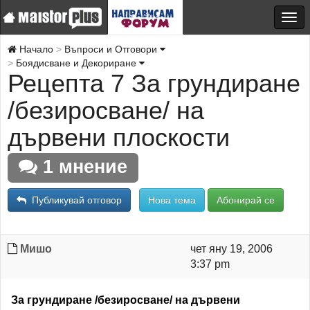
Начало
Въпроси и Отговори
Боядисване и Декориране
Рецепта 7 За грундиране
/безиросване/ на
дървени плоскости
1 мнение
Публикувай отговор
Нова тема
Абонирай се
Мишо
чет яну 19, 2006
3:37 pm
За грундиране /безиросване/ на дървени