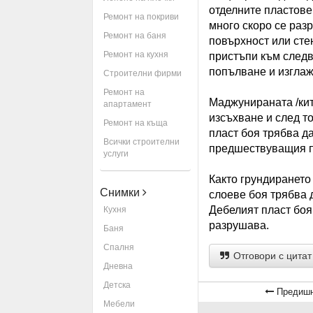
отделните пластове
Ремонт на покриви
много скоро се раз
Ремонт на баня
повърхност или стен
Ремонт на кухня
пристъпи към следв
попълване и изглаж
Строителни фирми
Ремонт на
Маджунираната /кит
апартамент
изсъхване и след т
Ремонт на къща
пласт боя трябва д
Всички строителни
предшествуващия п
услуги
Както грундирането
Снимки
слоеве боя трябва 
Дебелият пласт боя 
Кухня
разрушава.
Баня
Спалня
Отговори с цитат
Дневна
Детска
Предишн
Мебели