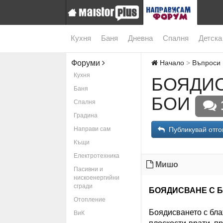
Кухня
Баня
Дневна
Спалня
Детска
Форуми
Начало
Въпроси 
Кухня
БОЯДИС
Баня
БОИ
Спалня
Градина
Направи сам
Публикувай отго
Къщи
Електротехника
Мишо
Пасивни и
нискоенергийни
сгради
БОЯДИСВАНЕ С Б
Отопление
Боядисването с бла
ВиК