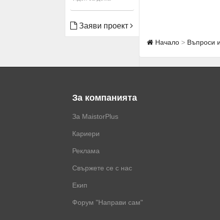
Заяви проект
Начало
Въпроси 
За компанията
За MaistorPlus
Кариери
Реклама
Свържете се с нас
Екип
Форум "Направи сам"