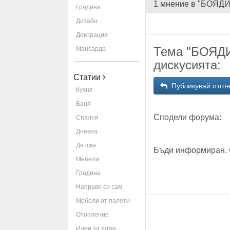
1 мнение в "БОЯ
Градина
Дизайн
Декорация
Тема "БОЯД
Мансарда
дискусията:
Статии
Публикувай отго
Кухня
Баня
Сподели форума:
Спалня
Дневна
Детска
Бъди информиран. 
Мебели
Градина
Направи си сам
Мебели от палети
Отопление
Идеи за дома