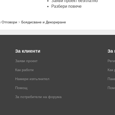
Заяви проект безплатно
Разбери повече
и Отговори
Боядисване и Декориране
За клиенти
За
Заяви проект
Рег
Как работи
Как 
Намери изпълнител
Паке
Помощ
Пом
За потребители на форума