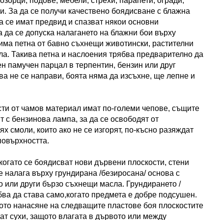
озорци, подове, мебели, стрехи, парапети, огради,
ни. За да се получи качествено боядисване с блажна
а се имат предвид и спазват някои основни
а да се допуска налагането на блажни бои върху
 има петна от бавно съхнещи животински, растителни
а. Такива петна и наслоения трябва предварително да
ен памучен парцал в терпентин, бензин или друг
ва не се направи, боята няма да изсъхне, ще лепне и
сти от чамов материал имат по-големи чепове, същите
т с бензинова лампа, за да се освободят от
х смоли, които ако не се изгорят, по-късно разяждат
повърхността.
 когато се боядисват нови дървени плоскости, стени
е налага върху грундирана /безиросана/ основа с
о или други бързо съхнещи масла. Грундирането /
бва да става само,когато предмета е добре подсушен.
ото нанасяне на следващите пластове боя плоскостите
ат сухи, защото влагата в дървото или между