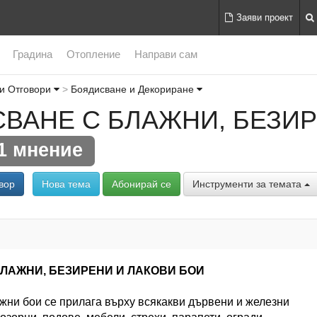
Заяви проект
Градина
Отопление
Направи сам
и Отговори
Боядисване и Декориране
ВАНЕ С БЛАЖНИ, БЕЗИР
1 мнение
вор
Нова тема
Абонирай се
Инструменти за темата
ЛАЖНИ, БЕЗИРЕНИ И ЛАКОВИ БОИ
жни бои се прилага върху всякакви дървени и железни