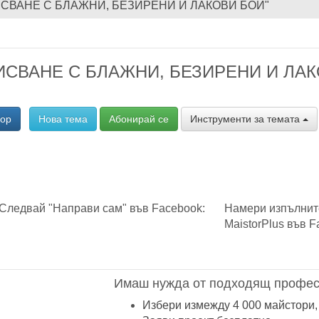
ДИСВАНЕ С БЛАЖНИ, БЕЗИРЕНИ И ЛАКОВИ БОИ"
ИСВАНЕ С БЛАЖНИ, БЕЗИРЕНИ И ЛАКОВ
вор
Нова тема
Абонирай се
Инструменти за темата
Следвай "Направи сам" във Facebook:
Намери изпълнит
MaistorPlus във F
Имаш нужда от подходящ профес
Избери измежду 4 000 майстори,