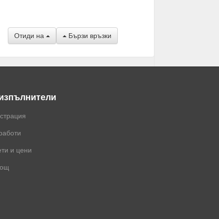
Отиди на
Бързи връзки
 изпълнители
истрация
работи
ти и цени
ощ