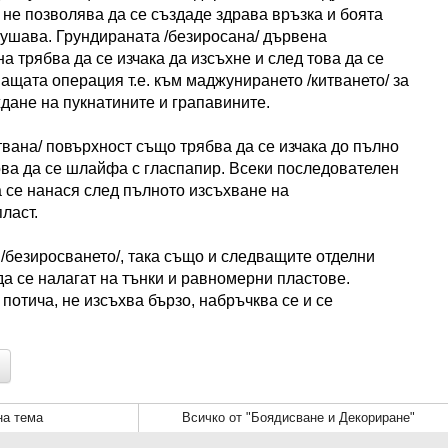
 не позволява да се създаде здрава връзка и боята
рушава. Грундираната /безиросана/ дървена
а трябва да се изчака да изсъхне и след това да се
ащата операция т.е. към маджунирането /китването/ за
дане на пукнатините и грапавините.
вана/ повърхност също трябва да се изчака до пълно
ова да се шлайфа с гласпапир. Всеки последователен
а се нанася след пълното изсъхване на
ласт.
 /безиросването/, така също и следващите отделни
да се налагат на тънки и равномерни пластове.
потича, не изсъхва бързо, набръчква се и се
а тема
Всичко от "Боядисване и Декориране"