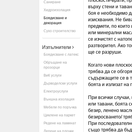
плоскости-врати, пр
Саниране
върху стени и тава
Хидроизолация
боя е необходимо д
Боядисване и
изисквания. Не бив
декорация
предмети, по които
Сухо строителство
или минерални масл
се изчистят с натоп
разтворител. Ако то
Изпълнители
ще се разруши.
Боядисване с латекс
Обръщане на
Когато нови плоско
прозорци
трябва да се обгоря
ВиК услуги
съдържащите се в тя
Дърводелски услуги
боята и излизат на 
Електроуслуги
При всички случаи,
Външна изолация
или тавани, боята с
Мебели по поръчка
безир, ленено масл
Циклене на паркет
безиросването/ тря
При последователн
Редене на ламинат
също трябва да бъд
Лепене на плочки