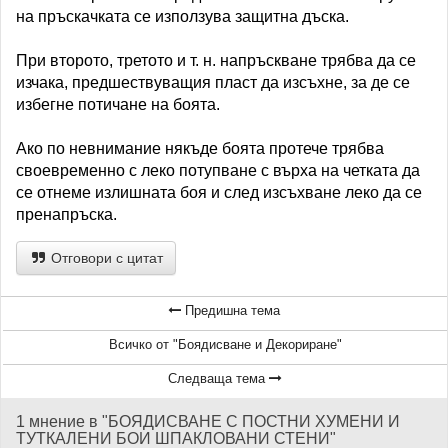
на пръскачката се използува защитна дъска.
При второто, третото и т. н. напръскване трябва да се
изчака, предшествуващия пласт да изсъхне, за де се
избегне потичане на боята.
Ако по невнимание някъде боята протече трябва
своевременно с леко потупване с върха на четката да
се отнеме излишната боя и след изсъхване леко да се
пренапръска.
Отговори с цитат
Предишна тема
Всичко от "Боядисване и Декориране"
Следваща тема
1 мнение в "БОЯДИСВАНЕ С ПОСТНИ ХУМЕНИ И
ТУТКАЛЕНИ БОИ ШПАКЛОВАНИ СТЕНИ"