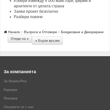
Избери измежду 4 000 майстори, фирми и
архитекти от цялата страна
Заяви проект безплатно
Разбери повече
Начало
Въпроси и Отговори
Боядисване и Декориране
Отиди на
Бързи връзки
За компанията
За MaistorPlus
Кариери
Реклама
Свържете се с нас