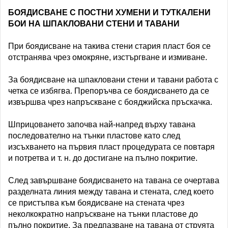
БОЯДИСВАНЕ С ПОСТНИ ХУМЕНИ И ТУТКАЛЕНИ
БОИ НА ШПАКЛОВАНИ СТЕНИ И ТАВАНИ
При боядисване на такива стени стария пласт боя се
отстранява чрез омокряне, изстъргване и измиване.
За боядисване на шпакловани стени и тавани работа с
четка се избягва. Препоръчва се боядисването да се
извършва чрез напръскване с бояджийска пръскачка.
Шприцоването започва най-напред върху тавана
последователно на тънки пластове като след
изсъхването на първия пласт процедурата се повтаря
и потретва и т. н. до достигане на пълно покритие.
След завършване боядисването на тавана се очертава
разделната линия между тавана и стената, след което
се пристъпва към боядисване на стената чрез
неколкократно напръскване на тънки пластове до
пълно покритие. За предпазване на тавана от струята