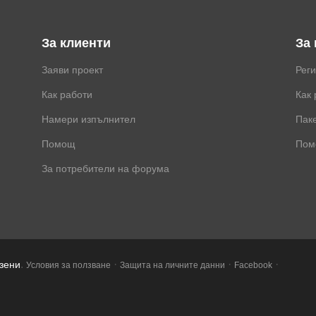
За клиенти
За
Заяви проект
Рег
Как работи
Как 
Намери изпълнител
Паке
Помощ
Пом
За потребители на форума
.
·
·
·
азени
Условия за ползване
Защита на личните данни
Facebook