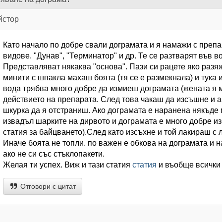
йстор
Като начало по добре свали дограмата и я намажи с препа
видове. "Дунав", "Терминатор" и др. Те се разтварят във во
Представляват някаква "основа". Пази си рацете яко разя
минити с шпакла махаш боята (тя се е размекнала) и тука 
вода трябва много добре да измиеш дограмата (жената я м
действието на препарата. След това чакаш да изсъшне и а
шкурка да я отстраниш. Ако дограмата е наранена някъде 
извадъл шарките на дирвото и дограмата е много добре из
статия за байцването).След като изсъхне и той лакираш с л
Иначе боята не топли. по важен е обкова на дограмата и н
ако не си със стъклопакети.
Желая ти успех. Виж и тази статия
статия
и въобще всички 
Отговори с цитат