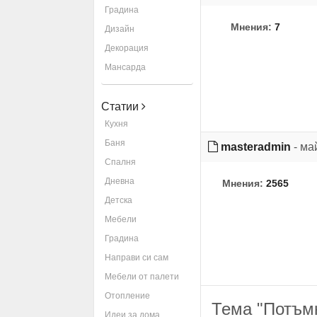
Градина
Мнения:
7
Дизайн
Декорация
Мансарда
Статии
Кухня
Баня
masteradmin
- ма
Спалня
Дневна
Мнения:
2565
Детска
Мебели
Градина
Направи си сам
Мебели от палети
Отопление
Тема "Потъмн
Идеи за дома