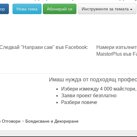
вор
Нова тема
Абонирай се
Инструменти за темата
Следвай "Направи сам" във Facebook:
Намери изпълнит
MaistorPlus във F
Имаш нужда от подходящ профес
Избери измежду 4 000 майстори,
Заяви проект безплатно
Разбери повече
и Отговори
Боядисване и Декориране