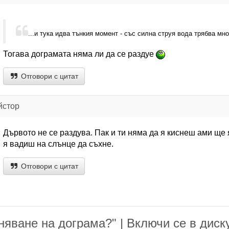
...и тука идва тънкия момент - със силна струя вода трябва мн
Тогава дограмата няма ли да се раздуе
Отговори с цитат
йстор
Дървото не се раздува. Пак и ти няма да я киснеш ами ще 
я вадиш на слънце да съхне.
Отговори с цитат
яване на дограма?" | Включи се в диск