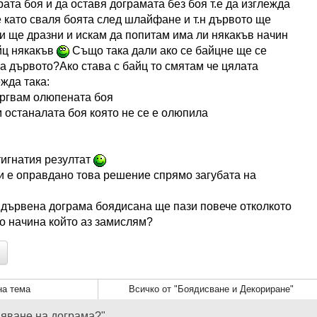
ата боя и да оставя дограмата без боя т.е да изглежда
 като сваля боята след шлайфане и т.н дървото ще
 и ще дразни и искам да попитам има ли някакъв начин
йц някакъв
Също така дали ако се байцне ще се
на дървото?Ако става с байц то смятам че цялата
жда така:
ъргвам олюпената боя
 останалата боя която не се е олюпила
тигнатия резултат
 е оправдано това решение спрямо загубата на
дървена дограма боядисана ще пази повече отколкото
о начина който аз замислям?
а тема
Всичко от "Боядисване и Декориране"
няване на дограма?"