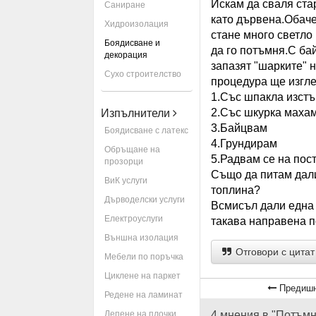
Искам да сваля стар
Саниране
като дървена.Обаче
Хидроизолация
стане много светло
Боядисване и
да го потъмня.С ба
декорация
запазят "шарките" 
Сухо строителство
процедура ще изгле
1.Със шпакла изст
2.Със шкурка махам
Изпълнители
3.Байцвам
Боядисване с латекс
4.Грундирам
Обръщане на
5.Радвам се на пос
прозорци
Също да питам дали
ВиК услуги
топлина?
Дърводелски услуги
Всмисъл дали една 
Електроуслуги
такава направена п
Външна изолация
Отговори с цитат
Мебели по поръчка
Циклене на паркет
Предишн
Редене на ламинат
Лепене на плочки
4 мнения в "Потъм