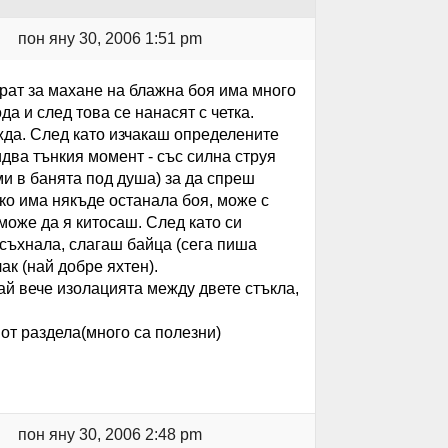
пон яну 30, 2006 1:51 pm
рат за махане на блажна боя има много
да и след това се нанасят с четка.
жда. След като изчакаш определените
идва тънкия момент - със силна струя
и в банята под душа) за да спреш
ко има някъде останала боя, може с
може да я китосаш. След като си
съхнала, слагаш байца (сега пиша
ак (най добре яхтен).
ай вече изолацията между двете стъкла,
от раздела(много са полезни)
пон яну 30, 2006 2:48 pm