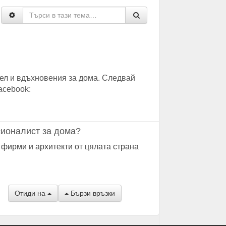
ел и вдъхновения за дома. Следвай
acebook:
ионалист за дома?
 фирми и архитекти от цялата страна
Отиди на
Бързи връзки