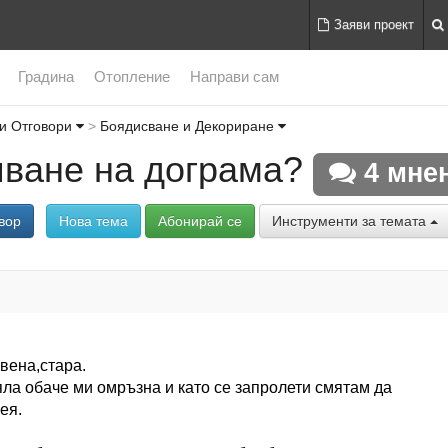
Заяви проект
Градина
Отопление
Направи сам
и Отговори
Боядисване и Декориране
ване на дограма?
4 мне
вор
Нова тема
Абонирай се
Инструменти за темата
вена,стара.
яла обаче ми омръзна и като се запролети смятам да
ея.