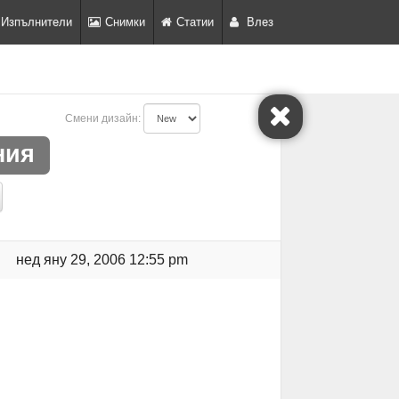
Изпълнители
Снимки
Статии
Влез
Смени дизайн:
ния
нед яну 29, 2006 12:55 pm