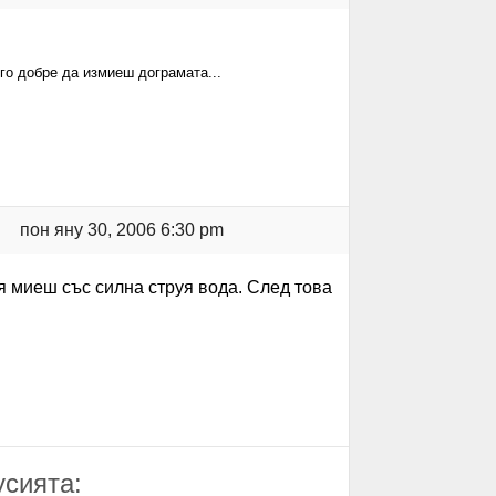
ого добре да измиеш дограмата...
пон яну 30, 2006 6:30 pm
я миеш със силна струя вода. След това
усията: