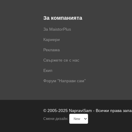
За компанията
За MaistorPlus
Кариери
Реклама
Свържете се с нас
Екип
Форум "Направи сам"
© 2005-2025 NapraviSam - Всички права зап
Смени дизайн: