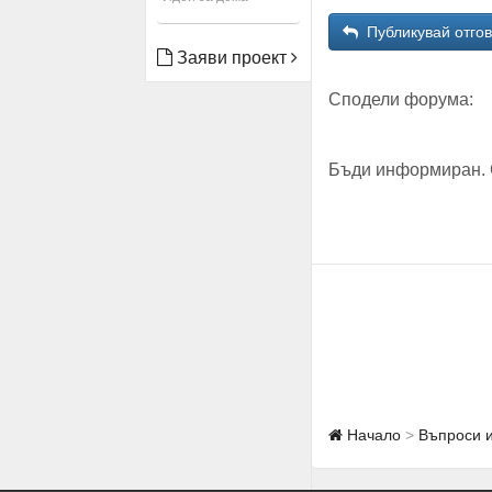
Публикувай отго
Заяви проект
Сподели форума:
Бъди информиран. 
Начало
Въпроси 