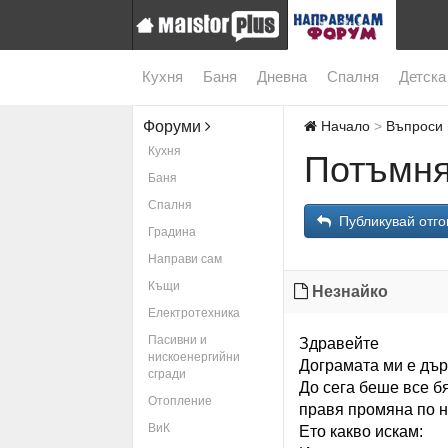
Кухня
Баня
Дневна
Спалня
Детска
Форуми
Начало
Въпроси 
Кухня
Потъмня
Баня
Спалня
Публикувай отго
Градина
Направи сам
Къщи
Незнайко
Електротехника
Пасивни и
Здравейте
нискоенергийни
Дограмата ми е дър
сгради
До сега беше все б
Отопление
правя промяна по н
ВиК
Ето какво искам: