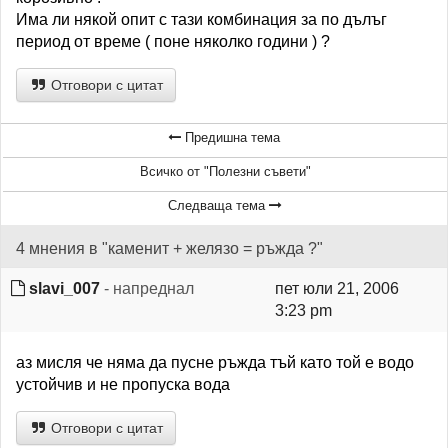
Има ли някой опит с тази комбинация за по дълъг
период от време ( поне няколко години ) ?
Отговори с цитат
Предишна тема
Всичко от "Полезни съвети"
Следваща тема
4 мнения в "каменит + желязо = ръжда ?"
slavi_007
- напреднал
пет юли 21, 2006
3:23 pm
аз мисля че няма да пусне ръжда тъй като той е водо
устойчив и не пропуска вода
Отговори с цитат