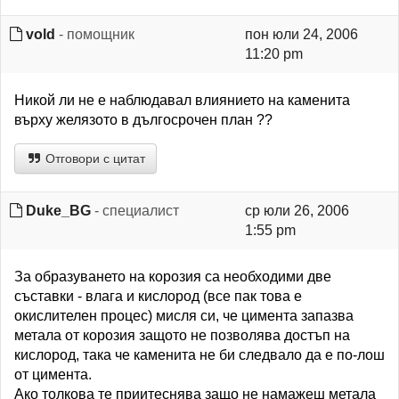
vold
- помощник
пон юли 24, 2006
11:20 pm
Никой ли не е наблюдавал влиянието на каменита
върху желязото в дългосрочен план ??
Отговори с цитат
Duke_BG
- специалист
ср юли 26, 2006
1:55 pm
За образуването на корозия са необходими две
съставки - влага и кислород (все пак това е
окислителен процес) мисля си, че цимента запазва
метала от корозия защото не позволява достъп на
кислород, така че каменита не би следвало да е по-лош
от цимента.
Ако толкова те приитеснява защо не намажеш метала