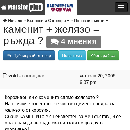
Начало
Въпроси и Отговори
Полезни съвети
каменит + желязо =
ръжда ?
4 мнения
Публикувай отговор
Нова тема
Абонирай се
vold
- помощник
чет юли 20, 2006
9:37 pm
Корозивен ли е каменита спямо желязото ?
На всички е известно , че чистия цемент предпазва
желязото от корозия.
Обаче КАМЕНИТа е с неизвестен за мен състав , и се
опасявам да не съдържа вар или нещо друго
корозивно !