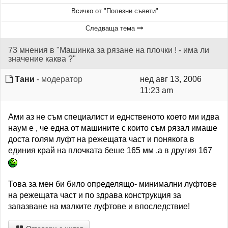
Всичко от "Полезни съвети"
Следваща тема
73 мнения в "Машинка за рязане на плочки ! - има ли
значение каква ?"
Тани
- модератор
нед авг 13, 2006
11:23 am
Ами аз не съм специалист и еднственото което ми идва
наум е , че една от машините с които съм рязал имаше
доста голям луфт на режещата част и понякога в
единия край на плочката беше 165 мм ,а в другия 167
Това за мен би било определящо- минимални луфтове
на режещата част и по здрава конструкция за
запазване на малките луфтове и впоследствие!