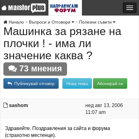
Начало
Въпроси и Отговори
Полезни съвети
Машинка за рязане на
плочки ! - има ли
значение каква ?
73 мнения
Публикувай отговор
Нова тема
Абонирай се
sashom
нед авг 13, 2006
11:07 am
Здравейте. Поздравления за сайта и форума
(страхотно местенце).