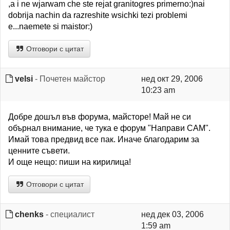
,a i ne wjarwam che ste rejat granitogres primerno:)nai
dobrija nachin da razreshite wsichki tezi problemi
e...naemete si maistor:)
Отговори с цитат
velsi
- Почетен майстор
нед окт 29, 2006
10:23 am
Добре дошъл във форума, майсторе! Май не си
обърнал внимание, че тука е форум "Направи САМ".
Имай това предвид все пак. Иначе благодарим за
ценните съвети.
И още нещо: пиши на кирилица!
Отговори с цитат
chenks
- специалист
нед дек 03, 2006
1:59 am