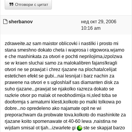
Отговори с цитат
sherbanov
нед окт 29, 2006
10:16 am
zdraweite.az sam maistor oblicovki i nastilki i prosto mi
stana smeshno dokato cheta i waprosa i otgowora.wjarno
e che mashinkata za otvori e pochti neprilojima,izpolzwa
se w kraen sluchai samo za malokalibren fajans!kragli
otvori ne se prawjat i chrez rjazane na plochata!celijat
estetichen efekt se gubi...nai lesnijat i barz nachin za
prawene na otvori e s ugloshlaif sas diamanten disk za
suho rjazane...prawjat se njakolko razreza dokato se
razkrie otvor po malak ot neobhodimija ni,sled toba se
dooformja s armaturni klesti,kolkoto po malki tolkowa po
dobre...no opredeleno ako najamate opit ne wi
preporachwam da probwate tova.kolkoto do mashinkite za
rjazane koito spomenawate ot 40-60 lewa ,naistina ne
wijdam smisal ot tjah...izwarlete gi
ste se skapjat barzo