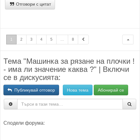
Отговори с цитат
1
2
3
4
5
…
8
Тема "Машинка за рязане на плочки !
- има ли значение каква ?" | Включи
се в дискусията:
Публикувай отговор
Нова тема
Абонирай се
Сподели форума: