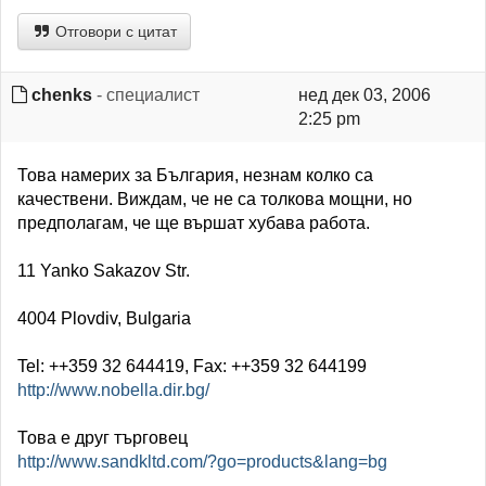
Отговори с цитат
chenks
- специалист
нед дек 03, 2006
2:25 pm
Това намерих за България, незнам колко са
качествени. Виждам, че не са толкова мощни, но
предполагам, че ще вършат хубава работа.
11 Yanko Sakazov Str.
4004 Plovdiv, Bulgaria
Tel: ++359 32 644419, Fax: ++359 32 644199
http://www.nobella.dir.bg/
Това е друг търговец
http://www.sandkltd.com/?go=products&lang=bg