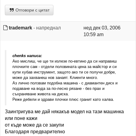
Отговори с цитат
trademark
- напреднал
нед дек 03, 2006
10:59 am
chenks написа:
Ако мислиш, че ще ти излезе по-евтино да си направиш
плочките сам - отдели половината цена за майстор и си
купи хубав инструмент, защото ако ти се получи добре,
може да захванеш нов занаят. Клиенти много.
Аз лично ползвам подобна машина - с диамантен диск и
подаване на вода за по-лесно рязане - без прах и
съхраняване живота на диска.
Реже дебели и здрави плочки плюс гранит като халва.
Заинтригува ме дай някакъв модел на тази машинка
или поне кажи
от къде може да се закупи
Благодаря предварително