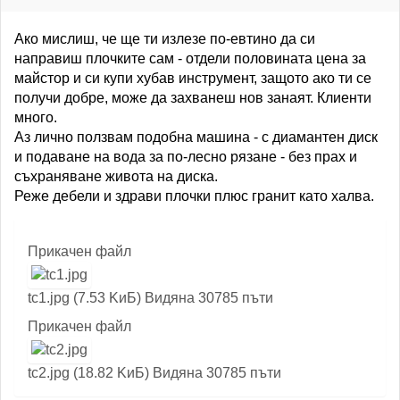
Ако мислиш, че ще ти излезе по-евтино да си
направиш плочките сам - отдели половината цена за
майстор и си купи хубав инструмент, защото ако ти се
получи добре, може да захванеш нов занаят. Клиенти
много.
Аз лично ползвам подобна машина - с диамантен диск
и подаване на вода за по-лесно рязане - без прах и
съхраняване живота на диска.
Реже дебели и здрави плочки плюс гранит като халва.
Прикачен файл
tc1.jpg (7.53 KиБ) Видяна 30785 пъти
Прикачен файл
tc2.jpg (18.82 KиБ) Видяна 30785 пъти