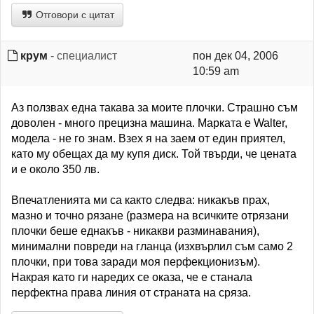
Отговори с цитат
крум
- специалист
пон дек 04, 2006
10:59 am
Аз ползвах една такава за моите плочки. Страшно съм
доволен - много прецизна машина. Марката е Walter,
модела - не го знам. Взех я на заем от един приятел,
като му обещах да му купя диск. Той твърди, че цената
и е около 350 лв.
Впечатленията ми са както следва: никакъв прах,
мазно и точно рязане (размера на всичките отрязани
плочки беше еднакъв - никакви разминавания),
минимални повреди на гланца (изхвърлил съм само 2
плочки, при това заради моя перфекционизъм).
Накрая като ги наредих се оказа, че е станала
перфектна права линия от страната на сряза.