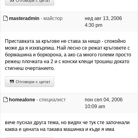
Отговори с цитат
masteradmin
- майстор
нед авг 13, 2006
4:30 pm
Приставката за кръгове не става за нищо - спокойно
може да я изхвърлиш. Най лесно се режат кръговете с
бормашина и боркорона, а ако са много големи просто
режеш плочката на 2 и с конски клещи трошиш докато
стигнеш очертанието.
Отговори с цитат
homealone
- специалист
пон сеп 04, 2006
10:09 am
вече пуснах друга тема, но видях че тук сте започнали
каква е цената на такава машинка и къде я има