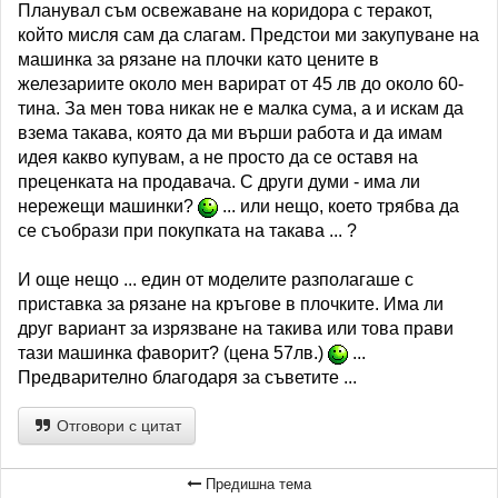
Планувал съм освежаване на коридора с теракот,
който мисля сам да слагам. Предстои ми закупуване на
машинка за рязане на плочки като цените в
железариите около мен варират от 45 лв до около 60-
тина. За мен това никак не е малка сума, а и искам да
взема такава, която да ми върши работа и да имам
идея какво купувам, а не просто да се оставя на
преценката на продавача. С други думи - има ли
нережещи машинки?
... или нещо, което трябва да
се съобрази при покупката на такава ... ?
И още нещо ... един от моделите разполагаше с
приставка за рязане на кръгове в плочките. Има ли
друг вариант за изрязване на такива или това прави
тази машинка фаворит? (цена 57лв.)
...
Предварително благодаря за съветите ...
Отговори с цитат
Предишна тема