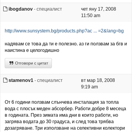
ibogdanov
- специалист
чет яну 17, 2008
11:50 am
http://www.sunsystem.bg/products.php?ac ... =2&lang=bg
надявам се това да ти е полезно. аз ги ползвам за бгв и
наистина е целогодишно
Отговори с цитат
stamenov1
- специалист
вт мар 18, 2008
9:19 am
От 6 години ползвам слънчева инсталация за топла
вода с плосък меден абсорбер. Работи добре 8 месеца
в годината. През зимата има дни в които работи, но
загрява водата до 30 градуса, и след това трябва
дозагряване. Три използване на селективни колектори