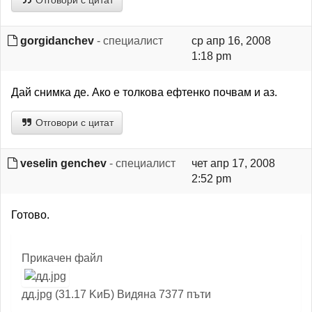
Отговори с цитат
gorgidanchev
- специалист
ср апр 16, 2008
1:18 pm
Дай снимка де. Ако е толкова ефтенко почвам и аз.
Отговори с цитат
veselin genchev
- специалист
чет апр 17, 2008
2:52 pm
Готово.
Прикачен файл
дд.jpg (31.17 KиБ) Видяна 7377 пъти