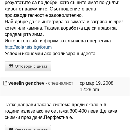
резултатите са по добри, като същите имат по-дълъг
живот от вакумните. Съотношението цена
производителност е задоволително.
Най-добре да се интегрира за зимата и загряване чрез
котел или камина. Такава доработка ще си правя за
средващата зима.
Интересен сайт и форум за слънчева енергетика
http://solar.sts.bg/forum
Успех и икономии ако реализираш идеята.
Отговори с цитат
veselin genchev
- специалист
ср мар 19, 2008
12:28 am
Татко,направи такава система преди около 5-6
години,излезе ако не се лъжа 300-400 лева.Ще кача
снимки през деня.Перфектна е.