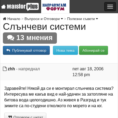
Начало
Въпроси и Отговори
Полезни съвети
Слънчеви системи
13 мнения
Публикувай отговор
Нова тема
Абонирай се
zhh
- напреднал
пет авг 18, 2006
12:58 pm
Здравейте! Някой да си е монтирал слънчева система?
Интересува ме какъв вид е най-удачен за затопляне на
битова вода целогодишно. Аз живея в Разград и тук
зимите са по-студени отколкото по морето и на юг.
Отговори с цитат