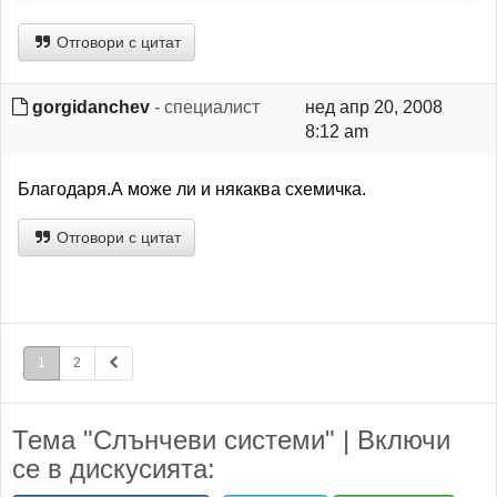
Отговори с цитат
gorgidanchev
- специалист
нед апр 20, 2008
8:12 am
Благодаря.А може ли и някаква схемичка.
Отговори с цитат
1
2
Тема "Слънчеви системи" | Включи
се в дискусията: