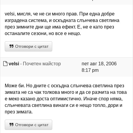
velsi, мисля, че не си много прав. При една добре
изградена система, и оскъдната слънчева светлина
през зимните дни ще има ефект. Е, не е като през
останалите сезони, но все е нещо.
Отговори с цитат
velsi
- Почетен майстор
пет авг 18, 2006
8:17 pm
Може би. Но дните с оскъдна слънчева светлина през
зимата не са чак толкова много и да се разчита на това
е меко казано доста оптимистично. Иначе спор няма,
слънчевата светлина винаги си е нещо топло, дори и
през зимата.
Отговори с цитат