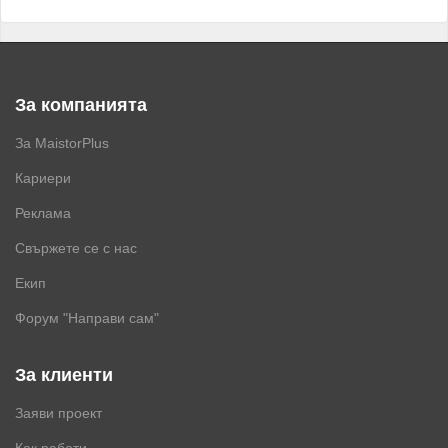
За компанията
За MaistorPlus
Кариери
Реклама
Свържете се с нас
Екип
Форум "Направи сам"
За клиенти
Заяви проект