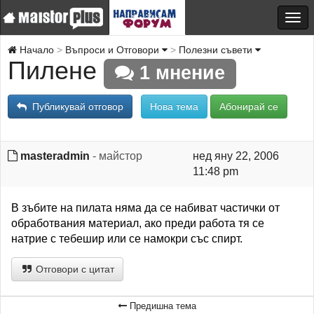
Начало
Въпроси и Отговори
Полезни съвети
Пилене
1 мнение
Публикувай отговор
Нова тема
Абонирай се
masteradmin
- майстор
нед яну 22, 2006
11:48 pm
В зъбите на пилата няма да се набиват частички от
обработвания материал, ако преди работа тя се
натрие с тебешир или се намокри със спирт.
Отговори с цитат
Предишна тема