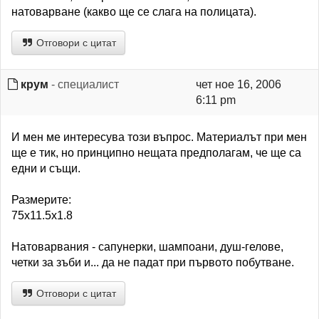
натоварване (какво ще се слага на полицата).
Отговори с цитат
крум
- специалист
чет ное 16, 2006
6:11 pm
И мен ме интересува този въпрос. Материалът при мен
ще е тик, но принципно нещата предполагам, че ще са
едни и същи.
Размерите:
75х11.5х1.8
Натоварвания - сапунерки, шампоани, душ-гелове,
четки за зъби и... да не падат при първото побутване.
Отговори с цитат