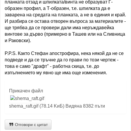
планката отзад и шпилката/винта не образуват Г-
образен профил, а Т-образен, т.е. шпилката да е
заварена на средата на планката, а не в единия и край.
И разбира се остава отворен въпроса за материалите -
ще трябва да се провери дали има неръждавейка
винтове за дърво (примерно в Ташев или на Сливница
и Раковски).
P.P.S. Както Стефан апострофира, нека някой да не се
подведе и да се тръчне да го прави по този чертеж -
това е само "драфт" - работна скица, т.е. до
изпълнението му явно ще има още изменения.
Прикачен файл
shema_raft.gif (78.14 KиБ) Видяна 8382 пъти
Отговори с цитат