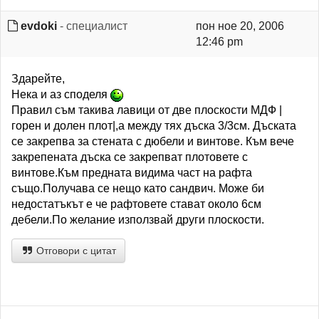
evdoki
- специалист
пон ное 20, 2006
12:46 pm
Здарейте,
Нека и аз споделя
Правил съм такива лавици от две плоскости МДФ |
горен и долен плот|,а между тях дъска 3/3см. Дъската
се закрепва за стената с дюбели и винтове. Към вече
закрепената дъска се закрепват плотовете с
винтове.Към предната видима част на рафта
също.Получава се нещо като сандвич. Може би
недостатъкът е че рафтовете стават около 6см
дебели.По желание използвай други плоскости.
Отговори с цитат