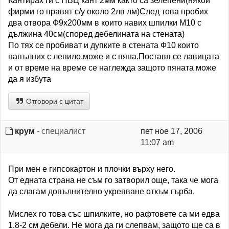
Кантирах ги с ПВЦ кант 2мм както са зелепени(някои
фирми го правят с/у около 2лв лм)След това пробих
два отвора Ф9х200мм в които навих шпилки М10 с
дължина 40см(според дебелината на стената)
По тях се пробиват и дупките в стената Ф10 които
напълних с лепило,може и с пяна.Поставя се лавицата
и от време на време се наглежда защото пяната може
да я избута
Отговори с цитат
крум
- специалист
пет ное 17, 2006
11:07 am
При мен е гипсокартон и плочки върху него.
От едната страна не съм го затворил още, така че мога
да слагам допълнително укрепване откъм гърба.
Мислех го това със шпилките, но рафтовете са ми едва
1.8-2 см дебели. Не мога да ги слепвам, защото ще са в