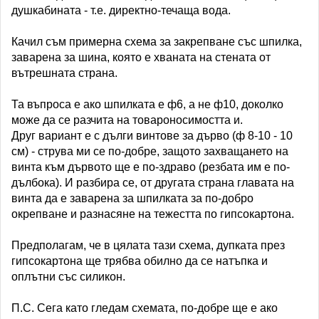
душкабината - т.е. директно-течаща вода.
Качил съм примерна схема за закрепване със шпилка,
заварена за шина, която е хваната на стената от
вътрешната страна.
Та въпроса е ако шпилката е ф6, а не ф10, доколко
може да се разчита на товароносимостта и.
Друг вариант е с дълги винтове за дърво (ф 8-10 - 10
см) - струва ми се по-добре, защото захващането на
винта към дървото ще е по-здраво (резбата им е по-
дълбока). И разбира се, от другата страна главата на
винта да е заварена за шпилката за по-добро
окрепване и разнасяне на тежестта по гипсокартона.
Предполагам, че в цялата тази схема, дупката през
гипсокартона ще трябва обилно да се натъпка и
оплътни със силикон.
П.С. Сега като гледам схемата, по-добре ще е ако