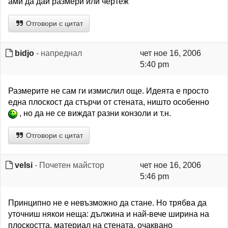
ами да даи размери или чертеж
Отговори с цитат
bidjo
- напреднал
чет ное 16, 2006
5:40 pm
Размерите не сам ги измислил още. Идеята е просто
една плоскост да стърчи от стената, ништо особенно
, но да не се виждат разни конзоли и т.н.
Отговори с цитат
velsi
- Почетен майстор
чет ное 16, 2006
5:46 pm
Принципно не е невъзможно да стане. Но трябва да
уточниш някои неща: дължина и най-вече ширина на
плоскостта, материал на стената, очаквано