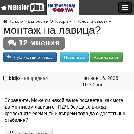
Начало
Въпроси и Отговори
Полезни съвети
монтаж на лавица?
12 мнения
Публикувай отговор
Нова тема
Абонирай се
bidjo
- напреднал
чет ное 16, 2006
10:30 am
Здравейте. Може ли някой да ме посаветва, как мога
да монтирам лавици от ПДЧ, без да се виждат
крепежните елементи и въпреки това да е достатъчно
стабилна?
Отговори с цитат