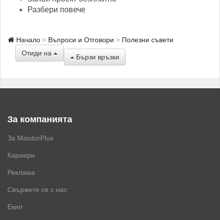
Разбери повече
Начало
Въпроси и Отговори
Полезни съвети
Отиди на
Бързи връзки
За компанията
За MaistorPlus
Кариери
Реклама
Свържете се с нас
Екип