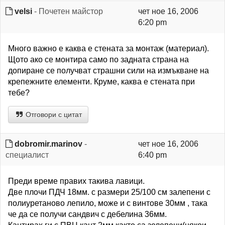
velsi
- Почетен майстор
чет ное 16, 2006
6:20 pm
Много важно е каква е стената за монтаж (материал).
Щото ако се монтира само по задната страна на
допиране се получват страшни сили на измъкване на
крепежните елементи. Круме, каква е стената при
тебе?
Отговори с цитат
dobromir.marinov
-
чет ное 16, 2006
специалист
6:40 pm
Преди време правих такива лавици.
Две плочи ПДЧ 18мм. с размери 25/100 см залепени с
полиуретаново лепило, може и с винтове 30мм , така
че да се получи сандвич с дебелина 36мм.