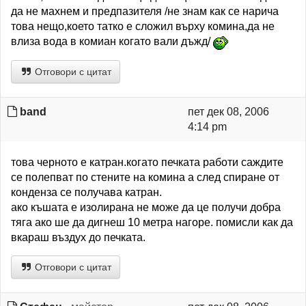
да не махнем и предпазителя /не знам как се нарича
това нещо,което татко е сложил върху комина,да не
влиза вода в комиан когато вали дъжд/
Отговори с цитат
band
пет дек 08, 2006
4:14 pm
това черното е катран.когато печката работи саждите
се полепват по стените на комина а след спиране от
конденза се получава катран.
ако къшата е изолирана не може да це получи добра
тяга ако ше да дигнеш 10 метра нагоре. помисли как да
вкараш въздух до печката.
Отговори с цитат