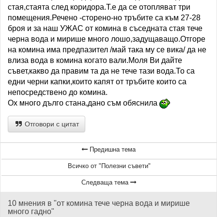
стая,стаята след коридора.Т.е да се отопляват три
помещения.Речено -сторено-но тръбите са към 27-28
броя и за наш УЖАС от комина в съседната стая тече
черна вода и мирише много лошо,задущаващо.Отгоре
на комина има предпазител /май така му се вика/ да не
влиза вода в комина когато вали.Моля Ви дайте
съвет,какво да правим та да не тече тази вода.То са
едни черни капки,които капят от тръбите които са
непосредствено до комина.
Ох много дълго стана,дано съм обяснила
Отговори с цитат
Предишна тема
Всичко от "Полезни съвети"
Следваща тема
10 мнения в "от комина тече черна вода и мирише
много гадно"