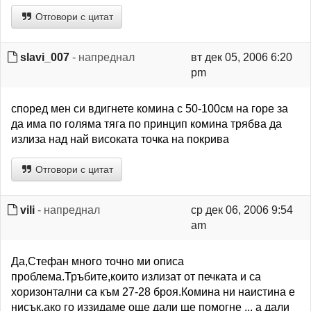
Отговори с цитат
slavi_007
- напреднал
вт дек 05, 2006 6:20
pm
според мен си вдигнете комина с 50-100см на горе за
да има по голяма тяга по принцип комина трябва да
излиза над най високата точка на покрива
Отговори с цитат
vili
- напреднал
ср дек 06, 2006 9:54
am
Да,Стефан много точно ми описа
проблема.Тръбите,които излизат от печката и са
хоризонтални са към 27-28 броя.Комина ни наистина е
нисък,ако го иззидаме още дали ще помогне ... а дали