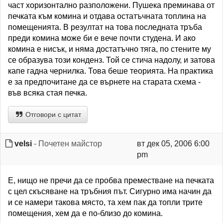
част хоризонтално разположени. Пушека преминава от
печката към комина и отдава остатъчната топлина на
помещенията. В резултат на това последната тръба
преди комина може би е вече почти студена. И ако
комина е нисък, и няма достатъчно тяга, по стените му
се образува този конденз. Той се стича надолу, и затова
капе гадна чернилка. Това беше теорията. На практика
е за предпочитане да се върнете на старата схема -
във всяка стая печка.
Отговори с цитат
velsi
- Почетен майстор
вт дек 05, 2006 6:00
pm
Е, нищо не пречи да се пробва преместване на печката
с цел скъсяване на тръбния път. Сигурно има начин да
и се намери такова място, та хем пак да топли трите
помещения, хем да е по-близо до комина.