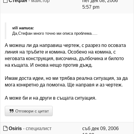
Стефан
- майстор
пет дек 08, 2006
5:57 pm
vili написа:
Да,Стефан много точно ми описа проблема.....
А можеш ли да направиш чертеж, с разрез по осовата
линия на тръбите и комина. Особено на комина, с
неговата конструкция, височина, дълбочина и билото
на къщата. И онова нещо против дъжд.
Имам доста идеи, но ми трябва реална ситуация, за да
мога конкретно да помогна. Ще направя и аз чертеж.
А може би и на други в същата ситуация.
Отговори с цитат
Osiris
- специалист
съб дек 09, 2006