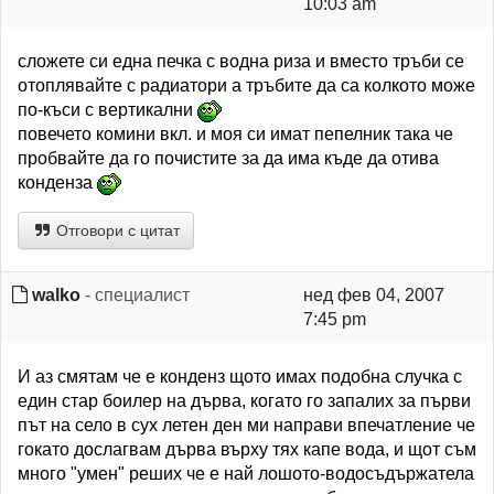
10:03 am
сложете си една печка с водна риза и вместо тръби се
отоплявайте с радиатори а тръбите да са колкото може
по-къси с вертикални
повечето комини вкл. и моя си имат пепелник така че
пробвайте да го почистите за да има къде да отива
конденза
Отговори с цитат
walko
- специалист
нед фев 04, 2007
7:45 pm
И аз смятам че е конденз щото имах подобна случка с
един стар боилер на дърва, когато го запалих за първи
път на село в сух летен ден ми направи впечатление че
гокато дослагвам дърва върху тях капе вода, и щот съм
много "умен" реших че е най лошото-водосъдържатела