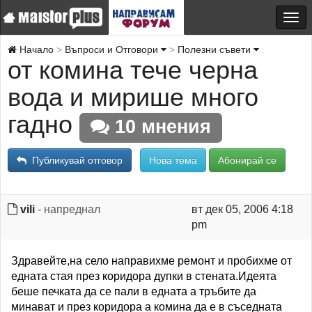
Начало
Въпроси и Отговори
Полезни съвети
от комина тече черна
вода и мирише много
гадно
10 мнения
Публикувай отговор
Нова тема
Абонирай се
vili
- напреднал
вт дек 05, 2006 4:18
pm
Здравейте,на село направихме ремонт и пробихме от
едната стая през коридора дупки в стената.Идеята
беше печката да се пали в едната а тръбите да
минават и през коридора а комина да е в съседната