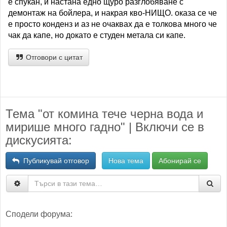
е спукан, и настана едно щуро разглобяване с
демонтаж на бойлера, и накрая кво-НИЩО. оказа се че
е просто конденз и аз не очаквах да е толкова много че
чак да капе, но докато е студен метала си капе.
Отговори с цитат
Тема "от комина тече черна вода и
мирише много гадно" | Включи се в
дискусията:
Публикувай отговор
Нова тема
Абонирай се
Сподели форума: