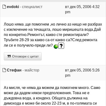
evdoki
- специалист
вт дек 05, 2006 4:32
pm
Лошо няма ,ще помогнем ,но лично аз нищо не разбрах
с изключение на течащата, лошо миришешта вода.Дай
по конкретно.Ремонтът, какво сте ремонтирали?
Тръбите 28-29 за какво са-от какво са?След ремонта
ли се е получило-преди ли?
Отговори с цитат
Стефан
- майстор
вт дек 05, 2006 5:26
pm
Аз мисля, че няма да можем да помогнем много. Само
може да дадем някои предположения. Това не е
дъждовна вода, а конденз. Общата дължина на
димохода е може би около 22-23 м, в по-голямата си