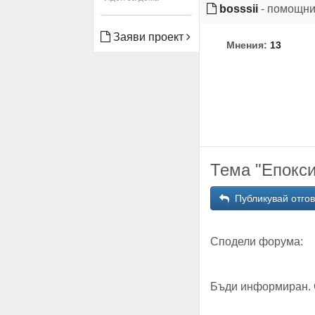
bosssii
- помощни
Заяви проект
Мнения:
13
Тема "Епокси
Публикувай отго
Сподели форума:
Бъди информиран. 