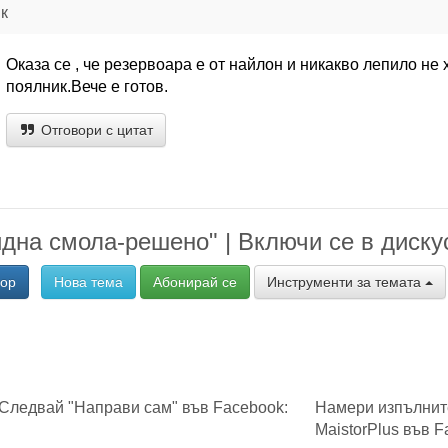
к
Оказа се , че резервоара е от найлон и никакво лепило не 
поялник.Вече е готов.
Отговори с цитат
дна смола-решено" | Включи се в диску
вор
Нова тема
Абонирай се
Инструменти за темата
Следвай "Направи сам" във Facebook:
Намери изпълнит
MaistorPlus във F