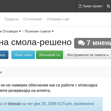
Заяви проект
Градина
Отопление
Направи сам
и Отговори
Полезни съвети
на смола-решено
7 мнен
вор
Нова тема
Абонирай се
Инструменти за темата
к
но не намерих обяснение как се работи с епоксидна
лепя резервоара на ютията.
а от
bosssii
на чет дек 28, 2006 9:25 pm, променено