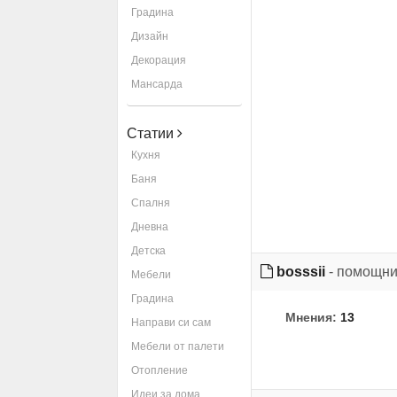
Градина
Дизайн
Декорация
Мансарда
Статии
Кухня
Баня
Спалня
Дневна
Детска
bosssii
- помощни
Мебели
Градина
Мнения:
13
Направи си сам
Мебели от палети
Отопление
Идеи за дома