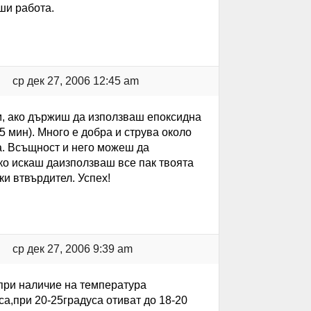
ши работа.
ср дек 27, 2006 12:45 am
вам, ако държиш да използваш епоксидна
5 мин). Много е добра и струва около
-а. Всъщност и него можеш да
Ако искаш даизползваш все пак твоята
ки втвърдител. Успех!
ср дек 27, 2006 9:39 am
 при наличие на температура
са,при 20-25градуса отиват до 18-20