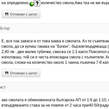
на определено
количество смола.Ама тва не ми вър
Отговори с цитат
йстор
Е, все пак зависи и от това каква е смолата. Аз те съвет
смола, да си купиш такава на "Бизон", бързовтвърдяваща (
2,40 лв - две малки тубички, смесва се 1:1 както Поксипол
използваш, той си е чиста епоксидна смола с пълнители. 
смола, сложи на количество около 1 чаена лъжичка 7-8 кап
Отговори с цитат
ист
ако смолата е обикновенната българска АП от 1:9 до 1:10,
втвърдяването става за не повече от 2 часа при40-50граду