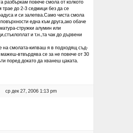
га разбъркам повече смола от колкото
 трае до 2-3 седмици без да се
радуса и си залепва.Само чиста смола
 повърхности една към друга,ако обаче
матура-стружки алумин или
,стъклоплат и т.н.,та чак до дървени
е на смолата-кипваш я в подходящ съд-
 мажеш-втвърдява се за не повече от 30
ъти поред докато да хванеш цаката.
ср дек 27, 2006 1:13 pm