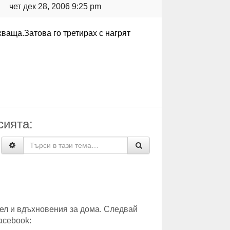
чет дек 28, 2006 9:25 pm
хваща.Затова го третирах с нагрят
сията:
ел и вдъхновения за дома. Следвай
acebook: