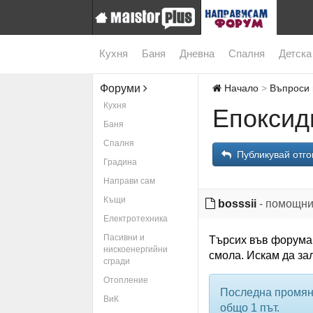
Кухня
Баня
Дневна
Спалня
Детска
Форуми
Начало
Въпроси 
Кухня
Епоксид
Баня
Спалня
Публикувай отго
Градина
Направи сам
Къщи
bosssii
- помощни
Електротехника
Пасивни и
Търсих във форума 
нискоенергийни
смола. Искам да за
сгради
Отопление
Последна промян
ВиК
общо 1 път.