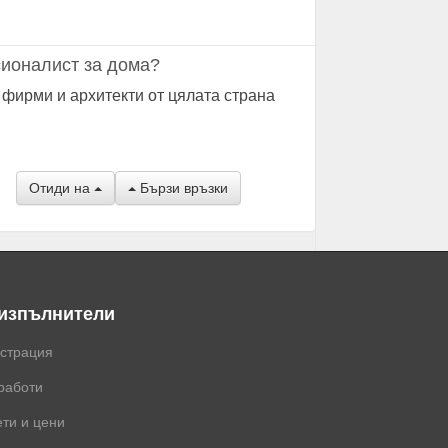
ионалист за дома?
 фирми и архитекти от цялата страна
Отиди на
Бързи връзки
 изпълнители
истрация
работи
ти и цени