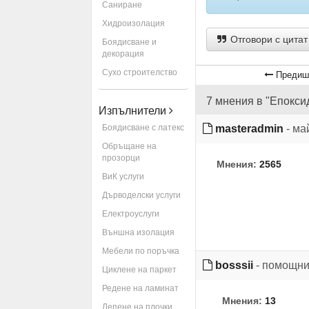
Саниране
Хидроизолация
Отговори с цитат
Боядисване и
декорация
Сухо строителство
Предиш
7 мнения в "Епокс
Изпълнители
Боядисване с латекс
masteradmin
- ма
Обръщане на
прозорци
Мнения:
2565
ВиК услуги
Дърводелски услуги
Електроуслуги
Външна изолация
Мебели по поръчка
bosssii
- помощни
Циклене на паркет
Редене на ламинат
Мнения:
13
Лепене на плочки