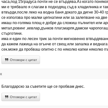
часа,под 15градуса почти не се втърдява.Аз когато поняко
ми е трябвало я слагам в подходящ съд в хладилника и там
втвърди,после леко на водна баня докато да дигне 30-40 г
се използва про малки цепнатини или за залепване на две
имаш по-голяма площ е добре да сложиш пълнител или ар
метал,ровинг ,кевлар,дънков плат,марля,дамски чаропогащи
стърготини.
има и един по лесен трик за почти мигновенно втвърдяван
да кажем лажица на огънче от свещ или запалка и веднага
сек.може да пробваш опитно с по няколко капки няколко п
Отговори с цитат
к
Благодарско за съветите ще се пробвам днес.
Отговори с цитат