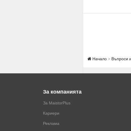
Начало
Въпроси 
За компанията
За MaistorPlus
Кариери
Реклама