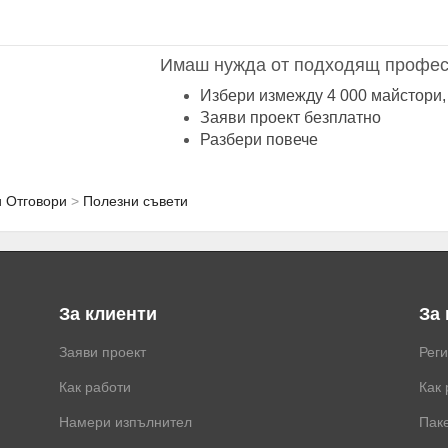
Имаш нужда от подходящ профес
Избери измежду 4 000 майстори,
Заяви проект безплатно
Разбери повече
и Отговори
Полезни съвети
За клиенти
За
Заяви проект
Рег
Как работи
Как 
Намери изпълнител
Паке