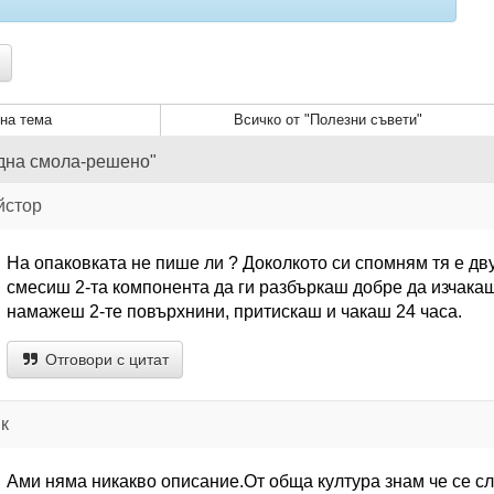
на тема
Всичко от "Полезни съвети"
идна смола-решено"
йстор
На опаковката не пише ли ? Доколкото си спомням тя е д
смесиш 2-та компонента да ги разбъркаш добре да изчакаш
намажеш 2-те повърхнини, притискаш и чакаш 24 часа.
Отговори с цитат
к
Ами няма никакво описание.От обща култура знам че се сл