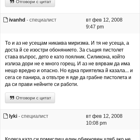
Отговори с цитат
ivanhd
- специалист
вт фев 12, 2008
9:47 pm
То и аз не усещам никаква миризма. И тя не усеща, а
доста й се изостри обонянието. За същия пистолет
става въпрос, дето е като поялник. Силикона, който
излиза дори не е много горещ. И аз не вярвам да има
нещо вредно и опасно. Но една приятелка й казала... и
сега се панира, а отвътре я яде да грабне пистолета и
да си прави нейните си работи.
Отговори с цитат
lyki
- специалист
вт фев 12, 2008
10:08 pm
Колега като си помислиш един обикновен хляб,ако не