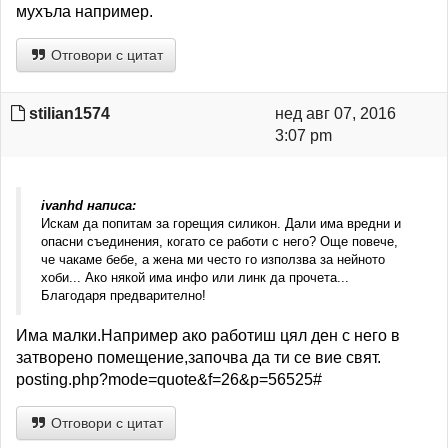
мухъла например.
Отговори с цитат
stilian1574
нед авг 07, 2016
3:07 pm
ivanhd написа:
Искам да попитам за горещия силикон. Дали има вредни и
опасни съединения, когато се работи с него? Още повече,
че чакаме бебе, а жена ми често го използва за нейното
хоби... Ако някой има инфо или линк да прочета...
Благодаря предварително!
Има малки.Например ако работиш цял ден с него в
затворено помещение,започва да ти се вие свят.
posting.php?mode=quote&f=26&p=56525#
Отговори с цитат