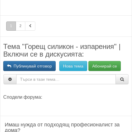
1
2
Тема "Горещ силикон - изпарения" |
Включи се в дискусията:
Публикувай отговор
Нова тема
Абонирай се
Сподели форума:
Имаш нужда от подходящ професионалист за
дома?