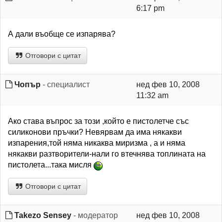
6:17 pm
А дали въобще се изпарява?
Отговори с цитат
Чопър
- специалист
нед фев 10, 2008
11:32 am
Ако става въпрос за този ,който е пистолетче със
силиконови пръчки? Невярвам да има някакви
изпарения,той няма никаква миризма , а и няма
някакви разтворители-нали го втечнява топлината на
пистолета...така мисля
Отговори с цитат
Takezo Sensey
- модератор
нед фев 10, 2008