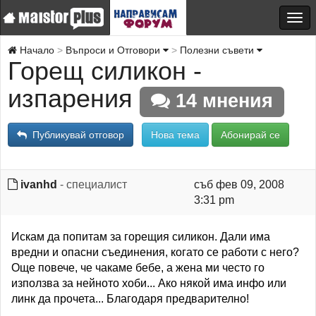
Начало
Въпроси и Отговори
Полезни съвети
Горещ силикон -
изпарения
14 мнения
Публикувай отговор
Нова тема
Абонирай се
ivanhd
- специалист
съб фев 09, 2008
3:31 pm
Искам да попитам за горещия силикон. Дали има
вредни и опасни съединения, когато се работи с него?
Още повече, че чакаме бебе, а жена ми често го
използва за нейното хоби... Ако някой има инфо или
линк да прочета... Благодаря предварително!