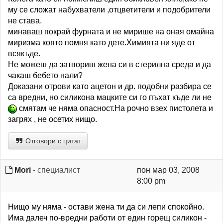
му се сложат набухватели ,отцветители и подобрители
не става.
минаваш покрай фурната и не мирише на оная омайна
миризма която помня като дете.Химията ни яде от
всякъде.
Не можеш да затвориш жена си в стерилна среда и да
чакаш бебето нали?
Доказани отрови като ацетон и др. подобни разбира се
са вредни, но силикона мацките си го пъхат къде ли не
смятам че няма опасност.На рочно взех пистолета и
загрях , не осетих нищо.
Отговори с цитат
Mori
- специалист
пон мар 03, 2008
8:00 pm
Нищо му няма - остави жена ти да си лепи спокойно.
Има далеч по-вредни работи от един горещ силикон -