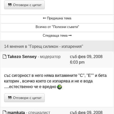
Отговори с цитат
Предишна тема
Всичко от "Полезни съвети"
Следваща тема
14 мнения в "Горещ силикон - изпарения"
Takezo Sensey
- модератор
съб фев 09, 2008
6:03 pm
със сигорност в него няма витамините "С", "Е"" и бета
каторин , всичко което се изпарява и не е вода
.....естественно че е вредно
Отговори с цитат
mamkata
- специалист
съб фев 09, 2008