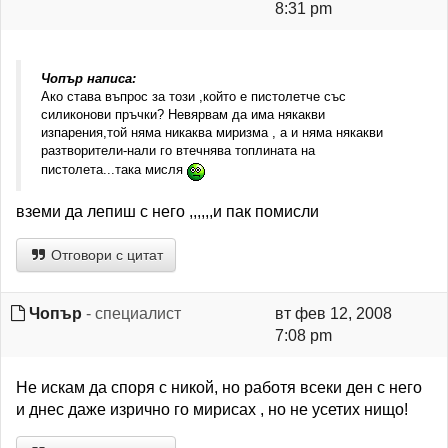
8:31 pm
Чопър написа:
Ако става въпрос за този ,който е пистолетче със
силиконови пръчки? Невярвам да има някакви
изпарения,той няма никаква миризма , а и няма някакви
разтворители-нали го втечнява топлината на
пистолета...така мисля
вземи да лепиш с него ,,,,,,и пак помисли
Отговори с цитат
Чопър
- специалист
вт фев 12, 2008
7:08 pm
Не искам да споря с никой, но работя всеки ден с него
и днес даже изрично го мирисах , но не усетих нищо!