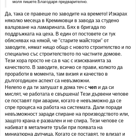
моля пишете.Благодаря предварително.
Да, така се правеше по заводите на времето! Изкарах
няколко месеца в Кремиковци в завода за студено
валцоване на ламарината. Бях в бригада по
поддръжката на цеха. В един от постовете си тук
обяснявах на някой, че "старите майстори" от
заводите, нямат нищо общо с новото строителство и по
специално със строителството по частните домове.
Тези хора просто не са в час с изискванията за
качеството. В заводите, всичко се прави, колкото да
проработи в момента, там визия и качество в
дългогодишен аспект са невъзможни.
Нелепо е да ти запушат в дома теч с
чеп
и да си
мислят, че работата е свършена! Тези дървени чепове
се поставят при аварии, когато е невъзможно да се
спре процеса на работа на системата. Дали поради
невъзможност заради спиране на производството или,
защото крана е развален и не спира. Тези чепове се
набиват в металните тръби при появата на
миниатюрна дупчица. Когато се поставят, те влизат и