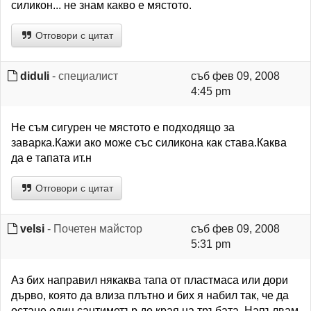
силикон... не знам какво е мястото.
Отговори с цитат
diduli
- специалист
съб фев 09, 2008
4:45 pm
Не съм сигурен че мястото е подходящо за
заварка.Кажи ако може със силикона как става.Каква
да е тапата ит.н
Отговори с цитат
velsi
- Почетен майстор
съб фев 09, 2008
5:31 pm
Аз бих направил някаква тапа от пластмаса или дори
дърво, която да влиза плътно и бих я набил так, че да
остане един сантиметър до края на тръбата. Напълвам