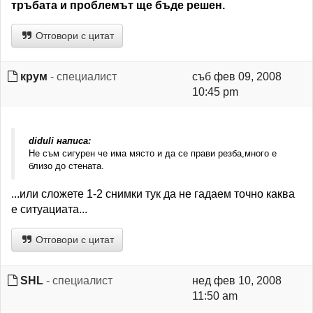
тръбата и проблемът ще бъде решен.
Отговори с цитат
крум
- специалист
съб фев 09, 2008
10:45 pm
diduli написа:
Не съм сигурен че има място и да се прави резба,много е
близо до стената.
...или сложете 1-2 снимки тук да не гадаем точно каква
е ситуациата...
Отговори с цитат
SHL
- специалист
нед фев 10, 2008
11:50 am