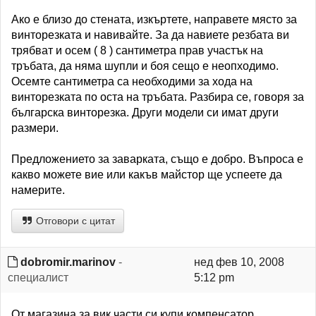
Ако е близо до стената, изкъртете, направете място за
винторезката и навивайте. За да навиете резбата ви
трябват и осем ( 8 ) сантиметра прав участък на
тръбата, да няма шупли и боя сещо е неопходимо.
Осемте сантиметра са необходими за хода на
винторезката по оста на тръбата. Разбира се, говоря за
българска винторезка. Други модели си имат други
размери.
Предложението за заварката, също е добро. Въпроса е
какво можете вие или какъв майстор ще успеете да
намерите.
Отговори с цитат
dobromir.marinov
-
нед фев 10, 2008
специалист
5:12 pm
От магазина за вик части си купи компенсатор