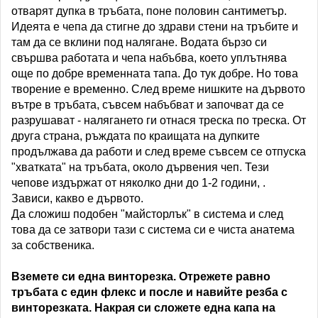
отварят дупка в тръбата, поне половин сантиметър.
Идеята е чепа да стигне до здрави стени на тръбите и
там да се вклини под налягане. Водата бързо си
свършва работата и чепа набъбва, което уплътнява
още по добре временната тапа. До тук добре. Но това
творение е временно. След време нишките на дървото
вътре в тръбата, съвсем набъбват и започват да се
разрушават - налягането ги отнася треска по треска. От
друга страна, ръждата по краищата на дупките
продължава да работи и след време съвсем се отпуска
"хватката" на тръбата, около дървения чеп. Тези
чепове издържат от няколко дни до 1-2 години, .
Зависи, какво е дървото.
Да сложиш подобен "майсторлък" в система и след
това да се затвори тази с система си е чиста анатема
за собственика.
Вземете си една винторезка. Отрежете равно
тръбата с един флекс и после и навийте резба с
винторезката. Накрая си сложете една капа на