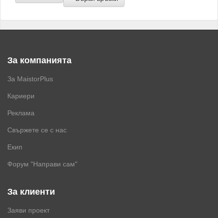
За компанията
За MaistorPlus
Кариери
Реклама
Свържете се с нас
Екип
Форум "Направи сам"
За клиенти
Заяви проект