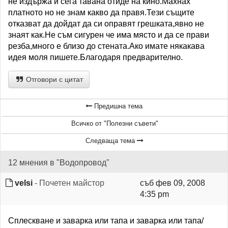
не издържа и сега тавана отиде на кино.Махнах
платното но не знам какво да правя.Тези същите
отказват да дойдат да си оправят грешката,явно не
знаят как.Не съм сигурен че има място и да се прави
резба,много е близо до стената.Ако имате някакава
идея моля пишете.Благодаря предварително.
Отговори с цитат
Предишна тема
Всичко от "Полезни съвети"
Следваща тема
12 мнения в "Водопровод"
velsi
- Почетен майстор
съб фев 09, 2008
4:35 pm
Сплескване и заварка или тапа и заварка или тапа/