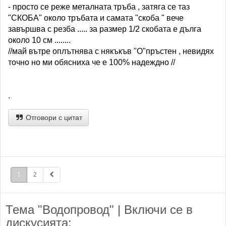
- просто се реже металната тръба , затяга се таз
"СКОБА" около тръбата и самата "скоба " вече
завършва с резба ..... за размер 1/2 скобата е дълга
около 10 см ........
//май вътре оплътнява с някъкъв "О"пръстен , невидях
точно но ми обясниха че е 100% надеждно //
.
Отговори с цитат
1
2
Тема "Водопровод" | Включи се в
дискусията: