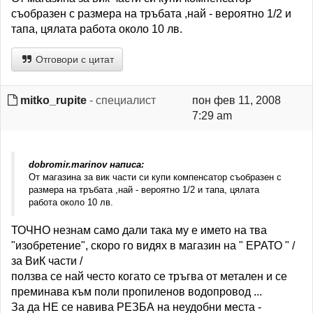
съобразен с размера на тръбата ,най - вероятно 1/2 и
тапа, цялата работа около 10 лв.
Отговори с цитат
mitko_rupite
- специалист
пон фев 11, 2008
7:29 am
dobromir.marinov написа:
От магазина за вик части си купи компенсатор съобразен с
размера на тръбата ,най - вероятно 1/2 и тапа, цялата
работа около 10 лв.
ТОЧНО незнам само дали така му е името на тва
"изобретение", скоро го видях в магазин на " ЕРАТО " /
за ВиК части /
ползва се най често когато се тръгва от метален и се
преминава към поли пропиленов водопровод ...
За да НЕ се навива РЕЗБА на неудобни места -