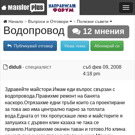
Начало
Въпроси и Отговори
Полезни съвети
Водопровод
12 мнения
Публикувай отговор
Нова тема
Абонирай се
diduli
- специалист
съб фев 09, 2008
4:18 pm
Здравейте майстори.Имам еди въпрос свързан с
водопровода.Правихме ремонт на банята
наскоро.Отрязахме едни тръби които са проектирани
за това ако има централно парно за топлата
вода.Едната от тях пропускаше леко и майсторите я
запушиха с дървен клин казаха че така се
правело.Направихме окачен таван и готово.Но клина