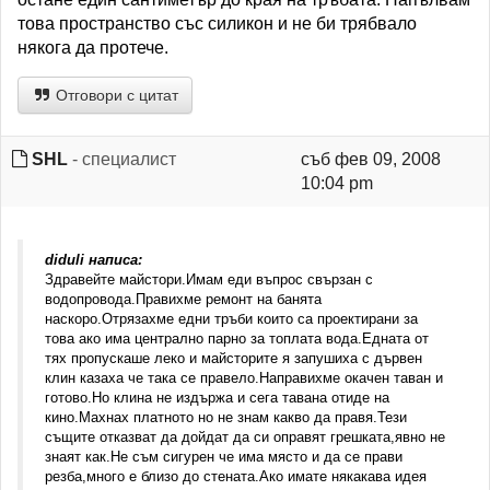
това пространство със силикон и не би трябвало
някога да протече.
Отговори с цитат
SHL
- специалист
съб фев 09, 2008
10:04 pm
diduli написа:
Здравейте майстори.Имам еди въпрос свързан с
водопровода.Правихме ремонт на банята
наскоро.Отрязахме едни тръби които са проектирани за
това ако има централно парно за топлата вода.Едната от
тях пропускаше леко и майсторите я запушиха с дървен
клин казаха че така се правело.Направихме окачен таван и
готово.Но клина не издържа и сега тавана отиде на
кино.Махнах платното но не знам какво да правя.Тези
същите отказват да дойдат да си оправят грешката,явно не
знаят как.Не съм сигурен че има място и да се прави
резба,много е близо до стената.Ако имате някакава идея