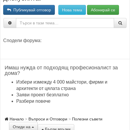
Публикувай отговор
Нова тема
Абонирай се
Сподели форума:
Имаш нужда от подходящ професионалист за
дома?
Избери измежду 4 000 майстори, фирми и
архитекти от цялата страна
Заяви проект безплатно
Разбери повече
Начало
Въпроси и Отговори
Полезни съвети
Отиди на
Бързи връзки