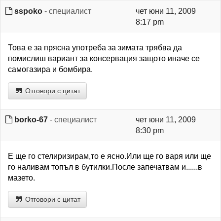
sspoko
- специалист
чет юни 11, 2009
8:17 pm
Това е за прясна употреба за зимата трябва да
помислиш вариант за консервация защото иначе се
самогазира и бомбира.
Отговори с цитат
borko-67
- специалист
чет юни 11, 2009
8:30 pm
Е ще го стелиризирам,то е ясно.Или ще го варя или ще
го наливам топъл в бутилки.После запечатвам и......в
мазето.
Отговори с цитат