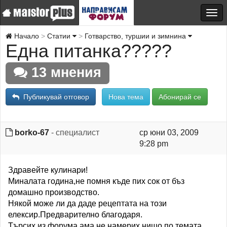
Начало
Статии
Готварство, туршии и зимнина
Една питанка?????
13 мнения
Публикувай отговор
Нова тема
Абонирай се
borko-67
- специалист
ср юни 03, 2009
9:28 pm
Здравейте кулинари!
Миналата година,не помня къде пих сок от бъз
домашно производство.
Някой може ли да даде рецептата на този
елексир.Предварително благодаря.
Търсих из форума,ама не намерих нищо по темата.