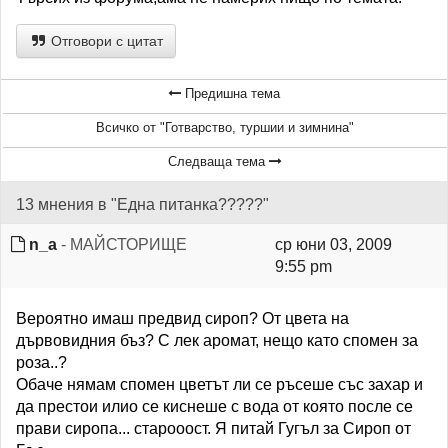
Отговори с цитат
Предишна тема
Всичко от "Готварство, туршии и зимнина"
Следваща тема
13 мнения в "Една питанка?????"
n_a
- МАЙСТОРИЩЕ
ср юни 03, 2009
9:55 pm
Вероятно имаш предвид сироп? От цвета на
дървовидния бъз? С лек аромат, нещо като спомен за
роза..?
Обаче нямам спомен цветът ли се ръсеше със захар и
да престои илио се киснеше с вода от която после се
прави сиропа... старооост. Я питай Гугъл за Сироп от