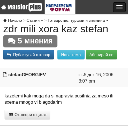
Начало
Статии
Готварство, туршии и зимнина
zdr mili xora kaz stefan
5 мнения
Публикувай отговор
Нова тема
Абонирай се
stefanGEORGIEV
съб дек 16, 2006
3:07 pm
kazetemi kak moga da si napravia pusilnia za meso ili
sxema mnogo vi blagodarim
Отговори с цитат