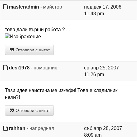
masteradmin
- майстор
нед дек 17, 2006
11:48 pm
това дали върши работа ?
Отговори с цитат
desi1978
- помощник
ср апр 25, 2007
11:26 pm
Тази идея наистина ме изкефи! Това е хладилник,
нали?!
Отговори с цитат
rahhan
- напреднал
съб апр 28, 2007
8:09 am