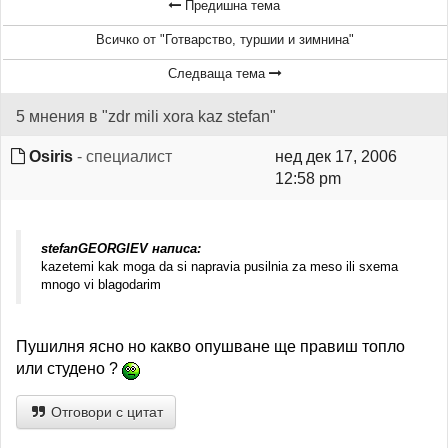
Предишна тема
Всичко от "Готварство, туршии и зимнина"
Следваща тема
5 мнения в "zdr mili xora kaz stefan"
Osiris
- специалист
нед дек 17, 2006
12:58 pm
stefanGEORGIEV написа:
kazetemi kak moga da si napravia pusilnia za meso ili sxema
mnogo vi blagodarim
Пушилня ясно но какво опушване ще правиш топло
или студено ?
Отговори с цитат