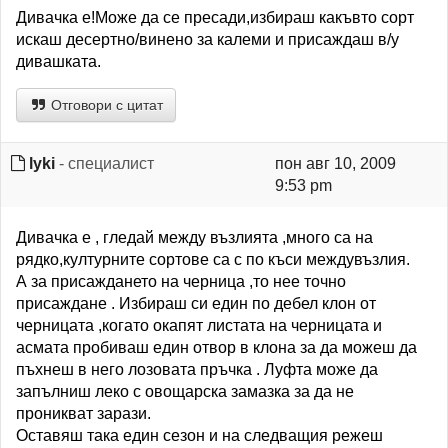
Дивачка е!Може да се пресади,избираш какъвто сорт
искаш десертно/винено за калеми и присаждаш в/у
дивашката.
Отговори с цитат
lyki
- специалист
пон авг 10, 2009
9:53 pm
Дивачка е , гледай между възлията ,много са на
рядко,културните сортове са с по къси междувъзлия.
А за присаждането на черница ,то нее точно
присаждане . Избираш си един по дебел клон от
черницата ,когато окапят листата на черницата и
асмата пробиваш един отвор в клона за да можеш да
пъхнеш в него лозовата пръчка . Луфта може да
запълниш леко с овощарска замазка за да не
проникват зарази.
Оставяш така един сезон и на следващия режеш