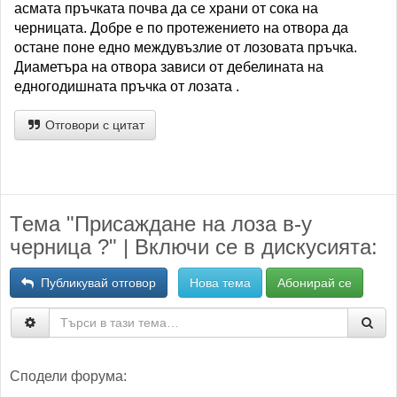
асмата пръчката почва да се храни от сока на
черницата. Добре е по протежението на отвора да
остане поне едно междувъзлие от лозовата пръчка.
Диаметъра на отвора зависи от дебелината на
едногодишната пръчка от лозата .
Отговори с цитат
Тема "Присаждане на лоза в-у
черница ?" | Включи се в дискусията:
Публикувай отговор
Нова тема
Абонирай се
Сподели форума: