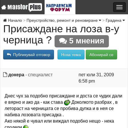
Начало
Преустройство, ремонт и реновиране
Градина
Присаждане на лоза в-у
черница ?
5 мнения
Публикувай отговор
Нова тема
Абонирай се
докера
- специалист
пет юли 31, 2009
6:58 pm
Днес чух за подобно присаждане и доста се чудих дали
е вярно и ако да - как става
Доколкото разбрах , в
летораст на черницата се пробива дупка и в нея се
набива лозовата присадка .
Ако някой е чувал или виждал подобно нещо - нека
сподели