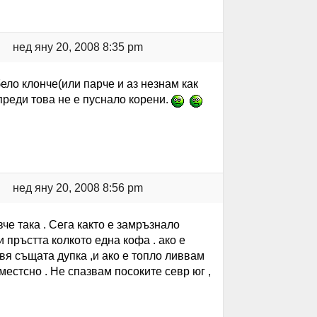
нед яну 20, 2008 8:35 pm
ело клонче(или парче и аз незнам как
 преди това не е пуснало корени.
нед яну 20, 2008 8:56 pm
че така . Сега както е замръзнало
 пръстта колкото една кофа . ако е
вя същата дупка ,и ако е топло ливвам
местсно . Не спазвам посоките севр юг ,