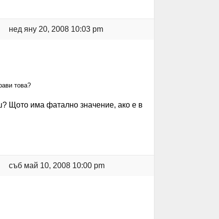
нед яну 20, 2008 10:03 pm
рави това?
ш? Щото има фатално значение, ако е в
съб май 10, 2008 10:00 pm