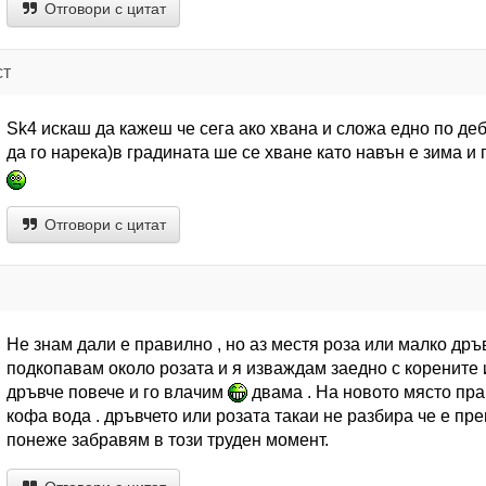
Отговори с цитат
ст
Sk4 искаш да кажеш че сега ако хвана и сложа едно по деб
да го нарека)в градината ше се хване като навън е зима и
Отговори с цитат
Не знам дали е правилно , но аз местя роза или малко дръв
подкопавам около розата и я изваждам заедно с корените и
дръвче повече и го влачим
двама . На новото място пра
кофа вода . дръвчето или розата такаи не разбира че е пре
понеже забравям в този труден момент.