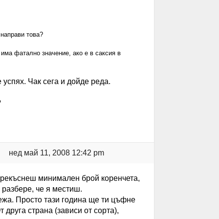
 направи това?
има фатално значение, ако е в саксия в
 успях. Чак сега и дойде реда.
?
нед май 11, 2008 12:42 pm
 прекъснеш минимален брой коренчета,
 разбере, че я местиш.
тежа. Просто тази година ще ти цъфне
 друга страна (зависи от сорта),