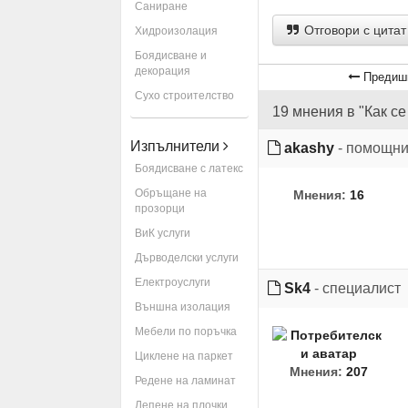
Саниране
Отговори с цитат
Хидроизолация
Боядисване и
декорация
Предиш
Сухо строителство
19 мнения в "Как с
Изпълнители
akashy
- помощни
Боядисване с латекс
Обръщане на
Мнения:
16
прозорци
ВиК услуги
Дърводелски услуги
Електроуслуги
Sk4
- специалист
Външна изолация
Мебели по поръчка
Циклене на паркет
Мнения:
207
Редене на ламинат
Лепене на плочки