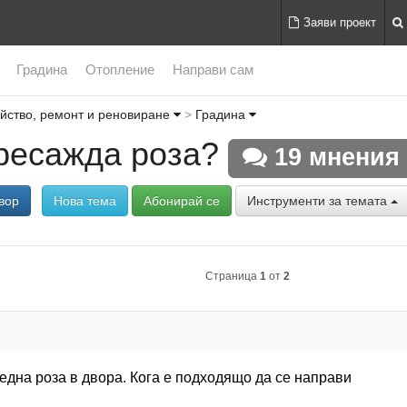
Заяви проект
Градина
Отопление
Направи сам
йство, ремонт и реновиране
Градина
пресажда роза?
19 мнения
вор
Нова тема
Абонирай се
Инструменти за темата
Страница
1
от
2
една роза в двора. Кога е подходящо да се направи