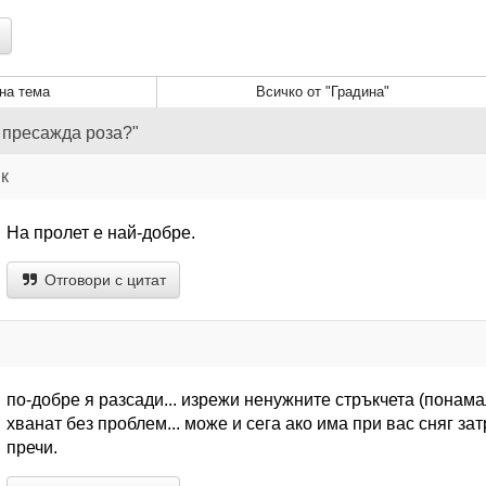
на тема
Всичко от "Градина"
е пресажда роза?"
к
На пролет е най-добре.
Отговори с цитат
по-добре я разсади... изрежи ненужните стръкчета (понама
хванат без проблем... може и сега ако има при вас сняг зат
пречи.