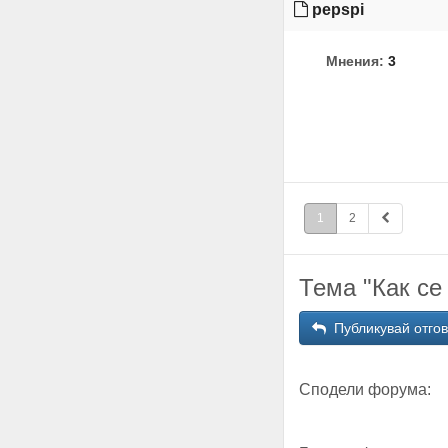
pepspi
Мнения:
3
1
2
Тема "Как се
Публикувай отго
Сподели форума: