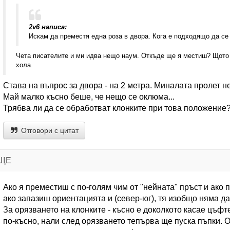
2v6 написа:
Искам да преместя една роза в двора. Кога е подходящо да се
Чета писателите и ми идва нещо наум. Откъде ще я местиш? Щото 
хола.
Става на въпрос за двора - на 2 метра. Миналата пролет не
Май малко късно беше, че нещо се оклюма...
Трябва ли да се обработват клонките при това положение
Отговори с цитат
ИЩЕ
Ако я преместиш с по-голям чим от "нейната" пръст и ако
ако запазиш ориентацията и (север-юг), тя изобщо няма да
За орязването на клонките - късно е доколкото касае цъф
по-късно, нали след орязването тепърва ще пуска пъпки. От