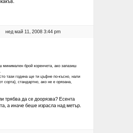
икакъв.
нед май 11, 2008 3:44 pm
еш минимален брой коренчета, ако запазиш
.
сто тази година ще ти цъфне по-късно, нали
т сорта), стандартно, ако не е орязана,
ли трябва да се доорязва? Есента
ята, а иначе беше израсла над метър.