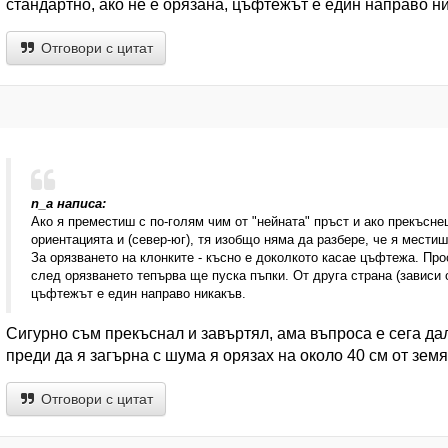
стандартно, ако не е орязана, цъфтежът е един направо н
Отговори с цитат
n_a написа:
Ако я преместиш с по-голям чим от "нейната" пръст и ако прекъсн
ориентацията и (север-юг), тя изобщо няма да разбере, че я местиш
За орязването на клонките - късно е доколкото касае цъфтежа. Про
след орязването тепърва ще пуска пъпки. От друга страна (зависи о
цъфтежът е един направо никакъв.
Сигурно съм прекъснал и завъртял, ама въпроса е сега да
преди да я загърна с шума я орязах на около 40 см от зем
Отговори с цитат