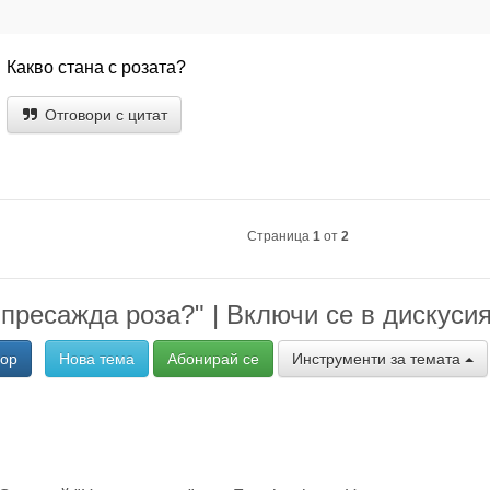
Какво стана с розата?
Отговори с цитат
Страница
1
от
2
 пресажда роза?" | Включи се в дискусия
вор
Нова тема
Абонирай се
Инструменти за темата