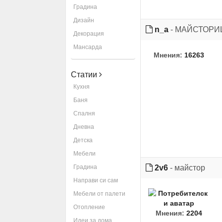
Градина
Дизайн
n_a
- МАЙСТОР
Декорация
Мансарда
Мнения:
16263
Статии
Кухня
Баня
Спалня
Дневна
Детска
Мебели
2v6
- майстор
Градина
Направи си сам
Мебели от палети
Отопление
Мнения:
2204
Идеи за дома