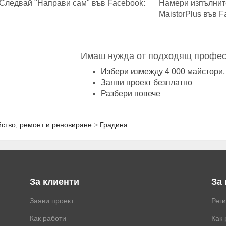
Следвай "Направи сам" във Facebook:
Намери изпълнит
MaistorPlus във F
Имаш нужда от подходящ профес
Избери измежду 4 000 майстори,
Заяви проект безплатно
Разбери повече
ство, ремонт и реновиране
Градина
За клиенти
За
Заяви проект
Рег
Как работи
Как 