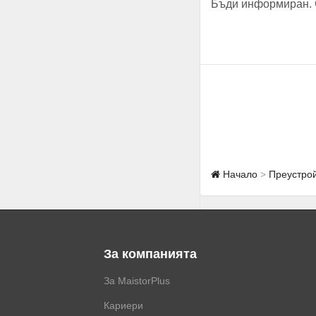
Бъди информиран. 
Начало
Преустрой
За компанията
За MaistorPlus
Кариери