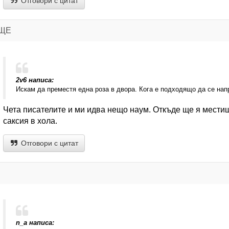
Отговори с цитат
ИЩЕ
2v6 написа:
Искам да преместя една роза в двора. Кога е подходящо да се нап
Чета писателите и ми идва нещо наум. Откъде ще я мести
саксия в хола.
Отговори с цитат
n_a написа: