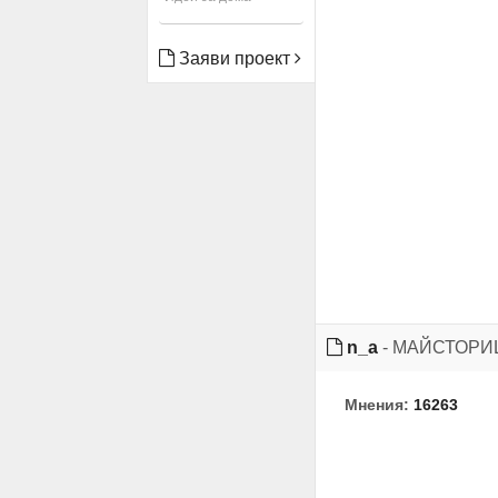
Заяви проект
n_a
- МАЙСТОР
Мнения:
16263