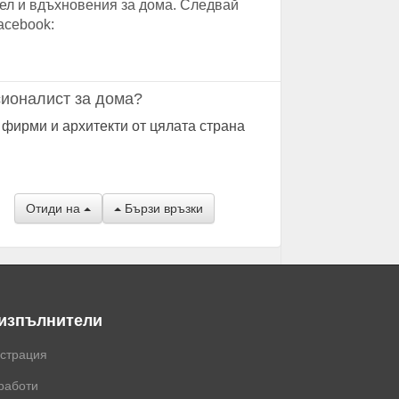
ел и вдъхновения за дома. Следвай
acebook:
ионалист за дома?
 фирми и архитекти от цялата страна
Отиди на
Бързи връзки
 изпълнители
истрация
работи