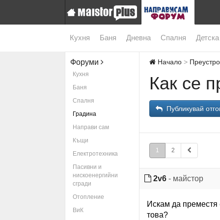
Кухня
Баня
Дневна
Спалня
Детска
Форуми
Начало
Преустро
Кухня
Как се 
Баня
Спалня
Публикувай отго
Градина
Направи сам
Къщи
1
2
Електротехника
Пасивни и
нискоенергийни
2v6
- майстор
сгради
Отопление
Искам да преместя 
ВиК
това?