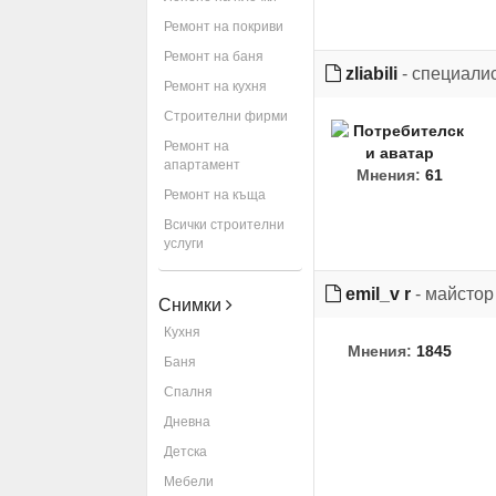
Ремонт на покриви
Ремонт на баня
zliabili
- специали
Ремонт на кухня
Строителни фирми
Ремонт на
апартамент
Мнения:
61
Ремонт на къща
Всички строителни
услуги
emil_v r
- майстор
Снимки
Кухня
Мнения:
1845
Баня
Спалня
Дневна
Детска
Мебели