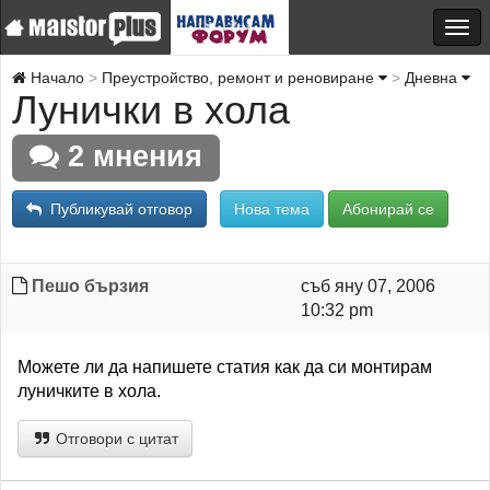
Начало
Преустройство, ремонт и реновиране
Дневна
Лунички в хола
2 мнения
Публикувай отговор
Нова тема
Абонирай се
Пешо бързия
съб яну 07, 2006
10:32 pm
Можете ли да напишете статия как да си монтирам
луничките в хола.
Отговори с цитат