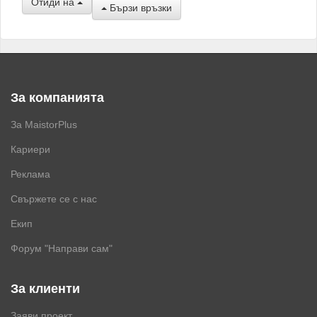
Отиди на
Бързи връзки
За компанията
За MaistorPlus
Кариери
Реклама
Свържете се с нас
Екип
Форум "Направи сам"
За клиенти
Заяви проект