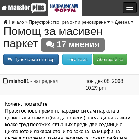
Начало
Преустройство, ремонт и реновиране
Дневна
Помощ за масивен
паркет
17 мнения
Публикувай отговор
Нова тема
Абонирай се
misho81
- напреднал
пон дек 08, 2008
10:29 pm
Колеги, помагайте.
Правя основен ремонт, наредих си сам паркета в
целият апартамент(без да го лепя), няма да ви казвам
колко труд положих, свърших преди две седмици с
цикленето и лакирането, и по закона на мърфи на
съседа отгоре му гръмна пералнята докато работи а