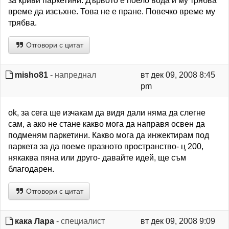
за криви паркетини. Дървото е поело вода и му трябва
време да изсъхне. Това не е пране. Повечко време му
трябва.
Отговори с цитат
misho81
- напреднал
вт дек 09, 2008 8:45
pm
ok, за сега ще изчакам да видя дали няма да слегне
сам, а ако не стане какво мога да направя освен да
подменям паркетини. Какво мога да инжектирам под
паркета за да поеме празното пространство- ц 200,
някаква пяна или друго- давайте идей, ще съм
благодарен.
Отговори с цитат
кака Лара
- специалист
вт дек 09, 2008 9:09