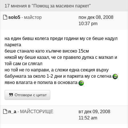
17 мнения в "Помощ за масивен паркет"
solo5
- майстор
пон дек 08, 2008
10:37 pm
на един бивш колега преди години му се беше надул
паркета
беше станало като хълмче високо 15см
някой му беше казал, че се правело дупка с маткап и
той сам си слягал
но той не го направи, а сложи една секция върху
бабунката за около 1-2 дни и паркета му се слегна
явно влагата е попила в основата
Отговори с цитат
n_a
- МАЙСТОРИЩЕ
вт дек 09, 2008
11:52 am