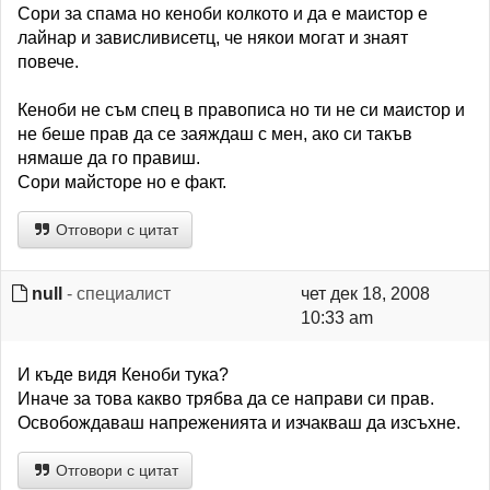
Сори за спама но кеноби колкото и да е маистор е
лайнар и зависливисетц, че някои могат и знаят
повече.
Кеноби не съм спец в правописа но ти не си маистор и
не беше прав да се заяждаш с мен, ако си такъв
нямаше да го правиш.
Сори майсторе но е факт.
Отговори с цитат
null
- специалист
чет дек 18, 2008
10:33 am
И къде видя Кеноби тука?
Иначе за това какво трябва да се направи си прав.
Освобождаваш напреженията и изчакваш да изсъхне.
Отговори с цитат