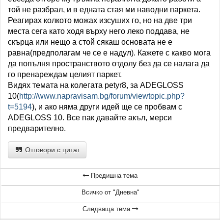
той не разбрал, и в едната стая ми наводни паркета.
Реагирах колкото можах изсуших го, но на две три
места сега като ходя върху него леко поддава, не
скърца или нещо а стой сякаш основата не е
равна(предполагам че се е надул). Кажете с какво мога
да попълня пространството отдолу без да се налага да
го пренареждам целият паркет.
Видях темата на колегата petyr8, за ADEGLOSS
10(
http://www.napravisam.bg/forum/viewtopic.php?
t=5194
), и ако няма други идей ще се пробвам с
ADEGLOSS 10. Все пак давайте акъл, мерси
предварително.
Отговори с цитат
Предишна тема
Всичко от "Дневна"
Следваща тема