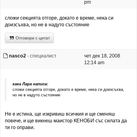
pm
сложи секцията отгоре, докато е време, нека си
доизсъхва, но не в надуто състояние
Отговори с цитат
nasco2
- специалист
чет дек 18, 2008
12:14 am
кака Лара написа:
сложи секцията отгоре, докато е време, нека си доизсъхва,
но не в надуто състояние
Не е истина, ще изкривиш всичкия и ще сменяш
повече, и ще викнеш маистор КЕНОБИ със силата да
ти го оправи.