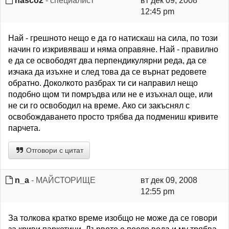
nasco2
- специалист
вт дек 09, 2008
12:45 pm
Най - грешното нещо е да го натискаш на сила, по този
начин го изкривяваш и няма оправяне. Най - правилно
е да се освободят два перпендикулярни реда, да се
изчака да изъхне и след това да се върнат редовете
обратно. Доколкото разбрах ти си направил нещо
подобно щом ти помръдва или не е изъхнал още, или
не си го освободил на време. Ако си закъснял с
освобождаването просто трябва да подмениш кривите
парчета.
Отговори с цитат
n_a
- МАЙСТОРИЩЕ
вт дек 09, 2008
12:55 pm
За толкова кратко време изобщо не може да се говори