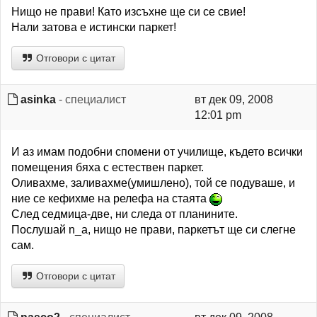
Нищо не прави! Като изсъхне ще си се свие!
Нали затова е истински паркет!
Отговори с цитат
asinka
- специалист
вт дек 09, 2008
12:01 pm
И аз имам подобни спомени от училище, където всички
помещения бяха с естествен паркет.
Оливахме, заливахме(умишлено), той се подуваше, и
ние се кефихме на релефа на стаята
След седмица-две, ни следа от планините.
Послушай n_a, нищо не прави, паркетът ще си слегне
сам.
Отговори с цитат