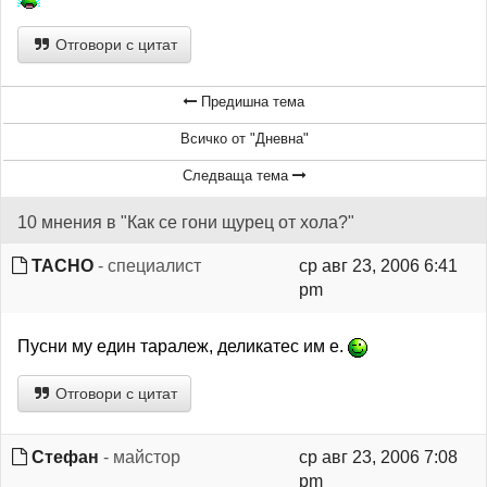
Отговори с цитат
Предишна тема
Всичко от "Дневна"
Следваща тема
10 мнения в "Как се гони щурец от хола?"
TACHO
- специалист
ср авг 23, 2006 6:41
pm
Пусни му един таралеж, деликатес им е.
Отговори с цитат
Стефан
- майстор
ср авг 23, 2006 7:08
pm