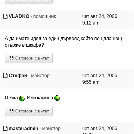
VLADKO
- помощник
чет авг 24, 2006
9:12 am
А да имате идея за един дървояд който по цяла нощ
стърже в шкафа?
Отговори с цитат
Стефан
- майстор
чет авг 24, 2006
9:55 am
Печка
Или камина
Отговори с цитат
masteradmin
- майстор
чет авг 24, 2006