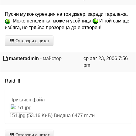
Пусни му конкуренция на тоя дзвер, заради таралежа.
Може пепелянка, може и усойница
И той сам ще
избяга, но трябва прозореца да е отворен!
Отговори с цитат
masteradmin
- майстор
ср авг 23, 2006 7:56
pm
Raid !!!
Прикачен файл
151.jpg (53.16 KиБ) Видяна 6477 пъти
Отговори с цитат