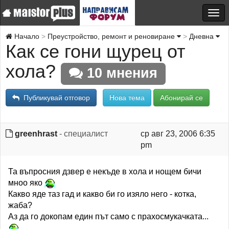
Начало
Преустройство, ремонт и реновиране
Дневна
Как се гони щурец от
хола?
10 мнения
Публикувай отговор
Нова тема
Абонирай се
greenhrast
- специалист
ср авг 23, 2006 6:35
pm
Та въпросния дзвер е некъде в хола и нощем бичи
мноо яко
Какво яде таз гад и какво би го изяло него - котка,
жаба?
Аз да го докопам един път само с прахосмукачката...