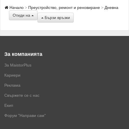
Начало
Преустройство, ремонт и реновиране
Дневна
Отиди на
Бързи връзки
За компанията
За MaistorPlus
Кариери
Реклама
Свържете се с нас
Екип
Форум "Направи сам"