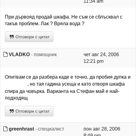
11:34 am
При дървояд продай шкафа. Не съм се сблъсквал с
такъв проблем. Лак ? Вряла вода ?
Отговори с цитат
VLADKO
- помощник
чет авг 24, 2006
12:21 pm
Опитвам се да разбера каде е точно, да пробия дупка и
, но тая гадина усеща и като отворя шкафа
спира да човърка. Варианта на Стефан май е най-
подходящ
Отговори с цитат
greenhrast
- специалист
пон авг 28, 2006
8:49 pm