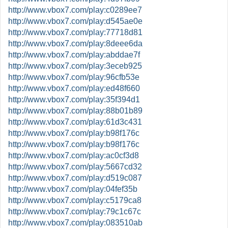
http://www.vbox7.com/play:c0289ee7
http://www.vbox7.com/play:d545ae0e
http://www.vbox7.com/play:77718d81
http://www.vbox7.com/play:8deee6da
http://www.vbox7.com/play:abddae7f
http://www.vbox7.com/play:3eceb925
http://www.vbox7.com/play:96cfb53e
http://www.vbox7.com/play:ed48f660
http://www.vbox7.com/play:35f394d1
http://www.vbox7.com/play:88b01b89
http://www.vbox7.com/play:61d3c431
http://www.vbox7.com/play:b98f176c
http://www.vbox7.com/play:b98f176c
http://www.vbox7.com/play:ac0cf3d8
http://www.vbox7.com/play:5667cd32
http://www.vbox7.com/play:d519c087
http://www.vbox7.com/play:04fef35b
http://www.vbox7.com/play:c5179ca8
http://www.vbox7.com/play:79c1c67c
http://www.vbox7.com/play:083510ab