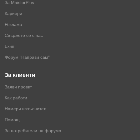
За MaistorPlus
Кариери
Реклама
Свържете се с нас
Екип
Форум "Направи сам"
За клиенти
Заяви проект
Как работи
Намери изпълнител
Помощ
За потребители на форума