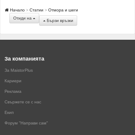
Начало
Статии
Отмора и шеги
Отиди на
Бързи връзки
За компанията
За MaistorPlus
Кариери
Реклама
Свържете се с нас
Екип
Форум "Направи сам"