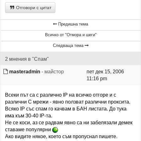
Отговори с цитат
Предишна тема
Всичко от "Отмора и шеги"
Следваща тема
2 мнения в "Спам"
masteradmin
- майстор
пет дек 15, 2006
11:16 pm
Всеки път са с различно IP на всичко отгоре и с
различни C мрежи - явно ползват различни проксита.
Всяко IP със спам го качвам в БАН листата. До тука
има към 30-40 IP-та.
Не се коси, аз се радвам явно са ни забелязали демек
ставаме популярни
Ако видите някое, което съм пропуснал пишете.