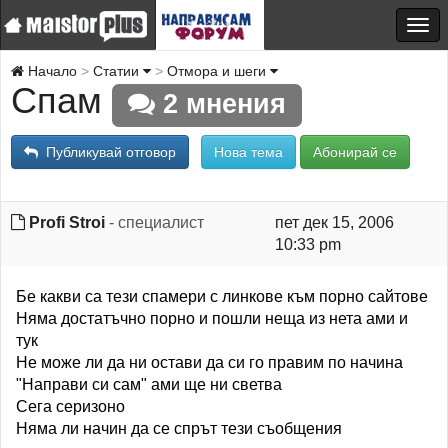
Начало
Статии
Отмора и шеги
Спам
2 мнения
Публикувай отговор
Нова тема
Абонирай се
Profi Stroi
- специалист
пет дек 15, 2006
10:33 pm
Бе какви са тези спамери с линкове към порно сайтове
Няма достатъчно порно и пошли неща из нета ами и
тук
Не може ли да ни остави да си го правим по начина
"Направи си сам" ами ще ни светва
Сега серизоно
Няма ли начин да се спрът тези съобщения