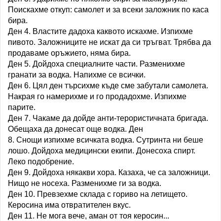
Поискахме откуп: самолет и за всеки заложник по каса
бира.
Ден 4. Властите дадоха каквото искахме. Изпихме
пивото. Заложниците не искат да си тръгват. Трябва да
продаваме оръжието, няма бира.
Ден 5. Дойдоха специалните части. Разменихме
гранати за водка. Напихме се всички.
Ден 6. Цял ден търсихме къде сме забутали самолета.
Накрая го намерихме и го продадохме. Изпихме
парите.
Ден 7. Чакаме да дойде анти-терористичната бригада.
Обещаха да донесат още водка. Ден
8. Снощи изпихме всичката водка. Сутринта ни беше
лошо. Дойдоха медицински екипи. Донесоха спирт.
Леко подобрение.
Ден 9. Дойдоха някакви хора. Казаха, че са заложници.
Нищо не носеха. Разменихме ги за водка.
Ден 10. Превзехме склада с гориво на летището.
Керосина има отвратителен вкус.
Ден 11. Не мога вече, аман от тоя керосин...