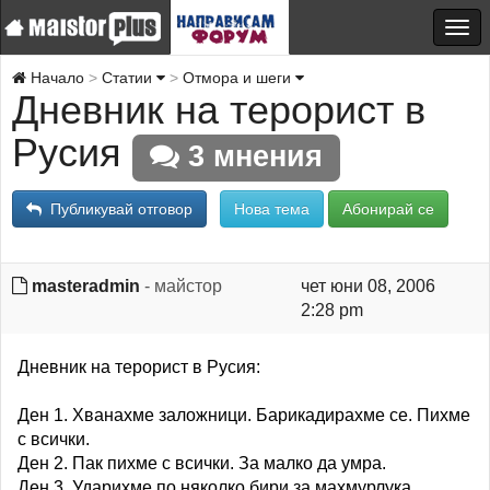
Начало
Статии
Отмора и шеги
Дневник на терорист в
Русия
3 мнения
Публикувай отговор
Нова тема
Абонирай се
masteradmin
- майстор
чет юни 08, 2006
2:28 pm
Дневник на терорист в Русия:
Ден 1. Хванахме заложници. Барикадирахме се. Пихме
с всички.
Ден 2. Пак пихме с всички. За малко да умра.
Ден 3. Ударихме по няколко бири за махмурлука.