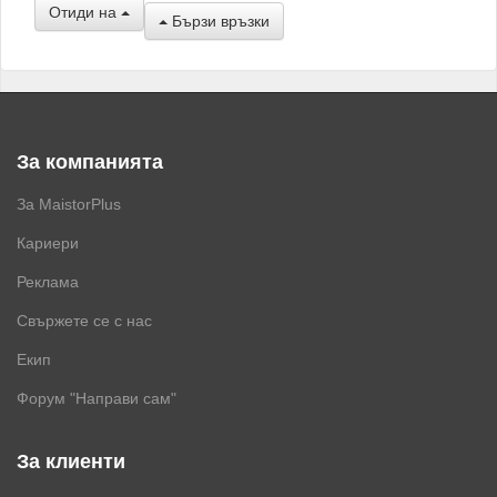
Отиди на
Бързи връзки
За компанията
За MaistorPlus
Кариери
Реклама
Свържете се с нас
Екип
Форум "Направи сам"
За клиенти