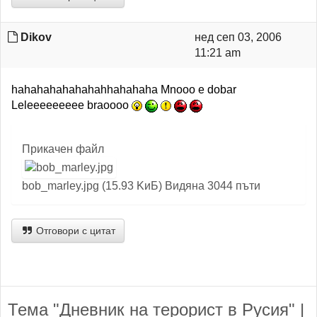
Dikov
нед сеп 03, 2006
11:21 am
hahahahahahahahhahahaha Mnooo e dobar
Leleeeeeeeee braoooo
Прикачен файл
bob_marley.jpg (15.93 KиБ) Видяна 3044 пъти
Отговори с цитат
Тема "Дневник на терорист в Русия" |