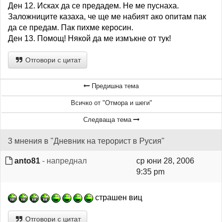
Ден 12. Исках да се предадем. Не ме пуснаха.
Заложниците казаха, че ще ме набият ако опитам пак
да се предам. Пак пихме керосин.
Ден 13. Помощ! Някой да ме измъкне от тук!
Отговори с цитат
Предишна тема
Всичко от "Отмора и шеги"
Следваща тема
3 мнения в "Дневник на терорист в Русия"
anto81
- напреднал
ср юни 28, 2006
9:35 pm
страшен виц
Отговори с цитат