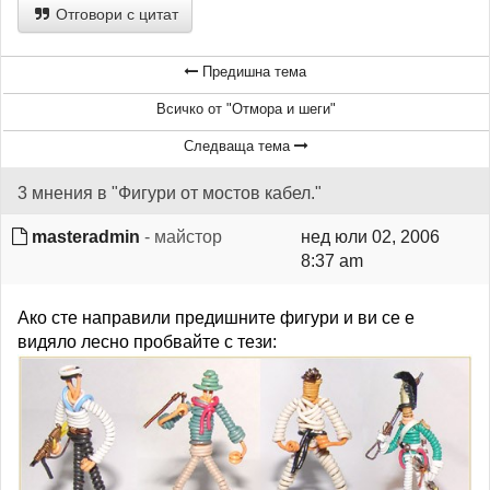
Отговори с цитат
Предишна тема
Всичко от "Отмора и шеги"
Следваща тема
3 мнения в "Фигури от мостов кабел."
masteradmin
- майстор
нед юли 02, 2006
8:37 am
Ако сте направили предишните фигури и ви се е
видяло лесно пробвайте с тези: