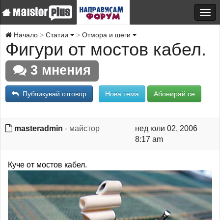
Начало
Статии
Отмора и шеги
Фигури от мостов кабел.
3 мнения
Публикувай отговор
Нова тема
Абонирай се
masteradmin
- майстор
нед юли 02, 2006
8:17 am
Куче от мостов кабел.