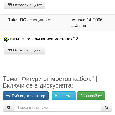
Отговори с цитат
Duke_BG
- специалист
пет юли 14, 2006
11:38 am
какъв е тоя алуминиев мостовак ??
Отговори с цитат
Тема "Фигури от мостов кабел." |
Включи се в дискусията:
Публикувай отговор
Нова тема
Абонирай се